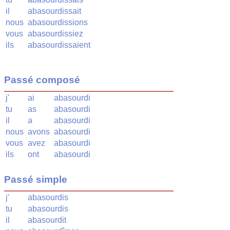
il
abasourdissait
nous
abasourdissions
vous
abasourdissiez
ils
abasourdissaient
Passé composé
j'
ai
abasourdi
tu
as
abasourdi
il
a
abasourdi
nous
avons
abasourdi
vous
avez
abasourdi
ils
ont
abasourdi
Passé simple
j'
abasourdis
tu
abasourdis
il
abasourdit