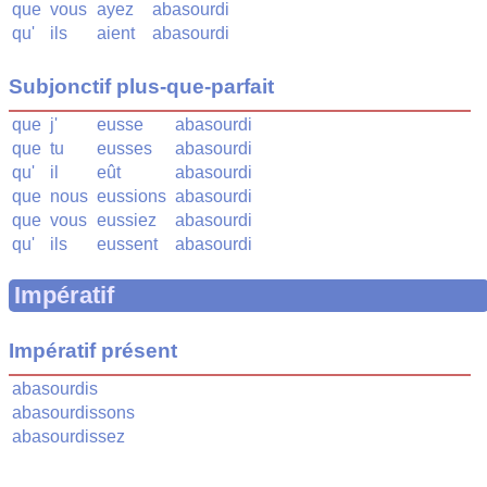
que
vous
ayez
abasourdi
qu'
ils
aient
abasourdi
Subjonctif plus-que-parfait
que
j'
eusse
abasourdi
que
tu
eusses
abasourdi
qu'
il
eût
abasourdi
que
nous
eussions
abasourdi
que
vous
eussiez
abasourdi
qu'
ils
eussent
abasourdi
Impératif
Impératif présent
abasourdis
abasourdissons
abasourdissez