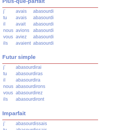
Plus-que-parfait
j'
avais
abasourdi
tu
avais
abasourdi
il
avait
abasourdi
nous
avions
abasourdi
vous
aviez
abasourdi
ils
avaient
abasourdi
Futur simple
j'
abasourdirai
tu
abasourdiras
il
abasourdira
nous
abasourdirons
vous
abasourdirez
ils
abasourdiront
Imparfait
j'
abasourdissais
tu
abasourdissais