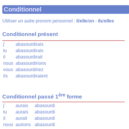
Conditionnel
Utiliser un autre pronom personnel :
il
/
elle
/
on
-
ils
/
elles
Conditionnel présent
j'
abasourdirais
tu
abasourdirais
il
abasourdirait
nous
abasourdirions
vous
abasourdiriez
ils
abasourdiraient
ère
Conditionnel passé 1
forme
j'
aurais
abasourdi
tu
aurais
abasourdi
il
aurait
abasourdi
nous
aurions
abasourdi