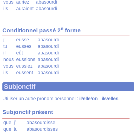
vous
auriez
abasourdi
ils
auraient
abasourdi
e
Conditionnel passé 2
forme
j'
eusse
abasourdi
tu
eusses
abasourdi
il
eût
abasourdi
nous
eussions
abasourdi
vous
eussiez
abasourdi
ils
eussent
abasourdi
Subjonctif
Utiliser un autre pronom personnel :
il
/
elle
/
on
-
ils
/
elles
Subjonctif présent
que
j'
abasourdisse
que
tu
abasourdisses