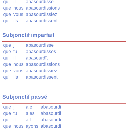
qu'
il
abasourdisse
que
nous
abasourdissions
que
vous
abasourdissiez
qu'
ils
abasourdissent
Subjonctif imparfait
que
j'
abasourdisse
que
tu
abasourdisses
qu'
il
abasourdît
que
nous
abasourdissions
que
vous
abasourdissiez
qu'
ils
abasourdissent
Subjonctif passé
que
j'
aie
abasourdi
que
tu
aies
abasourdi
qu'
il
ait
abasourdi
que
nous
ayons
abasourdi