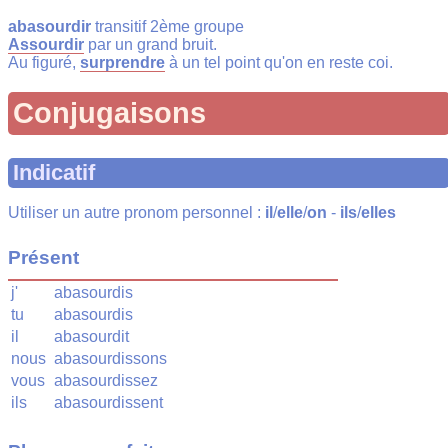
abasourdir
transitif 2ème groupe
Assourdir
par un grand bruit.
Au figuré,
surprendre
à un tel point qu'on en reste coi.
Conjugaisons
Indicatif
Utiliser un autre pronom personnel :
il
/
elle
/
on
-
ils
/
elles
Présent
j'
abasourdis
tu
abasourdis
il
abasourdit
nous
abasourdissons
vous
abasourdissez
ils
abasourdissent