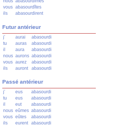
nous
abasourdîmes
vous
abasourdîtes
ils
abasourdirent
Futur antérieur
j'
aurai
abasourdi
tu
auras
abasourdi
il
aura
abasourdi
nous
aurons
abasourdi
vous
aurez
abasourdi
ils
auront
abasourdi
Passé antérieur
j'
eus
abasourdi
tu
eus
abasourdi
il
eut
abasourdi
nous
eûmes
abasourdi
vous
eûtes
abasourdi
ils
eurent
abasourdi