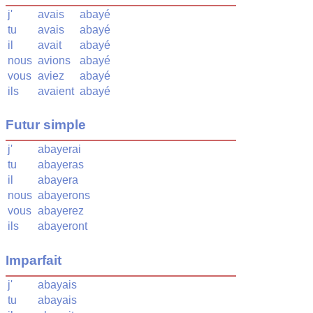
j'
avais
abayé
tu
avais
abayé
il
avait
abayé
nous
avions
abayé
vous
aviez
abayé
ils
avaient
abayé
Futur simple
j'
abayerai
tu
abayeras
il
abayera
nous
abayerons
vous
abayerez
ils
abayeront
Imparfait
j'
abayais
tu
abayais