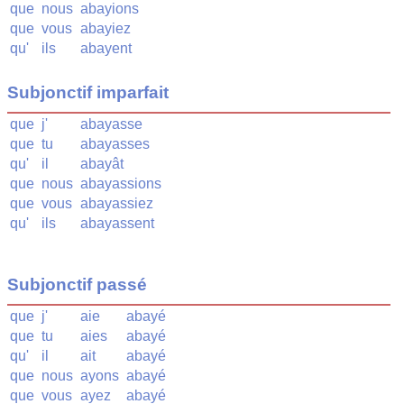
que
nous
abayions
que
vous
abayiez
qu'
ils
abayent
Subjonctif imparfait
que
j'
abayasse
que
tu
abayasses
qu'
il
abayât
que
nous
abayassions
que
vous
abayassiez
qu'
ils
abayassent
Subjonctif passé
que
j'
aie
abayé
que
tu
aies
abayé
qu'
il
ait
abayé
que
nous
ayons
abayé
que
vous
ayez
abayé