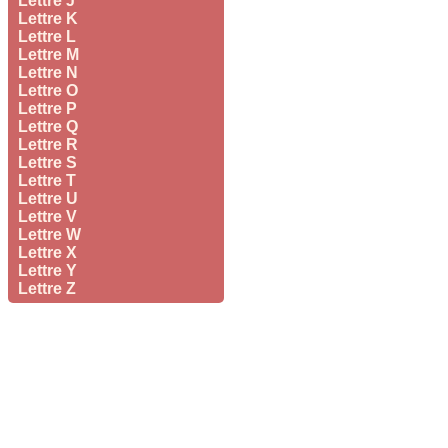
Lettre J
Lettre K
Lettre L
Lettre M
Lettre N
Lettre O
Lettre P
Lettre Q
Lettre R
Lettre S
Lettre T
Lettre U
Lettre V
Lettre W
Lettre X
Lettre Y
Lettre Z