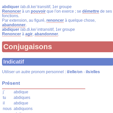
abdiquer
/ab.di.ke/ transitif, 1er groupe
Renoncer
à un
pouvoir
que l'on exerce ; se
démettre
de ses
fonctions.
Par extension, au figuré,
renoncer
à quelque chose,
abandonner
.
abdiquer
/ab.di.ke/ intransitif, 1er groupe
Renoncer
à
agir
,
abandonner
.
Conjugaisons
Indicatif
Utiliser un autre pronom personnel :
il
/
elle
/
on
-
ils
/
elles
Présent
j'
abdique
tu
abdiques
il
abdique
nous
abdiquons