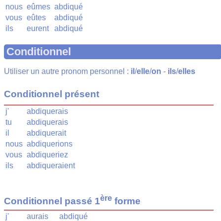
nous
eûmes
abdiqué
vous
eûtes
abdiqué
ils
eurent
abdiqué
Conditionnel
Utiliser un autre pronom personnel :
il
/
elle
/
on
-
ils
/
elles
Conditionnel présent
j'
abdiquerais
tu
abdiquerais
il
abdiquerait
nous
abdiquerions
vous
abdiqueriez
ils
abdiqueraient
ère
Conditionnel passé 1
forme
j'
aurais
abdiqué