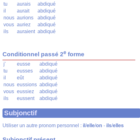
tu
aurais
abdiqué
il
aurait
abdiqué
nous
aurions
abdiqué
vous
auriez
abdiqué
ils
auraient
abdiqué
e
Conditionnel passé 2
forme
j'
eusse
abdiqué
tu
eusses
abdiqué
il
eût
abdiqué
nous
eussions
abdiqué
vous
eussiez
abdiqué
ils
eussent
abdiqué
Subjonctif
Utiliser un autre pronom personnel :
il
/
elle
/
on
-
ils
/
elles
Subjonctif présent