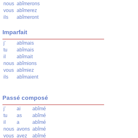
nous
abîmerons
vous
abîmerez
ils
abîmeront
Imparfait
j'
abîmais
tu
abîmais
il
abîmait
nous
abîmions
vous
abîmiez
ils
abîmaient
Passé composé
j'
ai
abîmé
tu
as
abîmé
il
a
abîmé
nous
avons
abîmé
vous
avez
abîmé