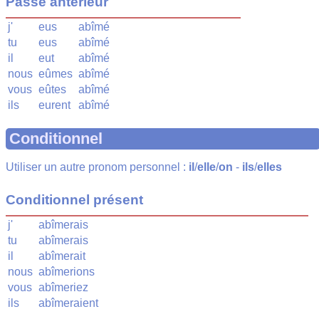
Passé antérieur
j'
eus
abîmé
tu
eus
abîmé
il
eut
abîmé
nous
eûmes
abîmé
vous
eûtes
abîmé
ils
eurent
abîmé
Conditionnel
Utiliser un autre pronom personnel :
il
/
elle
/
on
-
ils
/
elles
Conditionnel présent
j'
abîmerais
tu
abîmerais
il
abîmerait
nous
abîmerions
vous
abîmeriez
ils
abîmeraient