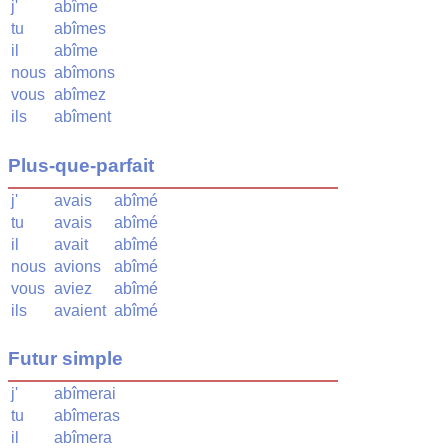
j'
abîme
tu
abîmes
il
abîme
nous
abîmons
vous
abîmez
ils
abîment
Plus-que-parfait
j'
avais
abîmé
tu
avais
abîmé
il
avait
abîmé
nous
avions
abîmé
vous
aviez
abîmé
ils
avaient
abîmé
Futur simple
j'
abîmerai
tu
abîmeras
il
abîmera