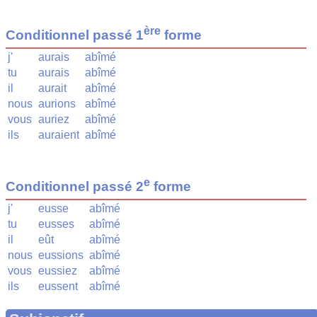
ère
Conditionnel passé 1
forme
j'
aurais
abîmé
tu
aurais
abîmé
il
aurait
abîmé
nous
aurions
abîmé
vous
auriez
abîmé
ils
auraient
abîmé
e
Conditionnel passé 2
forme
j'
eusse
abîmé
tu
eusses
abîmé
il
eût
abîmé
nous
eussions
abîmé
vous
eussiez
abîmé
ils
eussent
abîmé