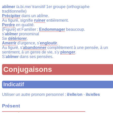
abîmer
/a.bi.me/ transitif 1er groupe (orthographe
traditionnelle)
Précipiter
dans un abîme.
Au figuré, signifie
ruiner
entièrement.
Perdre
en qualité.
(Figuré) et Familier :
Endommager
beaucoup.
s'
abîmer
pronominal
Se
détériorer
.
Amerrir
d'urgence, s'
engloutir
.
Au figuré, s'
abandonner
complètement à une pensée, à un
sentiment, à un genre de vie, s'y
plonger
.
S'
abîmer
dans ses pensées.
Conjugaisons
Indicatif
Utiliser un autre pronom personnel :
il
/
elle
/
on
-
ils
/
elles
Présent