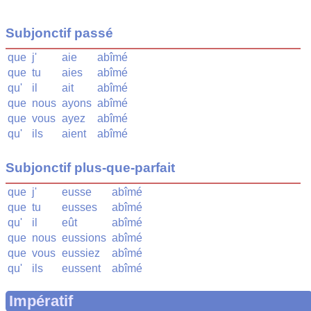
Subjonctif passé
que
j'
aie
abîmé
que
tu
aies
abîmé
qu'
il
ait
abîmé
que
nous
ayons
abîmé
que
vous
ayez
abîmé
qu'
ils
aient
abîmé
Subjonctif plus-que-parfait
que
j'
eusse
abîmé
que
tu
eusses
abîmé
qu'
il
eût
abîmé
que
nous
eussions
abîmé
que
vous
eussiez
abîmé
qu'
ils
eussent
abîmé
Impératif