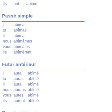
ils
ont
abîmé
Passé simple
j'
abîmai
tu
abîmas
il
abîma
nous
abîmâmes
vous
abîmâtes
ils
abîmèrent
Futur antérieur
j'
aurai
abîmé
tu
auras
abîmé
il
aura
abîmé
nous
aurons
abîmé
vous
aurez
abîmé
ils
auront
abîmé