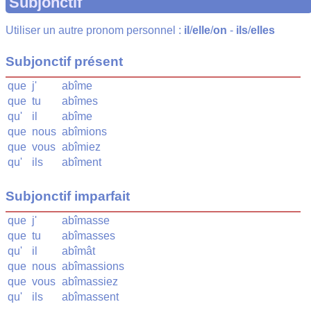
Subjonctif
Utiliser un autre pronom personnel :
il
/
elle
/
on
-
ils
/
elles
Subjonctif présent
que
j'
abîme
que
tu
abîmes
qu'
il
abîme
que
nous
abîmions
que
vous
abîmiez
qu'
ils
abîment
Subjonctif imparfait
que
j'
abîmasse
que
tu
abîmasses
qu'
il
abîmât
que
nous
abîmassions
que
vous
abîmassiez
qu'
ils
abîmassent