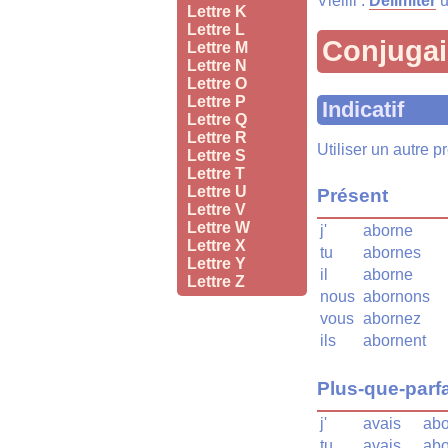
Vieilli :
Délimiter
u
Lettre K
Lettre L
Conjuga
Lettre M
Lettre N
Lettre O
Lettre P
Indicatif
Lettre Q
Lettre R
Utiliser un autre 
Lettre S
Lettre T
Lettre U
Présent
Lettre V
Lettre W
j'
aborne
Lettre X
tu
abornes
Lettre Y
il
aborne
Lettre Z
nous
abornons
vous
abornez
ils
abornent
Plus-que-parfa
j'
avais
abo
tu
avais
abo