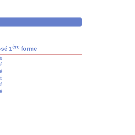
ère
ssé 1
forme
é
é
é
é
é
é