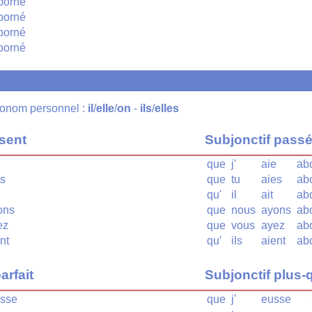
borné
borné
borné
borné
pronom personnel :
il
/
elle
/
on
-
ils
/
elles
ésent
Subjonctif pass
que
j'
aie
ab
s
que
tu
aies
ab
qu'
il
ait
ab
ons
que
nous
ayons
ab
ez
que
vous
ayez
ab
nt
qu'
ils
aient
ab
arfait
Subjonctif plus-q
sse
que
j'
eusse