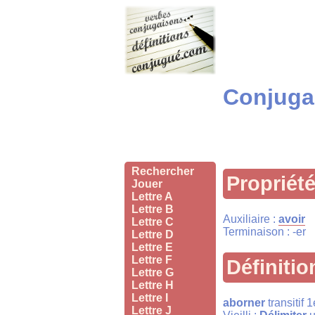
Conjugai
Rechercher
Propriét
Jouer
Lettre A
Lettre B
Auxiliaire :
avoir
Lettre C
Terminaison : -er
Lettre D
Lettre E
Lettre F
Définitio
Lettre G
Lettre H
Lettre I
aborner
transitif 
Lettre J