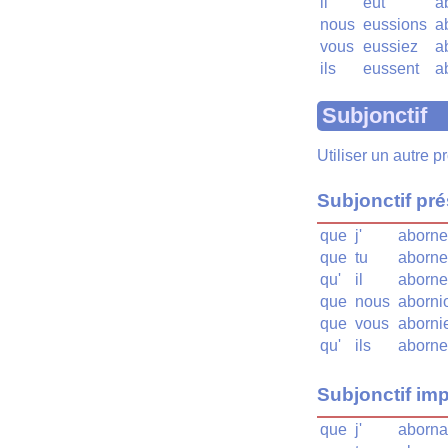
il
eût
a
nous
eussions
a
vous
eussiez
a
ils
eussent
a
Subjonctif
Utiliser un autre 
Subjonctif pr
que
j'
aborne
que
tu
aborne
qu'
il
aborne
que
nous
aborni
que
vous
aborni
qu'
ils
aborne
Subjonctif imp
que
j'
aborna