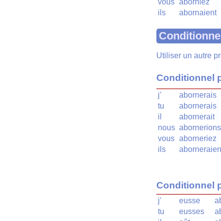
vous
aborniez
ils
abornaient
Conditionne
Utiliser un autre 
Conditionnel 
j'
abornerais
tu
abornerais
il
abornerait
nous
abornerions
vous
aborneriez
ils
aborneraien
Conditionnel 
j'
eusse
a
tu
eusses
a