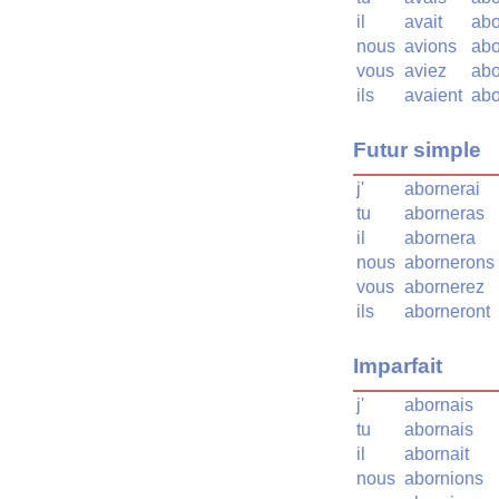
il
avait
abo
nous
avions
abo
vous
aviez
abo
ils
avaient
abo
Futur simple
j'
abornerai
tu
aborneras
il
abornera
nous
abornerons
vous
abornerez
ils
aborneront
Imparfait
j'
abornais
tu
abornais
il
abornait
nous
abornions