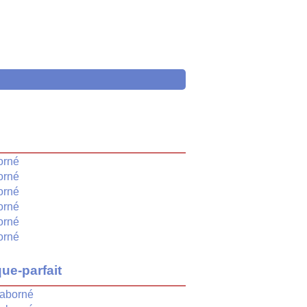
é
orné
orné
orné
orné
orné
orné
ue-parfait
aborné