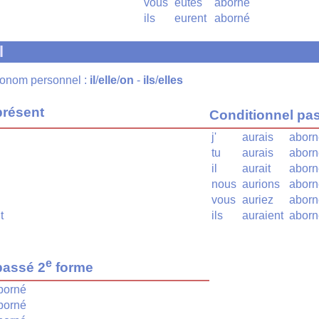
vous
eûtes
aborné
ils
eurent
aborné
l
pronom personnel :
il
/
elle
/
on
-
ils
/
elles
présent
Conditionnel pa
j'
aurais
aborn
tu
aurais
aborn
il
aurait
aborn
nous
aurions
aborn
vous
auriez
aborn
t
ils
auraient
aborn
e
passé 2
forme
borné
borné