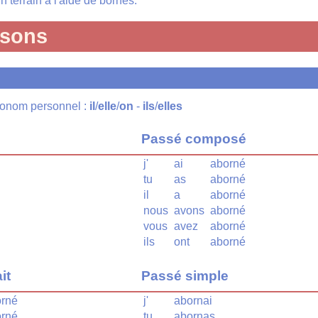
n terrain à l'aide de bornes.
isons
pronom personnel :
il
/
elle
/
on
-
ils
/
elles
Passé composé
j'
ai
aborné
tu
as
aborné
il
a
aborné
nous
avons
aborné
vous
avez
aborné
ils
ont
aborné
it
Passé simple
rné
j'
abornai
rné
tu
abornas