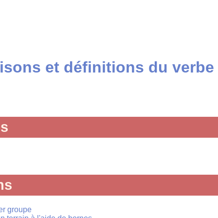
sons et définitions du verbe
és
ns
1er groupe