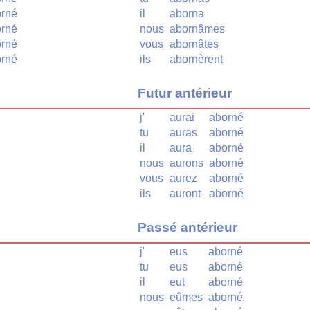
rné
il
aborna
rné
nous
abornâmes
rné
vous
abornâtes
rné
ils
abornèrent
Futur antérieur
j'
aurai
aborné
tu
auras
aborné
il
aura
aborné
nous
aurons
aborné
vous
aurez
aborné
ils
auront
aborné
Passé antérieur
j'
eus
aborné
tu
eus
aborné
il
eut
aborné
nous
eûmes
aborné