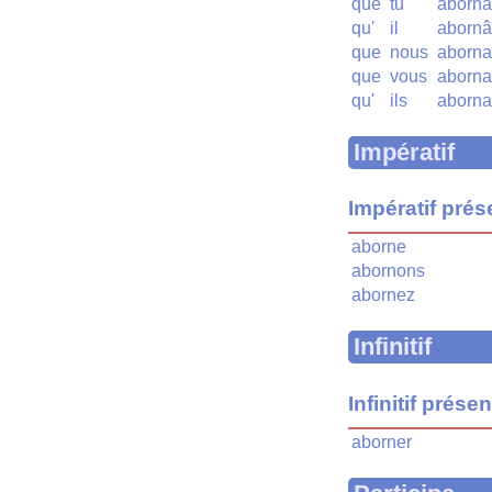
que
tu
aborna
qu'
il
abornâ
que
nous
aborna
que
vous
aborna
qu'
ils
aborna
Impératif
Impératif prés
aborne
abornons
abornez
Infinitif
Infinitif présen
aborner