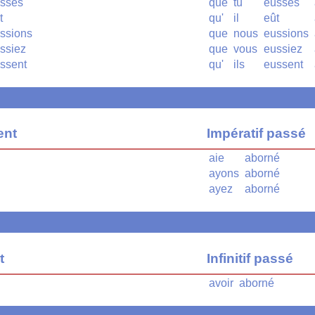
sses
que
tu
eusses
t
qu'
il
eût
ssions
que
nous
eussions
ssiez
que
vous
eussiez
ssent
qu'
ils
eussent
ent
Impératif passé
aie
aborné
ayons
aborné
ayez
aborné
t
Infinitif passé
avoir
aborné