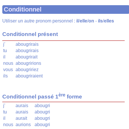
Conditionnel
Utiliser un autre pronom personnel :
il
/
elle
/
on
-
ils
/
elles
Conditionnel présent
j'
abougrirais
tu
abougrirais
il
abougrirait
nous
abougririons
vous
abougririez
ils
abougriraient
ère
Conditionnel passé 1
forme
j'
aurais
abougri
tu
aurais
abougri
il
aurait
abougri
nous
aurions
abougri