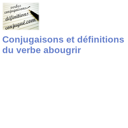
Conjugaisons et définitions
du verbe abougrir