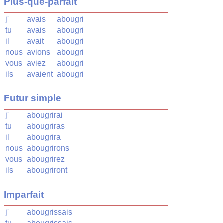
Plus-que-parfait
j'
avais
abougri
tu
avais
abougri
il
avait
abougri
nous
avions
abougri
vous
aviez
abougri
ils
avaient
abougri
Futur simple
j'
abougrirai
tu
abougriras
il
abougrira
nous
abougrirons
vous
abougrirez
ils
abougriront
Imparfait
j'
abougrissais
tu
abougrissais