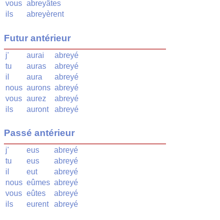
vous
abreyâtes
ils
abreyèrent
Futur antérieur
j'
aurai
abreyé
tu
auras
abreyé
il
aura
abreyé
nous
aurons
abreyé
vous
aurez
abreyé
ils
auront
abreyé
Passé antérieur
j'
eus
abreyé
tu
eus
abreyé
il
eut
abreyé
nous
eûmes
abreyé
vous
eûtes
abreyé
ils
eurent
abreyé