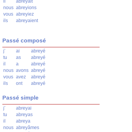
il
abreyait
nous
abreyions
vous
abreyiez
ils
abreyaient
Passé composé
j'
ai
abreyé
tu
as
abreyé
il
a
abreyé
nous
avons
abreyé
vous
avez
abreyé
ils
ont
abreyé
Passé simple
j'
abreyai
tu
abreyas
il
abreya
nous
abreyâmes