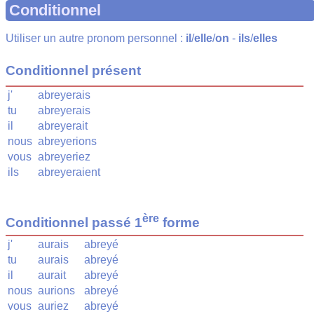
Conditionnel
Utiliser un autre pronom personnel :
il
/
elle
/
on
-
ils
/
elles
Conditionnel présent
j'
abreyerais
tu
abreyerais
il
abreyerait
nous
abreyerions
vous
abreyeriez
ils
abreyeraient
ère
Conditionnel passé 1
forme
j'
aurais
abreyé
tu
aurais
abreyé
il
aurait
abreyé
nous
aurions
abreyé
vous
auriez
abreyé