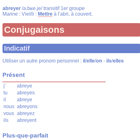
abreyer
/a.bʁe.je/ transitif 1er groupe
Marine : Vieilli :
Mettre
à l'abri, à couvert.
Conjugaisons
Indicatif
Utiliser un autre pronom personnel :
il
/
elle
/
on
-
ils
/
elles
Présent
j'
abreye
tu
abreyes
il
abreye
nous
abreyons
vous
abreyez
ils
abreyent
Plus-que-parfait