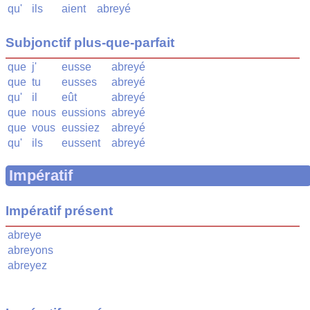
qu'
ils
aient
abreyé
Subjonctif plus-que-parfait
que
j'
eusse
abreyé
que
tu
eusses
abreyé
qu'
il
eût
abreyé
que
nous
eussions
abreyé
que
vous
eussiez
abreyé
qu'
ils
eussent
abreyé
Impératif
Impératif présent
abreye
abreyons
abreyez