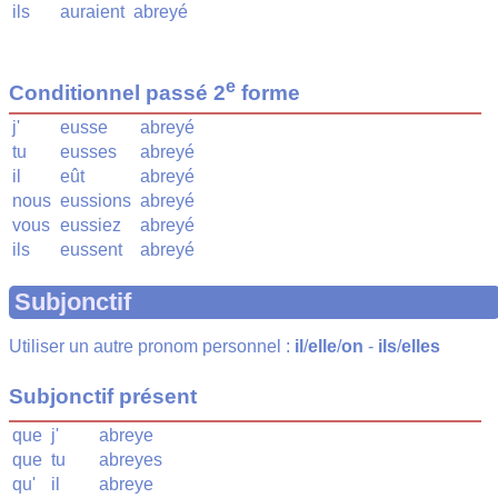
ils
auraient
abreyé
e
Conditionnel passé 2
forme
j'
eusse
abreyé
tu
eusses
abreyé
il
eût
abreyé
nous
eussions
abreyé
vous
eussiez
abreyé
ils
eussent
abreyé
Subjonctif
Utiliser un autre pronom personnel :
il
/
elle
/
on
-
ils
/
elles
Subjonctif présent
que
j'
abreye
que
tu
abreyes
qu'
il
abreye