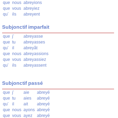
que
nous
abreyions
que
vous
abreyiez
qu'
ils
abreyent
Subjonctif imparfait
que
j'
abreyasse
que
tu
abreyasses
qu'
il
abreyât
que
nous
abreyassions
que
vous
abreyassiez
qu'
ils
abreyassent
Subjonctif passé
que
j'
aie
abreyé
que
tu
aies
abreyé
qu'
il
ait
abreyé
que
nous
ayons
abreyé
que
vous
ayez
abreyé