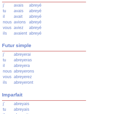
j'
avais
abreyé
tu
avais
abreyé
il
avait
abreyé
nous
avions
abreyé
vous
aviez
abreyé
ils
avaient
abreyé
Futur simple
j'
abreyerai
tu
abreyeras
il
abreyera
nous
abreyerons
vous
abreyerez
ils
abreyeront
Imparfait
j'
abreyais
tu
abreyais