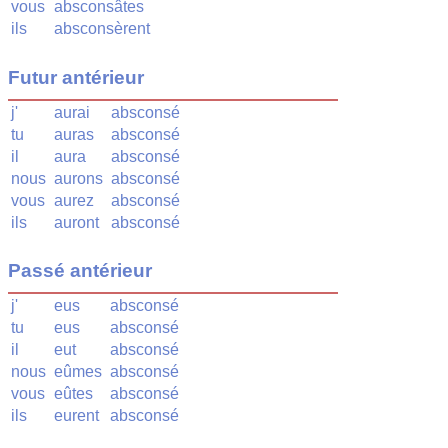
vous
absconsâtes
ils
absconsèrent
Futur antérieur
j'
aurai
absconsé
tu
auras
absconsé
il
aura
absconsé
nous
aurons
absconsé
vous
aurez
absconsé
ils
auront
absconsé
Passé antérieur
j'
eus
absconsé
tu
eus
absconsé
il
eut
absconsé
nous
eûmes
absconsé
vous
eûtes
absconsé
ils
eurent
absconsé