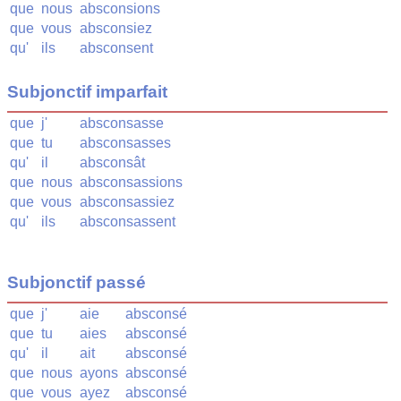
que
nous
absconsions
que
vous
absconsiez
qu'
ils
absconsent
Subjonctif imparfait
que
j'
absconsasse
que
tu
absconsasses
qu'
il
absconsât
que
nous
absconsassions
que
vous
absconsassiez
qu'
ils
absconsassent
Subjonctif passé
que
j'
aie
absconsé
que
tu
aies
absconsé
qu'
il
ait
absconsé
que
nous
ayons
absconsé
que
vous
ayez
absconsé