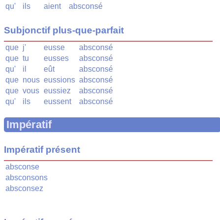
qu'
ils
aient
absconsé
Subjonctif plus-que-parfait
que
j'
eusse
absconsé
que
tu
eusses
absconsé
qu'
il
eût
absconsé
que
nous
eussions
absconsé
que
vous
eussiez
absconsé
qu'
ils
eussent
absconsé
Impératif
Impératif présent
absconse
absconsons
absconsez