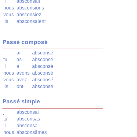
il
absconsait
nous
absconsions
vous
absconsiez
ils
absconsaient
Passé composé
j'
ai
absconsé
tu
as
absconsé
il
a
absconsé
nous
avons
absconsé
vous
avez
absconsé
ils
ont
absconsé
Passé simple
j'
absconsai
tu
absconsas
il
absconsa
nous
absconsâmes