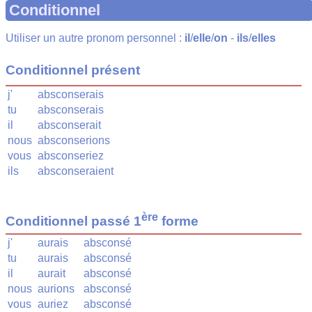
Conditionnel
Utiliser un autre pronom personnel :
il
/
elle
/
on
-
ils
/
elles
Conditionnel présent
j'
absconserais
tu
absconserais
il
absconserait
nous
absconserions
vous
absconseriez
ils
absconseraient
ère
Conditionnel passé 1
forme
j'
aurais
absconsé
tu
aurais
absconsé
il
aurait
absconsé
nous
aurions
absconsé
vous
auriez
absconsé