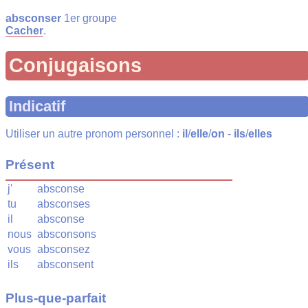
absconser
1er groupe
Cacher
.
Conjugaisons
Indicatif
Utiliser un autre pronom personnel :
il
/
elle
/
on
-
ils
/
elles
Présent
j'
absconse
tu
absconses
il
absconse
nous
absconsons
vous
absconsez
ils
absconsent
Plus-que-parfait