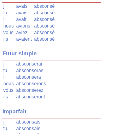
j'
avais
absconsé
tu
avais
absconsé
il
avait
absconsé
nous
avions
absconsé
vous
aviez
absconsé
ils
avaient
absconsé
Futur simple
j'
absconserai
tu
absconseras
il
absconsera
nous
absconserons
vous
absconserez
ils
absconseront
Imparfait
j'
absconsais
tu
absconsais