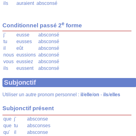
ils
auraient
absconsé
e
Conditionnel passé 2
forme
j'
eusse
absconsé
tu
eusses
absconsé
il
eût
absconsé
nous
eussions
absconsé
vous
eussiez
absconsé
ils
eussent
absconsé
Subjonctif
Utiliser un autre pronom personnel :
il
/
elle
/
on
-
ils
/
elles
Subjonctif présent
que
j'
absconse
que
tu
absconses
qu'
il
absconse