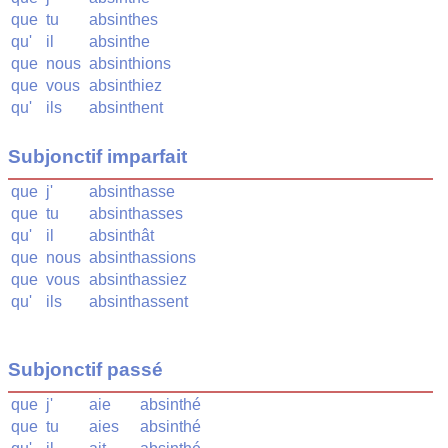
que
tu
absinthes
qu'
il
absinthe
que
nous
absinthions
que
vous
absinthiez
qu'
ils
absinthent
Subjonctif imparfait
que
j'
absinthasse
que
tu
absinthasses
qu'
il
absinthât
que
nous
absinthassions
que
vous
absinthassiez
qu'
ils
absinthassent
Subjonctif passé
que
j'
aie
absinthé
que
tu
aies
absinthé