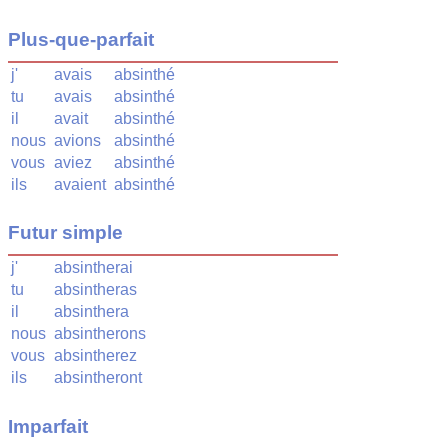
Plus-que-parfait
j'
avais
absinthé
tu
avais
absinthé
il
avait
absinthé
nous
avions
absinthé
vous
aviez
absinthé
ils
avaient
absinthé
Futur simple
j'
absintherai
tu
absintheras
il
absinthera
nous
absintherons
vous
absintherez
ils
absintheront
Imparfait