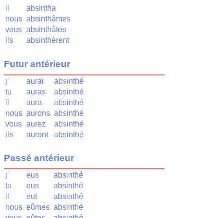
il
absintha
nous
absinthâmes
vous
absinthâtes
ils
absinthèrent
Futur antérieur
j'
aurai
absinthé
tu
auras
absinthé
il
aura
absinthé
nous
aurons
absinthé
vous
aurez
absinthé
ils
auront
absinthé
Passé antérieur
j'
eus
absinthé
tu
eus
absinthé
il
eut
absinthé
nous
eûmes
absinthé
vous
eûtes
absinthé