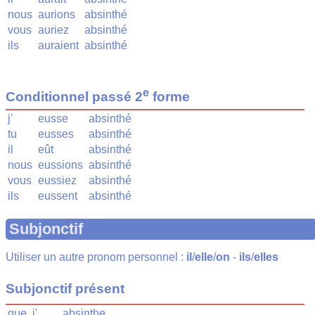
nous
aurions
absinthé
vous
auriez
absinthé
ils
auraient
absinthé
e
Conditionnel passé 2
forme
j'
eusse
absinthé
tu
eusses
absinthé
il
eût
absinthé
nous
eussions
absinthé
vous
eussiez
absinthé
ils
eussent
absinthé
Subjonctif
Utiliser un autre pronom personnel :
il
/
elle
/
on
-
ils
/
elles
Subjonctif présent
que
j'
absinthe