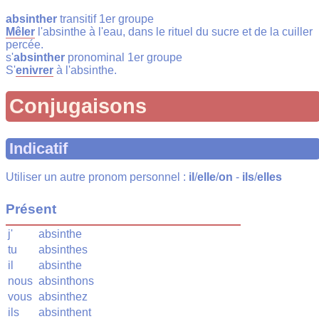
absinther
transitif 1er groupe
Mêler
l'absinthe à l'eau, dans le rituel du sucre et de la cuiller
percée.
s'
absinther
pronominal 1er groupe
S'
enivrer
à l'absinthe.
Conjugaisons
Indicatif
Utiliser un autre pronom personnel :
il
/
elle
/
on
-
ils
/
elles
Présent
j'
absinthe
tu
absinthes
il
absinthe
nous
absinthons
vous
absinthez
ils
absinthent