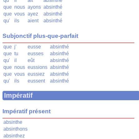
qu'
il
ait
absinthé
que
nous
ayons
absinthé
que
vous
ayez
absinthé
qu'
ils
aient
absinthé
Subjonctif plus-que-parfait
que
j'
eusse
absinthé
que
tu
eusses
absinthé
qu'
il
eût
absinthé
que
nous
eussions
absinthé
que
vous
eussiez
absinthé
qu'
ils
eussent
absinthé
Impératif
Impératif présent
absinthe
absinthons
absinthez