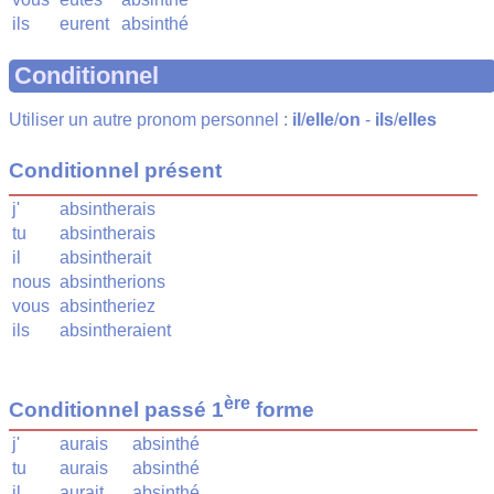
ils
eurent
absinthé
Conditionnel
Utiliser un autre pronom personnel :
il
/
elle
/
on
-
ils
/
elles
Conditionnel présent
j'
absintherais
tu
absintherais
il
absintherait
nous
absintherions
vous
absintheriez
ils
absintheraient
ère
Conditionnel passé 1
forme
j'
aurais
absinthé
tu
aurais
absinthé
il
aurait
absinthé