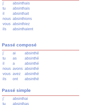
j'
absinthais
tu
absinthais
il
absinthait
nous
absinthions
vous
absinthiez
ils
absinthaient
Passé composé
j'
ai
absinthé
tu
as
absinthé
il
a
absinthé
nous
avons
absinthé
vous
avez
absinthé
ils
ont
absinthé
Passé simple
j'
absinthai
tu
absinthas