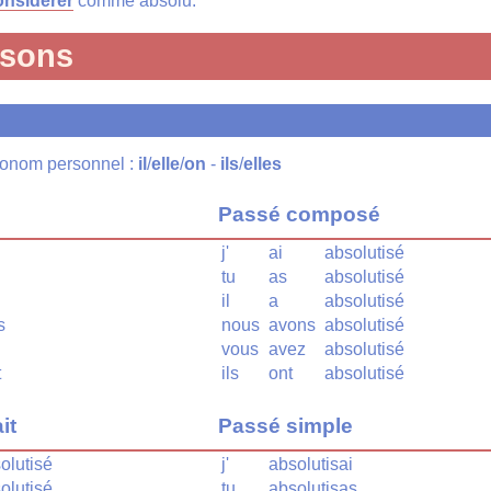
onsidérer
comme absolu.
isons
pronom personnel :
il
/
elle
/
on
-
ils
/
elles
Passé composé
j'
ai
absolutisé
tu
as
absolutisé
il
a
absolutisé
s
nous
avons
absolutisé
vous
avez
absolutisé
t
ils
ont
absolutisé
it
Passé simple
olutisé
j'
absolutisai
olutisé
tu
absolutisas