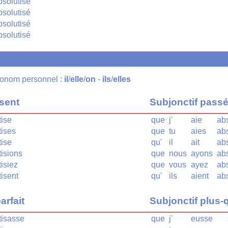
bsolutisé
bsolutisé
bsolutisé
bsolutisé
pronom personnel :
il
/
elle
/
on
-
ils
/
elles
ésent
Subjonctif pass
tise
que
j'
aie
abs
tises
que
tu
aies
abs
tise
qu'
il
ait
abs
tisions
que
nous
ayons
abs
isiez
que
vous
ayez
abs
tisent
qu'
ils
aient
abs
arfait
Subjonctif plus-q
tisasse
que
j'
eusse