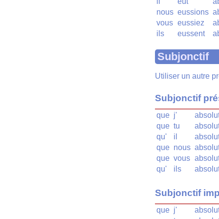
il
eût
a
nous
eussions
a
vous
eussiez
a
ils
eussent
a
Subjonctif
Utiliser un autre 
Subjonctif pr
que
j'
absolu
que
tu
absolu
qu'
il
absolu
que
nous
absolu
que
vous
absolut
qu'
ils
absolu
Subjonctif imp
que
j'
absolu