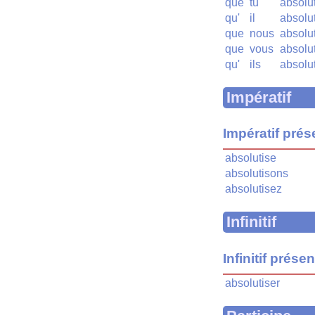
que
tu
absolu
qu'
il
absolut
que
nous
absolu
que
vous
absolu
qu'
ils
absolu
Impératif
Impératif prés
absolutise
absolutisons
absolutisez
Infinitif
Infinitif présen
absolutiser