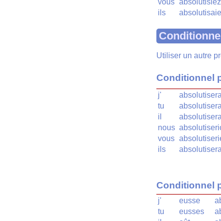
vous
absolutisiez
ils
absolutisaie
Conditionne
Utiliser un autre 
Conditionnel 
j'
absolutisera
tu
absolutisera
il
absolutisera
nous
absolutiser
vous
absolutiseri
ils
absolutisera
Conditionnel 
j'
eusse
a
tu
eusses
a