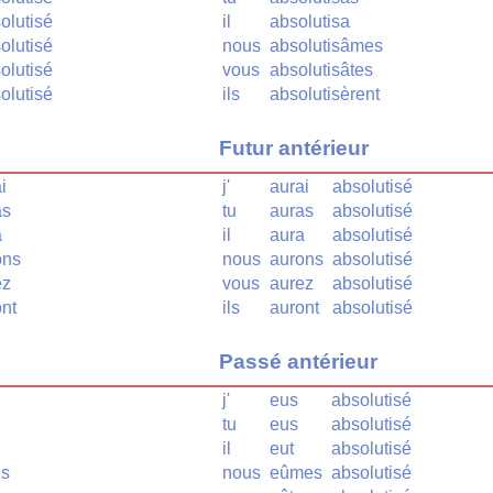
olutisé
il
absolutisa
olutisé
nous
absolutisâmes
olutisé
vous
absolutisâtes
olutisé
ils
absolutisèrent
Futur antérieur
i
j'
aurai
absolutisé
as
tu
auras
absolutisé
a
il
aura
absolutisé
ons
nous
aurons
absolutisé
ez
vous
aurez
absolutisé
ont
ils
auront
absolutisé
Passé antérieur
j'
eus
absolutisé
tu
eus
absolutisé
il
eut
absolutisé
ns
nous
eûmes
absolutisé