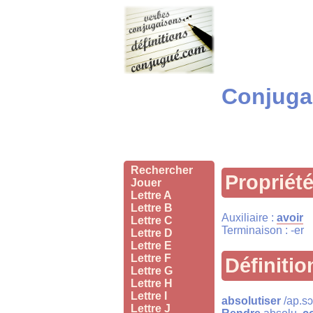
Conjugai
Rechercher
Propriét
Jouer
Lettre A
Lettre B
Auxiliaire :
avoir
Lettre C
Terminaison : -er
Lettre D
Lettre E
Lettre F
Définitio
Lettre G
Lettre H
Lettre I
absolutiser
/ap.sɔ.
Lettre J