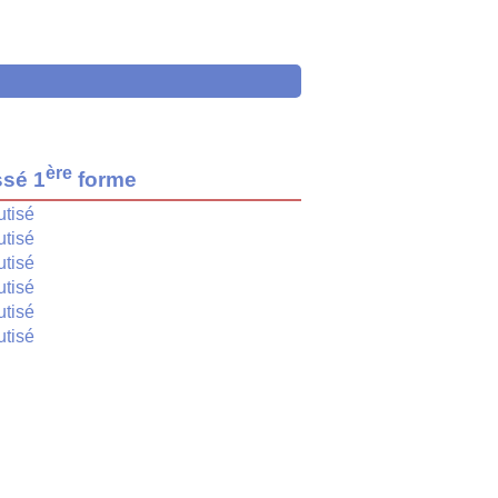
ère
ssé 1
forme
utisé
utisé
utisé
utisé
utisé
utisé