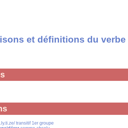
sons et définitions du verbe
és
ns
ly.ti.ze/ transitif 1er groupe