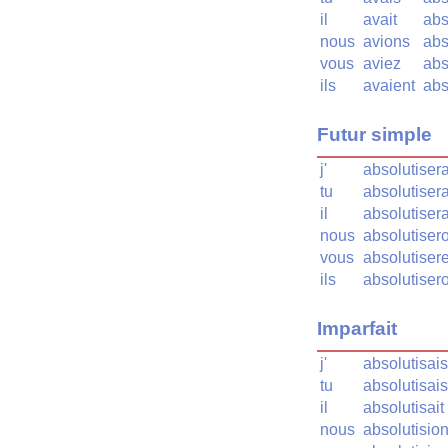
il
avait
abs
nous
avions
abs
vous
aviez
abs
ils
avaient
abs
Futur simple
j'
absolutisera
tu
absolutiser
il
absolutiser
nous
absolutiser
vous
absolutiser
ils
absolutiser
Imparfait
j'
absolutisais
tu
absolutisais
il
absolutisait
nous
absolutisio