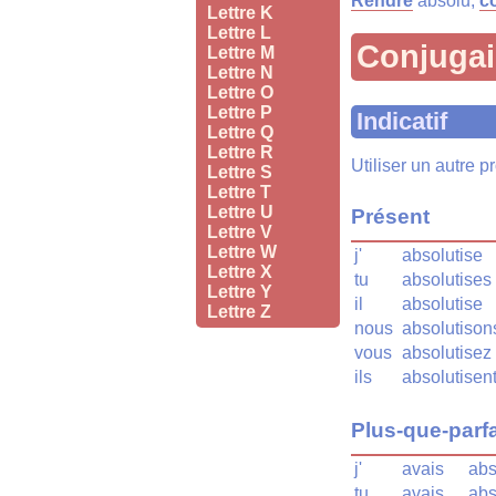
Rendre
absolu,
c
Lettre K
Lettre L
Conjuga
Lettre M
Lettre N
Lettre O
Lettre P
Indicatif
Lettre Q
Lettre R
Utiliser un autre 
Lettre S
Lettre T
Lettre U
Présent
Lettre V
Lettre W
j'
absolutise
Lettre X
tu
absolutises
Lettre Y
il
absolutise
Lettre Z
nous
absolutison
vous
absolutisez
ils
absolutisen
Plus-que-parfa
j'
avais
abs
tu
avais
abs