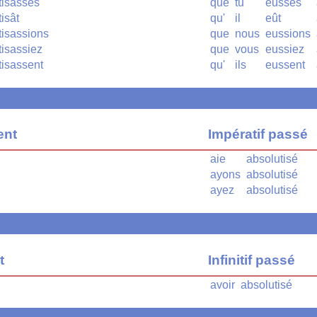
tisasses
que
tu
eusses
isât
qu'
il
eût
tisassions
que
nous
eussions
tisassiez
que
vous
eussiez
tisassent
qu'
ils
eussent
ent
Impératif passé
aie
absolutisé
ayons
absolutisé
ayez
absolutisé
t
Infinitif passé
avoir
absolutisé