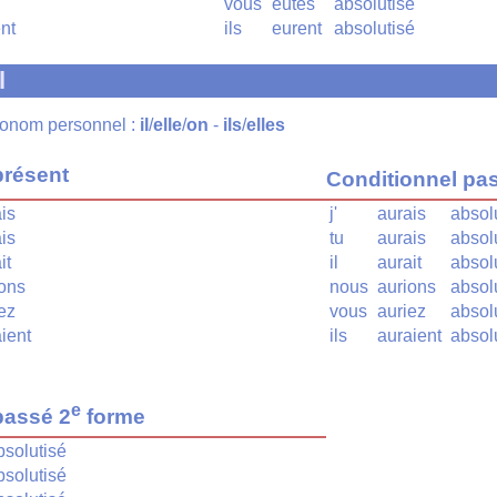
vous
eûtes
absolutisé
nt
ils
eurent
absolutisé
l
pronom personnel :
il
/
elle
/
on
-
ils
/
elles
présent
Conditionnel pa
is
j'
aurais
absol
is
tu
aurais
absol
it
il
aurait
absol
ions
nous
aurions
absol
ez
vous
auriez
absol
ient
ils
auraient
absol
e
passé 2
forme
bsolutisé
bsolutisé