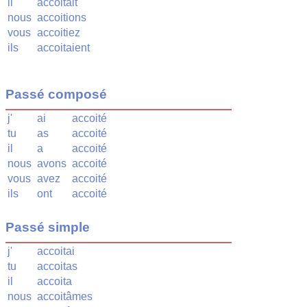
il
accoitait
nous
accoitions
vous
accoitiez
ils
accoitaient
Passé composé
j'
ai
accoité
tu
as
accoité
il
a
accoité
nous
avons
accoité
vous
avez
accoité
ils
ont
accoité
Passé simple
j'
accoitai
tu
accoitas
il
accoita
nous
accoitâmes