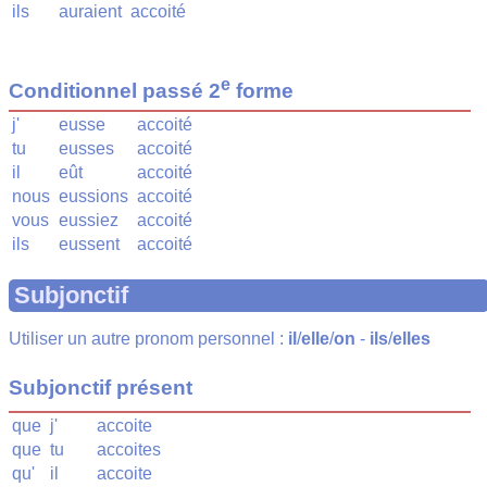
ils
auraient
accoité
e
Conditionnel passé 2
forme
j'
eusse
accoité
tu
eusses
accoité
il
eût
accoité
nous
eussions
accoité
vous
eussiez
accoité
ils
eussent
accoité
Subjonctif
Utiliser un autre pronom personnel :
il
/
elle
/
on
-
ils
/
elles
Subjonctif présent
que
j'
accoite
que
tu
accoites
qu'
il
accoite