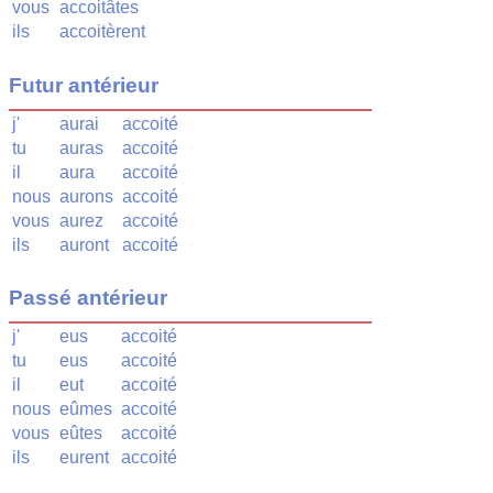
vous
accoitâtes
ils
accoitèrent
Futur antérieur
j'
aurai
accoité
tu
auras
accoité
il
aura
accoité
nous
aurons
accoité
vous
aurez
accoité
ils
auront
accoité
Passé antérieur
j'
eus
accoité
tu
eus
accoité
il
eut
accoité
nous
eûmes
accoité
vous
eûtes
accoité
ils
eurent
accoité