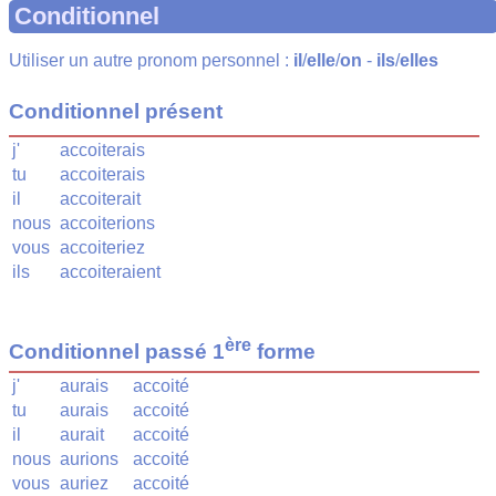
Conditionnel
Utiliser un autre pronom personnel :
il
/
elle
/
on
-
ils
/
elles
Conditionnel présent
j'
accoiterais
tu
accoiterais
il
accoiterait
nous
accoiterions
vous
accoiteriez
ils
accoiteraient
ère
Conditionnel passé 1
forme
j'
aurais
accoité
tu
aurais
accoité
il
aurait
accoité
nous
aurions
accoité
vous
auriez
accoité