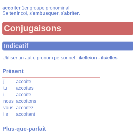
accoiter
1er groupe pronominal
Se
tenir
coi, s'
embusquer
, s'
abriter
.
Conjugaisons
Indicatif
Utiliser un autre pronom personnel :
il
/
elle
/
on
-
ils
/
elles
Présent
j'
accoite
tu
accoites
il
accoite
nous
accoitons
vous
accoitez
ils
accoitent
Plus-que-parfait