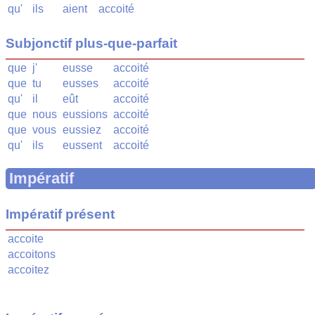
qu'
ils
aient
accoité
Subjonctif plus-que-parfait
que
j'
eusse
accoité
que
tu
eusses
accoité
qu'
il
eût
accoité
que
nous
eussions
accoité
que
vous
eussiez
accoité
qu'
ils
eussent
accoité
Impératif
Impératif présent
accoite
accoitons
accoitez