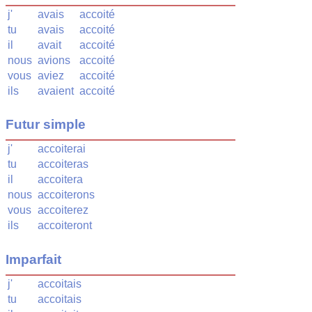
j'
avais
accoité
tu
avais
accoité
il
avait
accoité
nous
avions
accoité
vous
aviez
accoité
ils
avaient
accoité
Futur simple
j'
accoiterai
tu
accoiteras
il
accoitera
nous
accoiterons
vous
accoiterez
ils
accoiteront
Imparfait
j'
accoitais
tu
accoitais