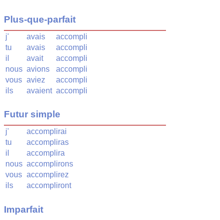
Plus-que-parfait
j'
avais
accompli
tu
avais
accompli
il
avait
accompli
nous
avions
accompli
vous
aviez
accompli
ils
avaient
accompli
Futur simple
j'
accomplirai
tu
accompliras
il
accomplira
nous
accomplirons
vous
accomplirez
ils
accompliront
Imparfait