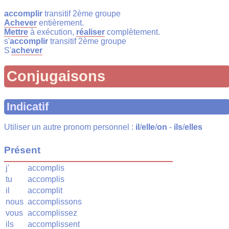
accomplir
transitif 2ème groupe
Achever
entièrement.
Mettre
à exécution,
réaliser
complètement.
s'
accomplir
transitif 2ème groupe
S'
achever
Conjugaisons
Indicatif
Utiliser un autre pronom personnel :
il
/
elle
/
on
-
ils
/
elles
Présent
j'
accomplis
tu
accomplis
il
accomplit
nous
accomplissons
vous
accomplissez
ils
accomplissent