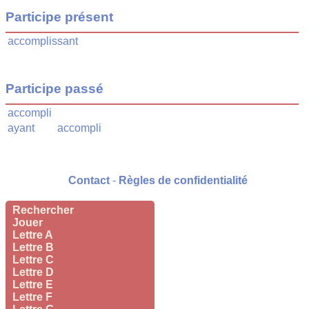
Participe présent
accomplissant
Participe passé
accompli
ayant
accompli
Contact
-
Règles de confidentialité
Rechercher
Jouer
Lettre A
Lettre B
Lettre C
Lettre D
Lettre E
Lettre F