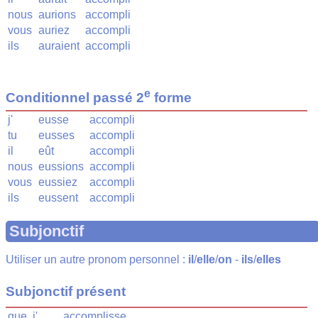
nous
aurions
accompli
vous
auriez
accompli
ils
auraient
accompli
e
Conditionnel passé 2
forme
j'
eusse
accompli
tu
eusses
accompli
il
eût
accompli
nous
eussions
accompli
vous
eussiez
accompli
ils
eussent
accompli
Subjonctif
Utiliser un autre pronom personnel :
il
/
elle
/
on
-
ils
/
elles
Subjonctif présent
que
j'
accomplisse