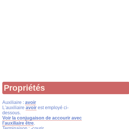
Propriétés
Auxiliaire :
avoir
L'auxiliaire
avoir
est employé ci-
dessous.
Voir la conjugaison de accourir avec
l'auxiliaire être
.
Terminaison : -courir