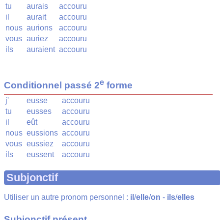
tu
aurais
accouru
il
aurait
accouru
nous
aurions
accouru
vous
auriez
accouru
ils
auraient
accouru
e
Conditionnel passé 2
forme
j'
eusse
accouru
tu
eusses
accouru
il
eût
accouru
nous
eussions
accouru
vous
eussiez
accouru
ils
eussent
accouru
Subjonctif
Utiliser un autre pronom personnel :
il
/
elle
/
on
-
ils
/
elles
Subjonctif présent