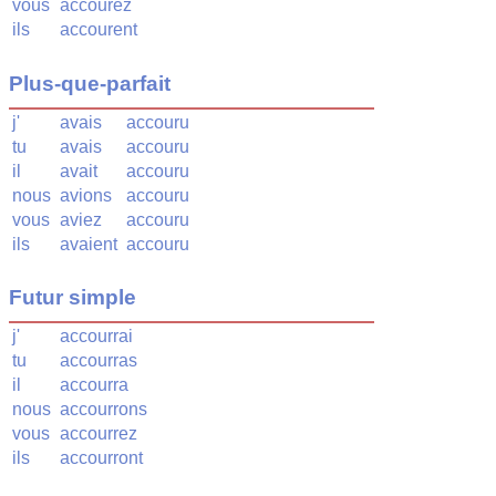
vous
accourez
ils
accourent
Plus-que-parfait
j'
avais
accouru
tu
avais
accouru
il
avait
accouru
nous
avions
accouru
vous
aviez
accouru
ils
avaient
accouru
Futur simple
j'
accourrai
tu
accourras
il
accourra
nous
accourrons
vous
accourrez
ils
accourront