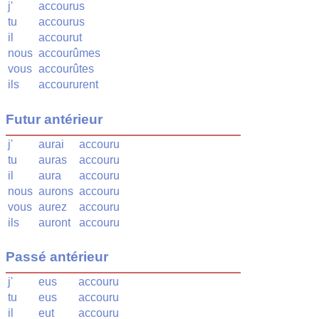
j'
accourus
tu
accourus
il
accourut
nous
accourûmes
vous
accourûtes
ils
accoururent
Futur antérieur
j'
aurai
accouru
tu
auras
accouru
il
aura
accouru
nous
aurons
accouru
vous
aurez
accouru
ils
auront
accouru
Passé antérieur
j'
eus
accouru
tu
eus
accouru
il
eut
accouru