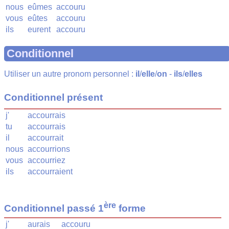
nous
eûmes
accouru
vous
eûtes
accouru
ils
eurent
accouru
Conditionnel
Utiliser un autre pronom personnel :
il
/
elle
/
on
-
ils
/
elles
Conditionnel présent
j'
accourrais
tu
accourrais
il
accourrait
nous
accourrions
vous
accourriez
ils
accourraient
ère
Conditionnel passé 1
forme
j'
aurais
accouru