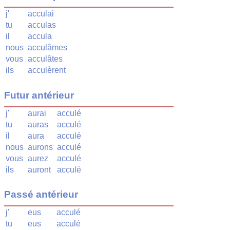
j'
acculai
tu
acculas
il
accula
nous
acculâmes
vous
acculâtes
ils
acculèrent
Futur antérieur
j'
aurai
acculé
tu
auras
acculé
il
aura
acculé
nous
aurons
acculé
vous
aurez
acculé
ils
auront
acculé
Passé antérieur
j'
eus
acculé
tu
eus
acculé