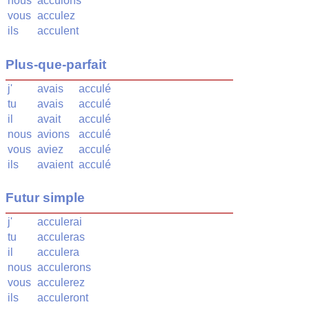
nous
acculons
vous
acculez
ils
acculent
Plus-que-parfait
j'
avais
acculé
tu
avais
acculé
il
avait
acculé
nous
avions
acculé
vous
aviez
acculé
ils
avaient
acculé
Futur simple
j'
acculerai
tu
acculeras
il
acculera
nous
acculerons
vous
acculerez
ils
acculeront