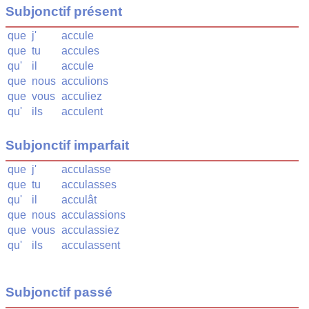
Subjonctif présent
que
j'
accule
que
tu
accules
qu'
il
accule
que
nous
acculions
que
vous
acculiez
qu'
ils
acculent
Subjonctif imparfait
que
j'
acculasse
que
tu
acculasses
qu'
il
acculât
que
nous
acculassions
que
vous
acculassiez
qu'
ils
acculassent
Subjonctif passé