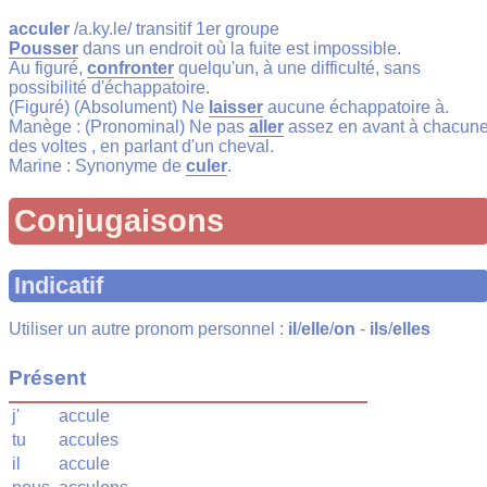
acculer
/a.ky.le/ transitif 1er groupe
Pousser
dans un endroit où la fuite est impossible.
Au figuré,
confronter
quelqu'un, à une difficulté, sans
possibilité d'échappatoire.
(Figuré) (Absolument) Ne
laisser
aucune échappatoire à.
Manège : (Pronominal) Ne pas
aller
assez en avant à chacun
des voltes , en parlant d'un cheval.
Marine : Synonyme de
culer
.
Conjugaisons
Indicatif
Utiliser un autre pronom personnel :
il
/
elle
/
on
-
ils
/
elles
Présent
j'
accule
tu
accules
il
accule