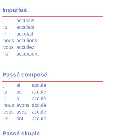
Imparfait
j'
acculais
tu
acculais
il
acculait
nous
acculions
vous
acculiez
ils
acculaient
Passé composé
j'
ai
acculé
tu
as
acculé
il
a
acculé
nous
avons
acculé
vous
avez
acculé
ils
ont
acculé
Passé simple