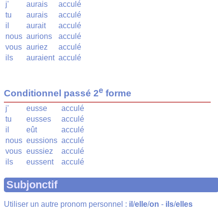
j'
aurais
acculé
tu
aurais
acculé
il
aurait
acculé
nous
aurions
acculé
vous
auriez
acculé
ils
auraient
acculé
e
Conditionnel passé 2
forme
j'
eusse
acculé
tu
eusses
acculé
il
eût
acculé
nous
eussions
acculé
vous
eussiez
acculé
ils
eussent
acculé
Subjonctif
Utiliser un autre pronom personnel :
il
/
elle
/
on
-
ils
/
elles