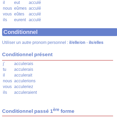
il
eut
acculé
nous
eûmes
acculé
vous
eûtes
acculé
ils
eurent
acculé
Conditionnel
Utiliser un autre pronom personnel :
il
/
elle
/
on
-
ils
/
elles
Conditionnel présent
j'
acculerais
tu
acculerais
il
acculerait
nous
acculerions
vous
acculeriez
ils
acculeraient
ère
Conditionnel passé 1
forme