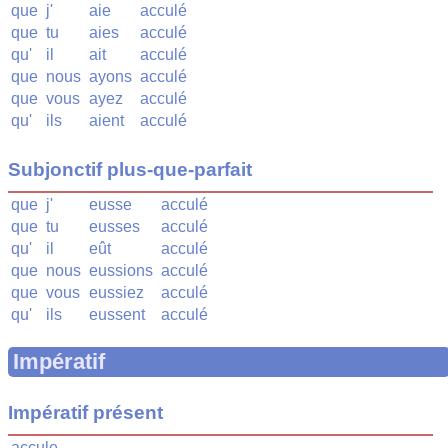
que
j'
aie
acculé
que
tu
aies
acculé
qu'
il
ait
acculé
que
nous
ayons
acculé
que
vous
ayez
acculé
qu'
ils
aient
acculé
Subjonctif plus-que-parfait
que
j'
eusse
acculé
que
tu
eusses
acculé
qu'
il
eût
acculé
que
nous
eussions
acculé
que
vous
eussiez
acculé
qu'
ils
eussent
acculé
Impératif
Impératif présent
accule