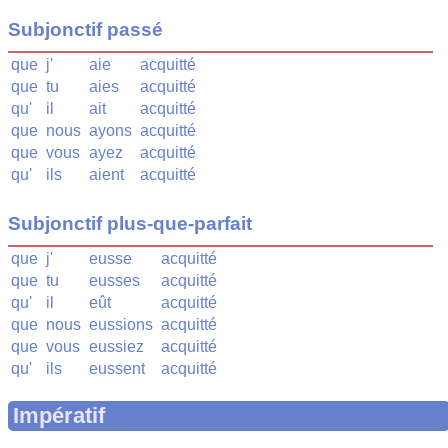
Subjonctif passé
que
j'
aie
acquitté
que
tu
aies
acquitté
qu'
il
ait
acquitté
que
nous
ayons
acquitté
que
vous
ayez
acquitté
qu'
ils
aient
acquitté
Subjonctif plus-que-parfait
que
j'
eusse
acquitté
que
tu
eusses
acquitté
qu'
il
eût
acquitté
que
nous
eussions
acquitté
que
vous
eussiez
acquitté
qu'
ils
eussent
acquitté
Impératif