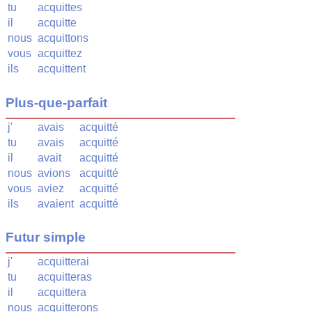
tu
acquittes
il
acquitte
nous
acquittons
vous
acquittez
ils
acquittent
Plus-que-parfait
j'
avais
acquitté
tu
avais
acquitté
il
avait
acquitté
nous
avions
acquitté
vous
aviez
acquitté
ils
avaient
acquitté
Futur simple
j'
acquitterai
tu
acquitteras
il
acquittera
nous
acquitterons