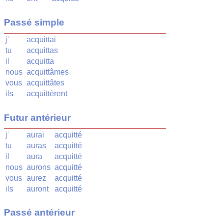
Passé simple
j'
acquittai
tu
acquittas
il
acquitta
nous
acquittâmes
vous
acquittâtes
ils
acquittèrent
Futur antérieur
j'
aurai
acquitté
tu
auras
acquitté
il
aura
acquitté
nous
aurons
acquitté
vous
aurez
acquitté
ils
auront
acquitté
Passé antérieur