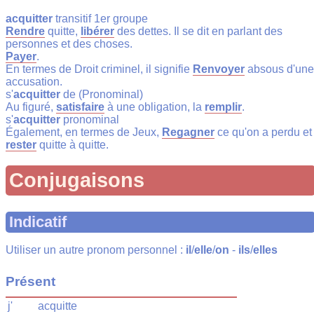
acquitter
transitif 1er groupe
Rendre
quitte,
libérer
des dettes. Il se dit en parlant des
personnes et des choses.
Payer
.
En termes de Droit criminel, il signifie
Renvoyer
absous d'une
accusation.
s'
acquitter
de (Pronominal)
Au figuré,
satisfaire
à une obligation, la
remplir
.
s'
acquitter
pronominal
Également, en termes de Jeux,
Regagner
ce qu'on a perdu et
rester
quitte à quitte.
Conjugaisons
Indicatif
Utiliser un autre pronom personnel :
il
/
elle
/
on
-
ils
/
elles
Présent
j'
acquitte