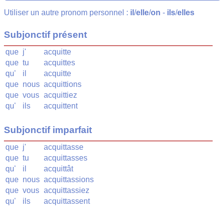
Utiliser un autre pronom personnel :
il
/
elle
/
on
-
ils
/
elles
Subjonctif présent
que
j'
acquitte
que
tu
acquittes
qu'
il
acquitte
que
nous
acquittions
que
vous
acquittiez
qu'
ils
acquittent
Subjonctif imparfait
que
j'
acquittasse
que
tu
acquittasses
qu'
il
acquittât
que
nous
acquittassions
que
vous
acquittassiez
qu'
ils
acquittassent