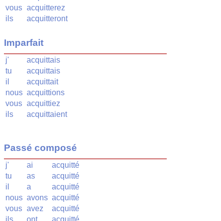
vous
acquitterez
ils
acquitteront
Imparfait
j'
acquittais
tu
acquittais
il
acquittait
nous
acquittions
vous
acquittiez
ils
acquittaient
Passé composé
j'
ai
acquitté
tu
as
acquitté
il
a
acquitté
nous
avons
acquitté
vous
avez
acquitté
ils
ont
acquitté