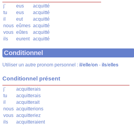
j'
eus
acquitté
tu
eus
acquitté
il
eut
acquitté
nous
eûmes
acquitté
vous
eûtes
acquitté
ils
eurent
acquitté
Conditionnel
Utiliser un autre pronom personnel :
il
/
elle
/
on
-
ils
/
elles
Conditionnel présent
j'
acquitterais
tu
acquitterais
il
acquitterait
nous
acquitterions
vous
acquitteriez
ils
acquitteraient