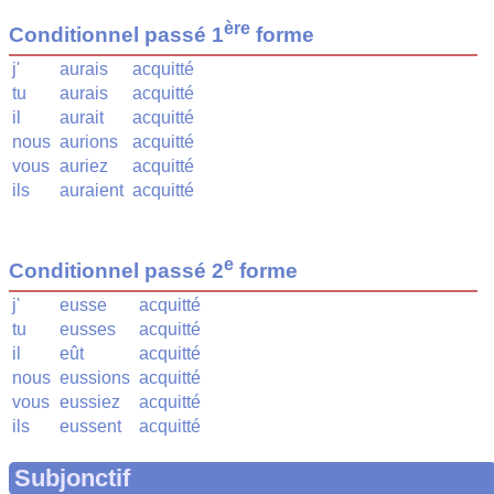
ère
Conditionnel passé 1
forme
j'
aurais
acquitté
tu
aurais
acquitté
il
aurait
acquitté
nous
aurions
acquitté
vous
auriez
acquitté
ils
auraient
acquitté
e
Conditionnel passé 2
forme
j'
eusse
acquitté
tu
eusses
acquitté
il
eût
acquitté
nous
eussions
acquitté
vous
eussiez
acquitté
ils
eussent
acquitté
Subjonctif