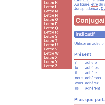
Être
attaché,
tenir
Lettre K
Au figuré,
être
du 
Lettre L
Jurisprudence :
Co
Lettre M
Lettre N
Conjuga
Lettre O
Lettre P
Lettre Q
Lettre R
Indicatif
Lettre S
Lettre T
Utiliser un autre 
Lettre U
Lettre V
Lettre W
Présent
Lettre X
Lettre Y
j'
adhère
Lettre Z
tu
adhères
il
adhère
nous
adhérons
vous
adhérez
ils
adhèrent
Plus-que-parfa