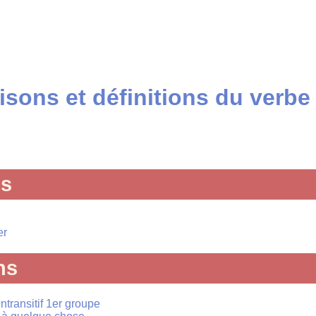
sons et définitions du verbe
és
er
ns
intransitif 1er groupe