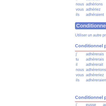
nous
adhérions
vous
adhériez
ils
adhéraient
Conditionne
Utiliser un autre 
Conditionnel 
j'
adhérerais
tu
adhérerais
il
adhérerait
nous
adhérerions
vous
adhéreriez
ils
adhéreraien
Conditionnel 
j'
eusse
a