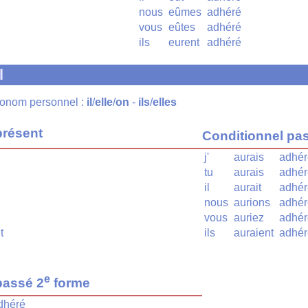
nous
eûmes
adhéré
vous
eûtes
adhéré
ils
eurent
adhéré
l
pronom personnel :
il
/
elle
/
on
-
ils
/
elles
présent
Conditionnel pa
j'
aurais
adhér
tu
aurais
adhér
il
aurait
adhér
nous
aurions
adhér
vous
auriez
adhér
t
ils
auraient
adhér
e
passé 2
forme
dhéré