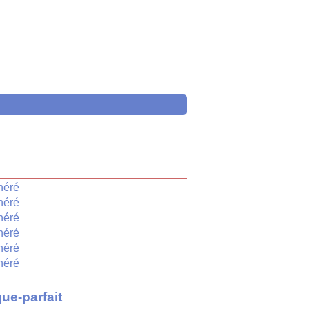
é
héré
héré
héré
héré
héré
héré
ue-parfait