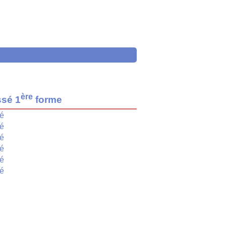
ère
ssé 1
forme
é
é
é
é
é
é