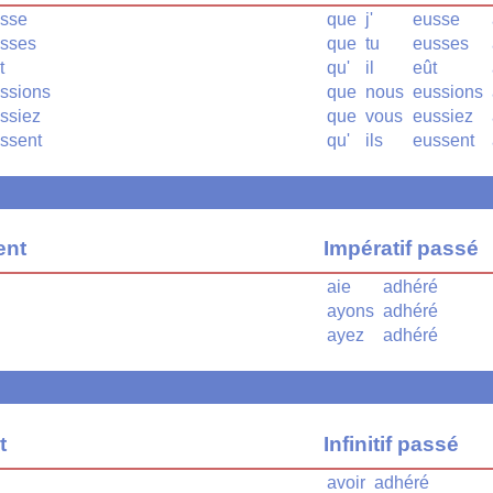
sse
que
j'
eusse
sses
que
tu
eusses
t
qu'
il
eût
ssions
que
nous
eussions
ssiez
que
vous
eussiez
ssent
qu'
ils
eussent
ent
Impératif passé
aie
adhéré
ayons
adhéré
ayez
adhéré
t
Infinitif passé
avoir
adhéré