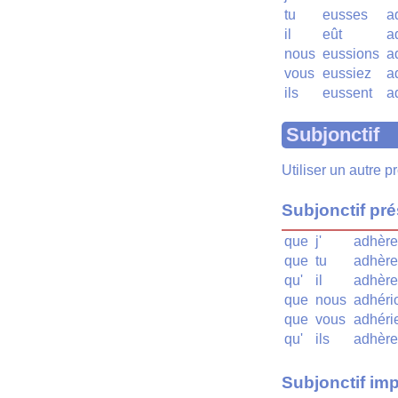
tu
eusses
a
il
eût
a
nous
eussions
a
vous
eussiez
a
ils
eussent
a
Subjonctif
Utiliser un autre 
Subjonctif pr
que
j'
adhère
que
tu
adhère
qu'
il
adhère
que
nous
adhéri
que
vous
adhéri
qu'
ils
adhère
Subjonctif imp