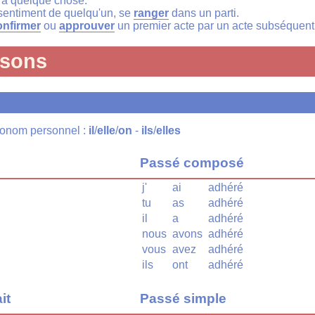
à quelque chose.
sentiment de quelqu'un, se
ranger
dans un parti.
nfirmer
ou
approuver
un premier acte par un acte subséquent
isons
pronom personnel :
il
/
elle
/
on
-
ils
/
elles
Passé composé
j'
ai
adhéré
tu
as
adhéré
il
a
adhéré
nous
avons
adhéré
vous
avez
adhéré
ils
ont
adhéré
it
Passé simple