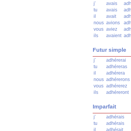
j'
avais
adh
tu
avais
adh
il
avait
adh
nous
avions
adh
vous
aviez
adh
ils
avaient
adh
Futur simple
j'
adhérerai
tu
adhéreras
il
adhérera
nous
adhérerons
vous
adhérerez
ils
adhéreront
Imparfait
j'
adhérais
tu
adhérais
il
adhérait