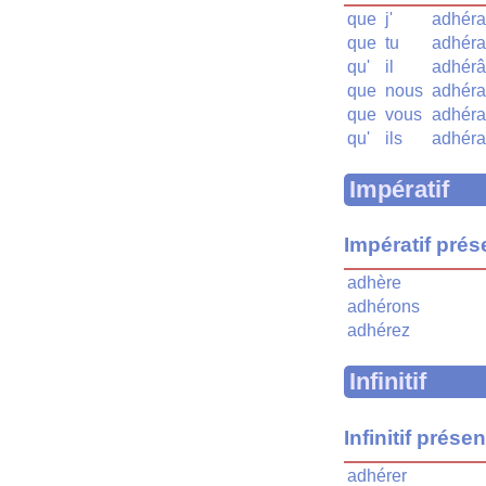
que
j'
adhéra
que
tu
adhéra
qu'
il
adhérâ
que
nous
adhéra
que
vous
adhéra
qu'
ils
adhéra
Impératif
Impératif prés
adhère
adhérons
adhérez
Infinitif
Infinitif présen
adhérer