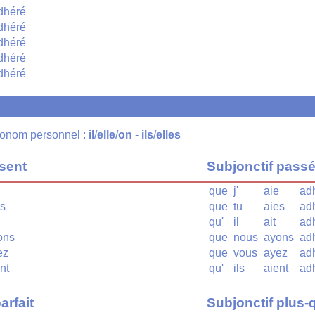
dhéré
dhéré
dhéré
dhéré
dhéré
pronom personnel :
il
/
elle
/
on
-
ils
/
elles
ésent
Subjonctif pass
que
j'
aie
ad
s
que
tu
aies
ad
qu'
il
ait
ad
ons
que
nous
ayons
ad
ez
que
vous
ayez
ad
nt
qu'
ils
aient
ad
arfait
Subjonctif plus-q