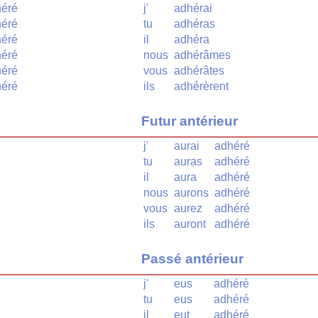
éré
j'
adhérai
éré
tu
adhéras
éré
il
adhéra
éré
nous
adhérâmes
éré
vous
adhérâtes
éré
ils
adhérèrent
Futur antérieur
j'
aurai
adhéré
tu
auras
adhéré
il
aura
adhéré
nous
aurons
adhéré
vous
aurez
adhéré
ils
auront
adhéré
Passé antérieur
j'
eus
adhéré
tu
eus
adhéré
il
eut
adhéré