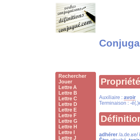
Conjugai
Rechercher
Propriét
Jouer
Lettre A
Lettre B
Auxiliaire :
avoir
Lettre C
Terminaison : -é(.)
Lettre D
Lettre E
Lettre F
Définitio
Lettre G
Lettre H
Lettre I
adhérer
/a.de.ʁe/ 
Lettre J