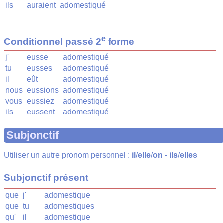
ils
auraient
adomestiqué
e
Conditionnel passé 2
forme
j'
eusse
adomestiqué
tu
eusses
adomestiqué
il
eût
adomestiqué
nous
eussions
adomestiqué
vous
eussiez
adomestiqué
ils
eussent
adomestiqué
Subjonctif
Utiliser un autre pronom personnel :
il
/
elle
/
on
-
ils
/
elles
Subjonctif présent
que
j'
adomestique
que
tu
adomestiques
qu'
il
adomestique