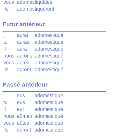
vous
adomestiquâtes
ils
adomestiquèrent
Futur antérieur
j'
aurai
adomestiqué
tu
auras
adomestiqué
il
aura
adomestiqué
nous
aurons
adomestiqué
vous
aurez
adomestiqué
ils
auront
adomestiqué
Passé antérieur
j'
eus
adomestiqué
tu
eus
adomestiqué
il
eut
adomestiqué
nous
eûmes
adomestiqué
vous
eûtes
adomestiqué
ils
eurent
adomestiqué