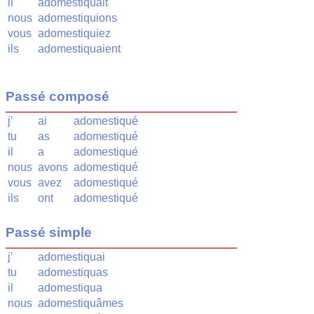
il
adomestiquait
nous
adomestiquions
vous
adomestiquiez
ils
adomestiquaient
Passé composé
j'
ai
adomestiqué
tu
as
adomestiqué
il
a
adomestiqué
nous
avons
adomestiqué
vous
avez
adomestiqué
ils
ont
adomestiqué
Passé simple
j'
adomestiquai
tu
adomestiquas
il
adomestiqua
nous
adomestiquâmes