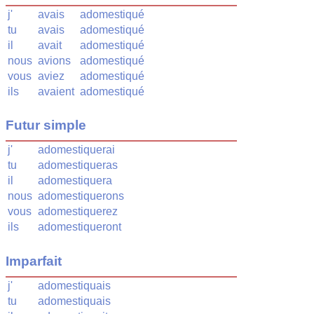
j'
avais
adomestiqué
tu
avais
adomestiqué
il
avait
adomestiqué
nous
avions
adomestiqué
vous
aviez
adomestiqué
ils
avaient
adomestiqué
Futur simple
j'
adomestiquerai
tu
adomestiqueras
il
adomestiquera
nous
adomestiquerons
vous
adomestiquerez
ils
adomestiqueront
Imparfait
j'
adomestiquais
tu
adomestiquais