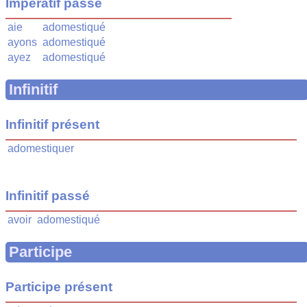
Impératif passé
aie
adomestiqué
ayons
adomestiqué
ayez
adomestiqué
Infinitif
Infinitif présent
adomestiquer
Infinitif passé
avoir
adomestiqué
Participe
Participe présent