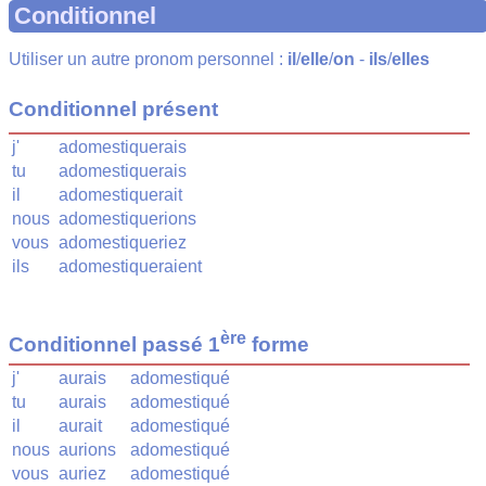
Conditionnel
Utiliser un autre pronom personnel :
il
/
elle
/
on
-
ils
/
elles
Conditionnel présent
j'
adomestiquerais
tu
adomestiquerais
il
adomestiquerait
nous
adomestiquerions
vous
adomestiqueriez
ils
adomestiqueraient
ère
Conditionnel passé 1
forme
j'
aurais
adomestiqué
tu
aurais
adomestiqué
il
aurait
adomestiqué
nous
aurions
adomestiqué
vous
auriez
adomestiqué