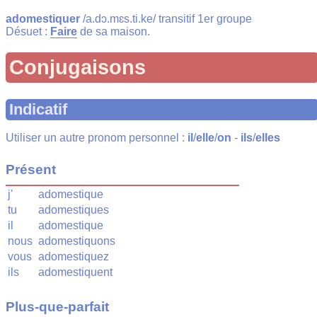
adomestiquer
/a.dɔ.mɛs.ti.ke/ transitif 1er groupe
Désuet :
Faire
de sa maison.
Conjugaisons
Indicatif
Utiliser un autre pronom personnel :
il
/
elle
/
on
-
ils
/
elles
Présent
j'
adomestique
tu
adomestiques
il
adomestique
nous
adomestiquons
vous
adomestiquez
ils
adomestiquent
Plus-que-parfait