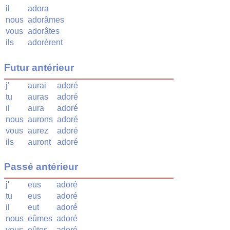
il
adora
nous
adorâmes
vous
adorâtes
ils
adorèrent
Futur antérieur
j'
aurai
adoré
tu
auras
adoré
il
aura
adoré
nous
aurons
adoré
vous
aurez
adoré
ils
auront
adoré
Passé antérieur
j'
eus
adoré
tu
eus
adoré
il
eut
adoré
nous
eûmes
adoré
vous
eûtes
adoré