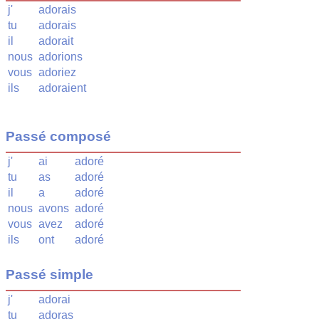
j'
adorais
tu
adorais
il
adorait
nous
adorions
vous
adoriez
ils
adoraient
Passé composé
j'
ai
adoré
tu
as
adoré
il
a
adoré
nous
avons
adoré
vous
avez
adoré
ils
ont
adoré
Passé simple
j'
adorai
tu
adoras