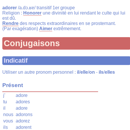
adorer
/a.dɔ.ʁe/ transitif 1er groupe
Religion :
Honorer
une divinité en lui rendant le culte qui lui
est dû.
Rendre
des respects extraordinaires en se prosternant.
(Par exagération)
Aimer
extrêmement.
Conjugaisons
Indicatif
Utiliser un autre pronom personnel :
il
/
elle
/
on
-
ils
/
elles
Présent
j'
adore
tu
adores
il
adore
nous
adorons
vous
adorez
ils
adorent