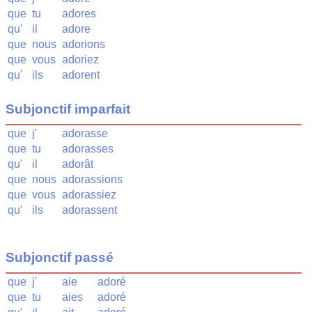
que
tu
adores
qu'
il
adore
que
nous
adorions
que
vous
adoriez
qu'
ils
adorent
Subjonctif imparfait
que
j'
adorasse
que
tu
adorasses
qu'
il
adorât
que
nous
adorassions
que
vous
adorassiez
qu'
ils
adorassent
Subjonctif passé
que
j'
aie
adoré
que
tu
aies
adoré