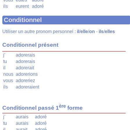
ils
eurent
adoré
Conditionnel
Utiliser un autre pronom personnel :
il
/
elle
/
on
-
ils
/
elles
Conditionnel présent
j'
adorerais
tu
adorerais
il
adorerait
nous
adorerions
vous
adoreriez
ils
adoreraient
ère
Conditionnel passé 1
forme
j'
aurais
adoré
tu
aurais
adoré
il
aurait
adoré