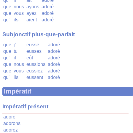
qu'
il
ait
adoré
que
nous
ayons
adoré
que
vous
ayez
adoré
qu'
ils
aient
adoré
Subjonctif plus-que-parfait
que
j'
eusse
adoré
que
tu
eusses
adoré
qu'
il
eût
adoré
que
nous
eussions
adoré
que
vous
eussiez
adoré
qu'
ils
eussent
adoré
Impératif
Impératif présent
adore
adorons
adorez