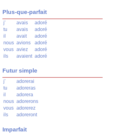
Plus-que-parfait
j'
avais
adoré
tu
avais
adoré
il
avait
adoré
nous
avions
adoré
vous
aviez
adoré
ils
avaient
adoré
Futur simple
j'
adorerai
tu
adoreras
il
adorera
nous
adorerons
vous
adorerez
ils
adoreront
Imparfait