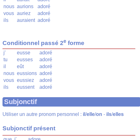
nous
aurions
adoré
vous
auriez
adoré
ils
auraient
adoré
e
Conditionnel passé 2
forme
j'
eusse
adoré
tu
eusses
adoré
il
eût
adoré
nous
eussions
adoré
vous
eussiez
adoré
ils
eussent
adoré
Subjonctif
Utiliser un autre pronom personnel :
il
/
elle
/
on
-
ils
/
elles
Subjonctif présent
que
j'
adore