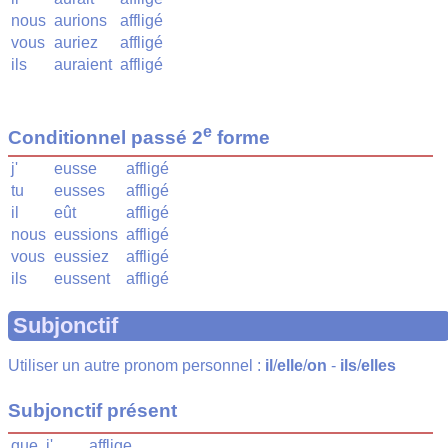
nous
aurions
affligé
vous
auriez
affligé
ils
auraient
affligé
e
Conditionnel passé 2
forme
j'
eusse
affligé
tu
eusses
affligé
il
eût
affligé
nous
eussions
affligé
vous
eussiez
affligé
ils
eussent
affligé
Subjonctif
Utiliser un autre pronom personnel :
il
/
elle
/
on
-
ils
/
elles
Subjonctif présent
que
j'
afflige