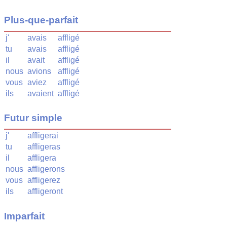
Plus-que-parfait
j'
avais
affligé
tu
avais
affligé
il
avait
affligé
nous
avions
affligé
vous
aviez
affligé
ils
avaient
affligé
Futur simple
j'
affligerai
tu
affligeras
il
affligera
nous
affligerons
vous
affligerez
ils
affligeront
Imparfait