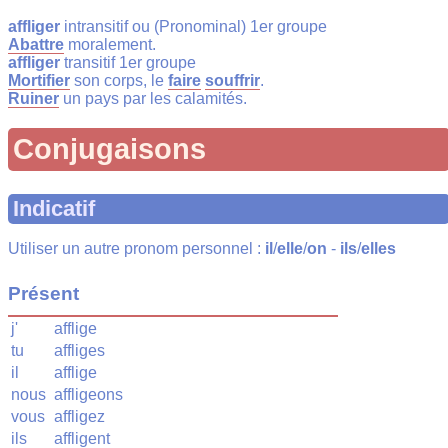
affliger
intransitif ou (Pronominal) 1er groupe
Abattre
moralement.
affliger
transitif 1er groupe
Mortifier
son corps, le
faire
souffrir
.
Ruiner
un pays par les calamités.
Conjugaisons
Indicatif
Utiliser un autre pronom personnel :
il
/
elle
/
on
-
ils
/
elles
Présent
j'
afflige
tu
affliges
il
afflige
nous
affligeons
vous
affligez
ils
affligent