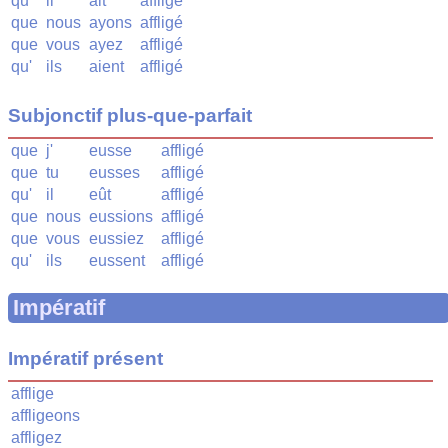
qu'
il
ait
affligé
que
nous
ayons
affligé
que
vous
ayez
affligé
qu'
ils
aient
affligé
Subjonctif plus-que-parfait
que
j'
eusse
affligé
que
tu
eusses
affligé
qu'
il
eût
affligé
que
nous
eussions
affligé
que
vous
eussiez
affligé
qu'
ils
eussent
affligé
Impératif
Impératif présent
afflige
affligeons
affligez