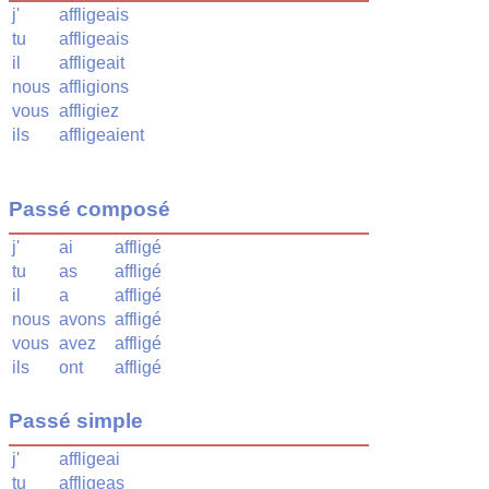
j'
affligeais
tu
affligeais
il
affligeait
nous
affligions
vous
affligiez
ils
affligeaient
Passé composé
j'
ai
affligé
tu
as
affligé
il
a
affligé
nous
avons
affligé
vous
avez
affligé
ils
ont
affligé
Passé simple
j'
affligeai
tu
affligeas