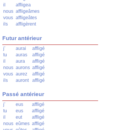
il
affligea
nous
affligeâmes
vous
affligeâtes
ils
affligèrent
Futur antérieur
j'
aurai
affligé
tu
auras
affligé
il
aura
affligé
nous
aurons
affligé
vous
aurez
affligé
ils
auront
affligé
Passé antérieur
j'
eus
affligé
tu
eus
affligé
il
eut
affligé
nous
eûmes
affligé
vous
eûtes
affligé