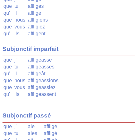
que
tu
affliges
qu'
il
afflige
que
nous
affligions
que
vous
affligiez
qu'
ils
affligent
Subjonctif imparfait
que
j'
affligeasse
que
tu
affligeasses
qu'
il
affligeât
que
nous
affligeassions
que
vous
affligeassiez
qu'
ils
affligeassent
Subjonctif passé
que
j'
aie
affligé
que
tu
aies
affligé