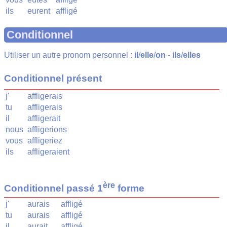
ils
eurent
affligé
Conditionnel
Utiliser un autre pronom personnel :
il
/
elle
/
on
-
ils
/
elles
Conditionnel présent
j'
affligerais
tu
affligerais
il
affligerait
nous
affligerions
vous
affligeriez
ils
affligeraient
ère
Conditionnel passé 1
forme
j'
aurais
affligé
tu
aurais
affligé
il
aurait
affligé