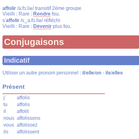
affolir
/a.fɔ.liʁ/ transitif 2ème groupe
Vieilli : Rare :
Rendre
fou.
s'
affolir
/s‿a.fɔ.liʁ/ réfléchi
Vieilli : Rare :
Devenir
plus fou.
Conjugaisons
Indicatif
Utiliser un autre pronom personnel :
il
/
elle
/
on
-
ils
/
elles
Présent
j'
affolis
tu
affolis
il
affolit
nous
affolissons
vous
affolissez
ils
affolissent