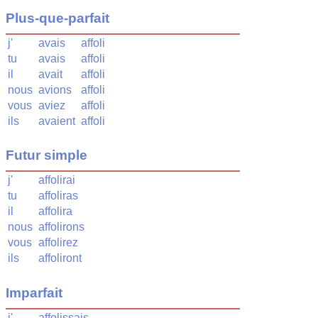
Plus-que-parfait
j'
avais
affoli
tu
avais
affoli
il
avait
affoli
nous
avions
affoli
vous
aviez
affoli
ils
avaient
affoli
Futur simple
j'
affolirai
tu
affoliras
il
affolira
nous
affolirons
vous
affolirez
ils
affoliront
Imparfait
j'
affolissais