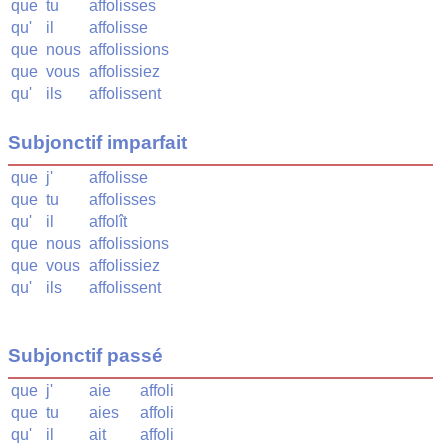
que
tu
affolisses
qu'
il
affolisse
que
nous
affolissions
que
vous
affolissiez
qu'
ils
affolissent
Subjonctif imparfait
que
j'
affolisse
que
tu
affolisses
qu'
il
affolît
que
nous
affolissions
que
vous
affolissiez
qu'
ils
affolissent
Subjonctif passé
que
j'
aie
affoli
que
tu
aies
affoli
qu'
il
ait
affoli