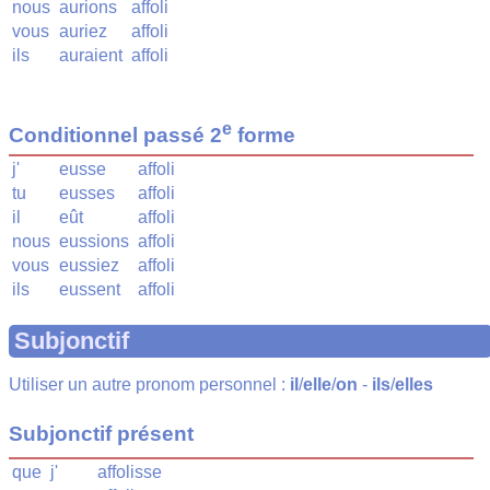
nous
aurions
affoli
vous
auriez
affoli
ils
auraient
affoli
e
Conditionnel passé 2
forme
j'
eusse
affoli
tu
eusses
affoli
il
eût
affoli
nous
eussions
affoli
vous
eussiez
affoli
ils
eussent
affoli
Subjonctif
Utiliser un autre pronom personnel :
il
/
elle
/
on
-
ils
/
elles
Subjonctif présent
que
j'
affolisse