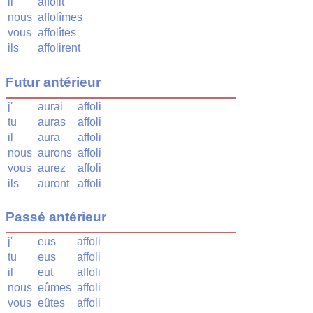
il
affolit
nous
affolîmes
vous
affolîtes
ils
affolirent
Futur antérieur
j'
aurai
affoli
tu
auras
affoli
il
aura
affoli
nous
aurons
affoli
vous
aurez
affoli
ils
auront
affoli
Passé antérieur
j'
eus
affoli
tu
eus
affoli
il
eut
affoli
nous
eûmes
affoli
vous
eûtes
affoli