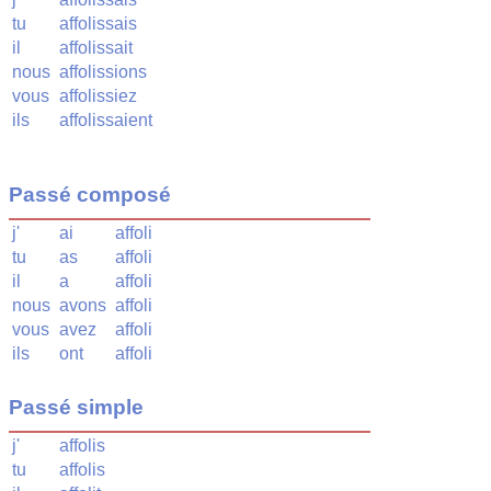
tu
affolissais
il
affolissait
nous
affolissions
vous
affolissiez
ils
affolissaient
Passé composé
j'
ai
affoli
tu
as
affoli
il
a
affoli
nous
avons
affoli
vous
avez
affoli
ils
ont
affoli
Passé simple
j'
affolis
tu
affolis