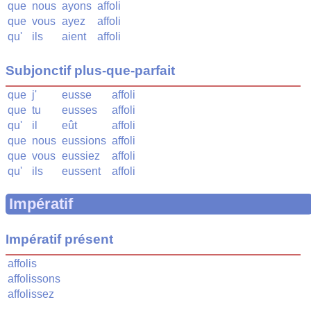
que
nous
ayons
affoli
que
vous
ayez
affoli
qu'
ils
aient
affoli
Subjonctif plus-que-parfait
que
j'
eusse
affoli
que
tu
eusses
affoli
qu'
il
eût
affoli
que
nous
eussions
affoli
que
vous
eussiez
affoli
qu'
ils
eussent
affoli
Impératif
Impératif présent
affolis
affolissons
affolissez