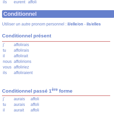
ils
eurent
affoli
Conditionnel
Utiliser un autre pronom personnel :
il
/
elle
/
on
-
ils
/
elles
Conditionnel présent
j'
affolirais
tu
affolirais
il
affolirait
nous
affolirions
vous
affoliriez
ils
affoliraient
ère
Conditionnel passé 1
forme
j'
aurais
affoli
tu
aurais
affoli
il
aurait
affoli