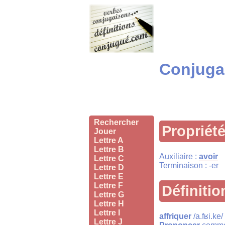
Conjugai
Rechercher
Propriét
Jouer
Lettre A
Lettre B
Auxiliaire :
avoir
Lettre C
Terminaison : -er
Lettre D
Lettre E
Lettre F
Définitio
Lettre G
Lettre H
Lettre I
affriquer
/a.fʁi.ke/
Lettre J