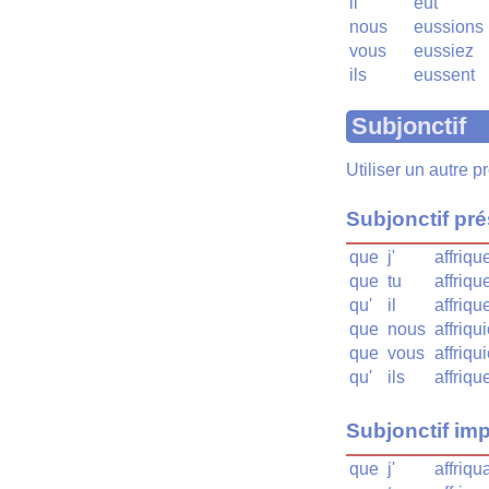
il
eût
nous
eussions
vous
eussiez
ils
eussent
Subjonctif
Utiliser un autre 
Subjonctif pr
que
j'
affriqu
que
tu
affriqu
qu'
il
affriqu
que
nous
affriqu
que
vous
affriqu
qu'
ils
affriqu
Subjonctif imp
que
j'
affriqu