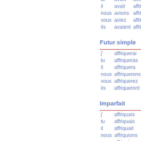
il
avait
aff
nous
avions
aff
vous
aviez
aff
ils
avaient
aff
Futur simple
j'
affriquerai
tu
affriqueras
il
affriquera
nous
affriquerons
vous
affriquerez
ils
affriqueront
Imparfait
j'
affriquais
tu
affriquais
il
affriquait
nous
affriquions