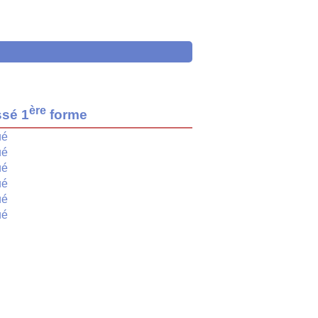
ère
ssé 1
forme
ué
ué
ué
ué
ué
ué