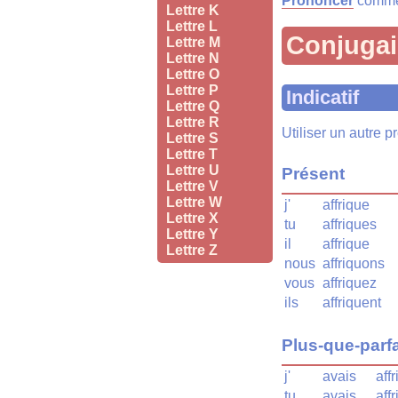
Prononcer
comme 
Lettre K
Lettre L
Conjuga
Lettre M
Lettre N
Lettre O
Lettre P
Indicatif
Lettre Q
Lettre R
Utiliser un autre 
Lettre S
Lettre T
Lettre U
Présent
Lettre V
Lettre W
j'
affrique
Lettre X
tu
affriques
Lettre Y
il
affrique
Lettre Z
nous
affriquons
vous
affriquez
ils
affriquent
Plus-que-parfa
j'
avais
aff
tu
avais
aff