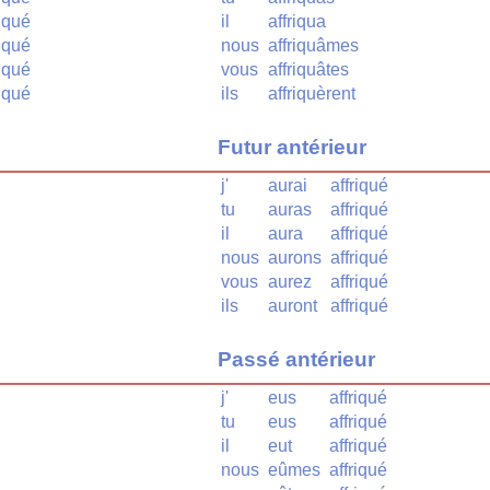
riqué
il
affriqua
riqué
nous
affriquâmes
riqué
vous
affriquâtes
riqué
ils
affriquèrent
Futur antérieur
j'
aurai
affriqué
tu
auras
affriqué
il
aura
affriqué
nous
aurons
affriqué
vous
aurez
affriqué
ils
auront
affriqué
Passé antérieur
j'
eus
affriqué
tu
eus
affriqué
il
eut
affriqué
nous
eûmes
affriqué