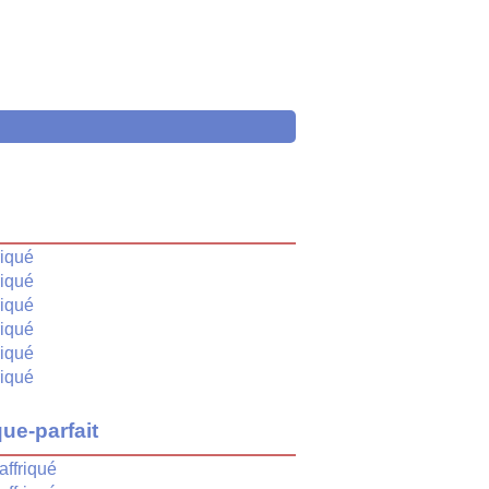
é
riqué
riqué
riqué
riqué
riqué
riqué
ue-parfait
affriqué