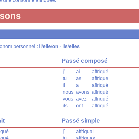
une consonne affriquée.
isons
pronom personnel :
il
/
elle
/
on
-
ils
/
elles
Passé composé
j'
ai
affriqué
tu
as
affriqué
il
a
affriqué
nous
avons
affriqué
vous
avez
affriqué
ils
ont
affriqué
it
Passé simple
riqué
j'
affriquai
riqué
tu
affriquas