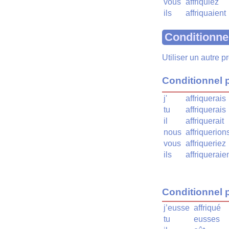
vous
affriquiez
ils
affriquaient
Conditionne
Utiliser un autre 
Conditionnel 
j'
affriquerais
tu
affriquerais
il
affriquerait
nous
affriquerion
vous
affriqueriez
ils
affriqueraie
Conditionnel 
j’eusse
affriqué
tu
eusses