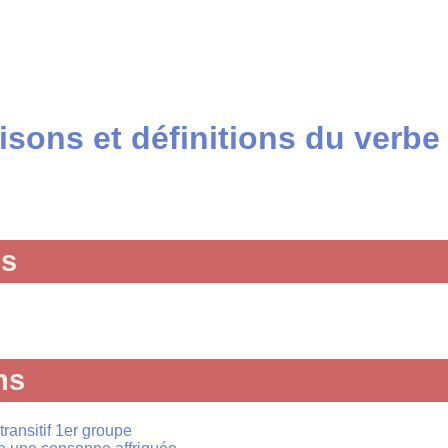
sons et définitions du verbe 
és
ns
 transitif 1er groupe