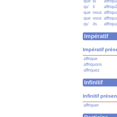
que
tu
affriq
qu'
il
affriqu
que
nous
affriqu
que
vous
affriqu
qu'
ils
affriqu
Impératif
Impératif prés
affrique
affriquons
affriquez
Infinitif
Infinitif présen
affriquer