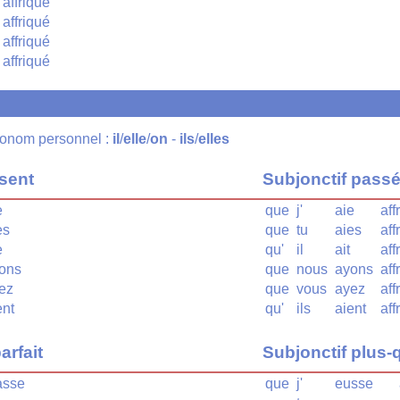
affriqué
affriqué
affriqué
affriqué
pronom personnel :
il
/
elle
/
on
-
ils
/
elles
ésent
Subjonctif pass
e
que
j'
aie
aff
es
que
tu
aies
aff
e
qu'
il
ait
aff
ions
que
nous
ayons
aff
iez
que
vous
ayez
aff
ent
qu'
ils
aient
aff
arfait
Subjonctif plus-q
asse
que
j'
eusse