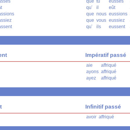
uasses
que
tu
eusses
ât
qu'
il
eût
assions
que
nous
eussions
assiez
que
vous
eussiez
assent
qu'
ils
eussent
ent
Impératif passé
aie
affriqué
ayons
affriqué
ayez
affriqué
t
Infinitif passé
avoir
affriqué