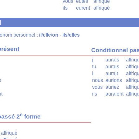
vous
eûtes
affriqué
ils
eurent
affriqué
l
pronom personnel :
il
/
elle
/
on
-
ils
/
elles
présent
Conditionnel pa
j'
aurais
affriq
tu
aurais
affriq
il
aurait
affriq
s
nous
aurions
affriq
vous
auriez
affriq
nt
ils
auraient
affriq
e
passé 2
forme
affriqué