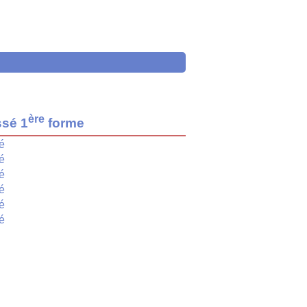
ère
ssé 1
forme
é
é
é
é
é
é