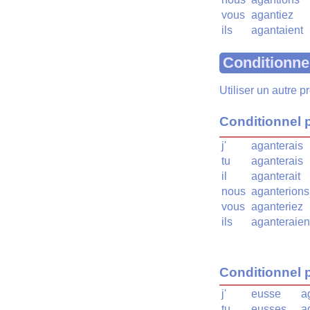
vous
agantiez
ils
agantaient
Conditionne
Utiliser un autre 
Conditionnel 
j'
aganterais
tu
aganterais
il
aganterait
nous
aganterions
vous
aganteriez
ils
aganteraien
Conditionnel 
j'
eusse
a
tu
eusses
a