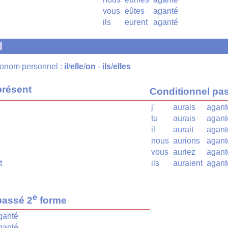
vous
eûtes
aganté
ils
eurent
aganté
l
pronom personnel :
il
/
elle
/
on
-
ils
/
elles
présent
Conditionnel pa
j'
aurais
agant
tu
aurais
agant
il
aurait
agant
nous
aurions
agant
vous
auriez
agant
t
ils
auraient
agant
e
passé 2
forme
ganté
ganté