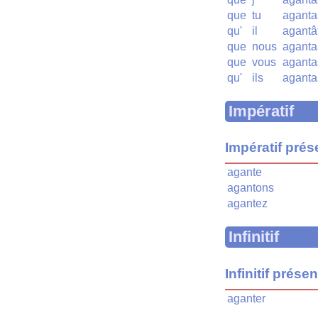
que
tu
aganta
qu'
il
agantâ
que
nous
aganta
que
vous
aganta
qu'
ils
aganta
Impératif
Impératif prés
agante
agantons
agantez
Infinitif
Infinitif présen
aganter