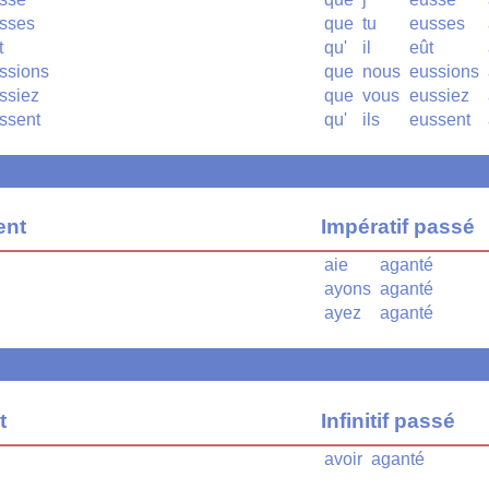
sses
que
tu
eusses
t
qu'
il
eût
ssions
que
nous
eussions
ssiez
que
vous
eussiez
ssent
qu'
ils
eussent
ent
Impératif passé
aie
aganté
ayons
aganté
ayez
aganté
t
Infinitif passé
avoir
aganté