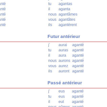
nté
tu
agantas
nté
il
aganta
nté
nous
agantâmes
nté
vous
agantâtes
nté
ils
agantèrent
Futur antérieur
j'
aurai
aganté
tu
auras
aganté
il
aura
aganté
nous
aurons
aganté
vous
aurez
aganté
ils
auront
aganté
Passé antérieur
j'
eus
aganté
tu
eus
aganté
il
eut
aganté
nous
eûmes
aganté