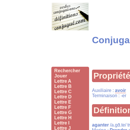
Conjugai
Rechercher
Propriét
Jouer
Lettre A
Lettre B
Auxiliaire :
avoir
Lettre C
Terminaison : -er
Lettre D
Lettre E
Lettre F
Définitio
Lettre G
Lettre H
Lettre I
aganter
/a.ɡɑ̃.te/ 
Lettre J