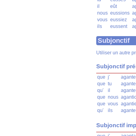
il
eût
a
nous
eussions
a
vous
eussiez
a
ils
eussent
a
Subjonctif
Utiliser un autre 
Subjonctif pr
que
j'
agante
que
tu
agante
qu'
il
agante
que
nous
aganti
que
vous
aganti
qu'
ils
agante
Subjonctif imp
que
j'
aganta