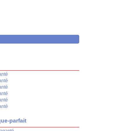
é
anté
anté
anté
anté
anté
anté
ue-parfait
aganté