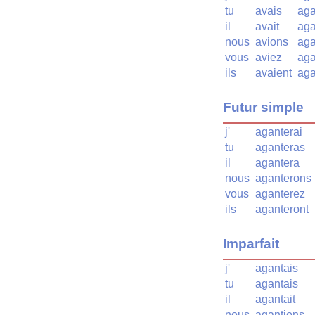
tu
avais
aga
il
avait
aga
nous
avions
aga
vous
aviez
aga
ils
avaient
aga
Futur simple
j'
aganterai
tu
aganteras
il
agantera
nous
aganterons
vous
aganterez
ils
aganteront
Imparfait
j'
agantais
tu
agantais
il
agantait
nous
agantions