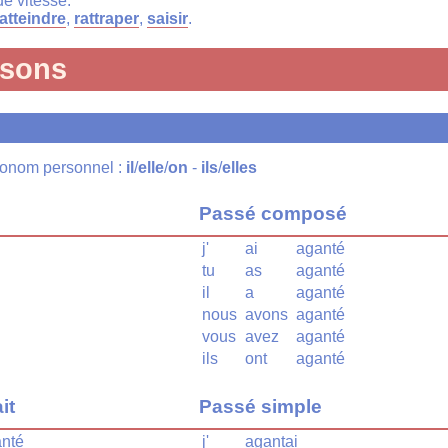
e vitesse.
atteindre
,
rattraper
,
saisir
.
isons
pronom personnel :
il
/
elle
/
on
-
ils
/
elles
Passé composé
j'
ai
aganté
tu
as
aganté
il
a
aganté
nous
avons
aganté
vous
avez
aganté
ils
ont
aganté
it
Passé simple
nté
j'
agantai