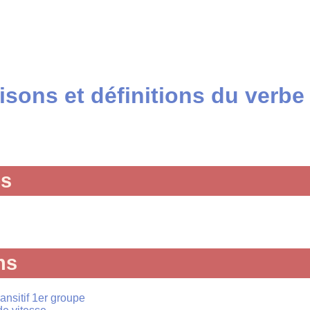
sons et définitions du verbe
és
ns
transitif 1er groupe