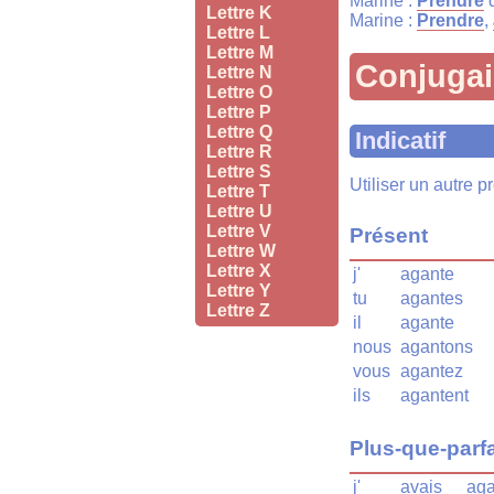
Marine :
Prendre
d
Lettre K
Marine :
Prendre
,
Lettre L
Lettre M
Conjuga
Lettre N
Lettre O
Lettre P
Lettre Q
Indicatif
Lettre R
Lettre S
Utiliser un autre 
Lettre T
Lettre U
Lettre V
Présent
Lettre W
Lettre X
j'
agante
Lettre Y
tu
agantes
Lettre Z
il
agante
nous
agantons
vous
agantez
ils
agantent
Plus-que-parfa
j'
avais
aga