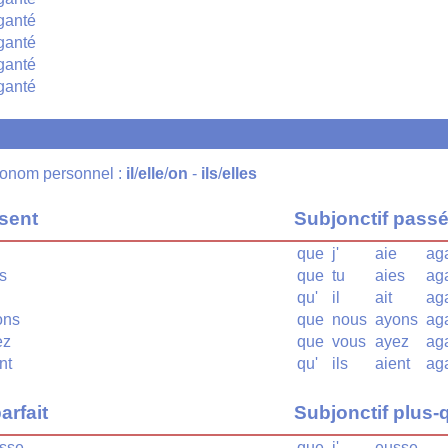
ganté
ganté
ganté
ganté
pronom personnel :
il
/
elle
/
on
-
ils
/
elles
ésent
Subjonctif pass
que
j'
aie
ag
s
que
tu
aies
ag
qu'
il
ait
ag
ons
que
nous
ayons
ag
ez
que
vous
ayez
ag
nt
qu'
ils
aient
ag
arfait
Subjonctif plus-q
sse
que
j'
eusse