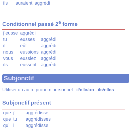
ils
auraient
aggrédi
e
Conditionnel passé 2
forme
j’eusse
aggrédi
tu
eusses
aggrédi
il
eût
aggrédi
nous
eussions
aggrédi
vous
eussiez
aggrédi
ils
eussent
aggrédi
Subjonctif
Utiliser un autre pronom personnel :
il
/
elle
/
on
-
ils
/
elles
Subjonctif présent
que
j'
aggrédisse
que
tu
aggrédisses
qu'
il
aggrédisse