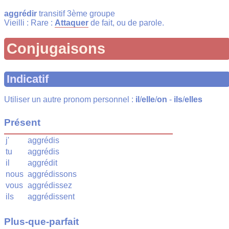
aggrédir
transitif 3ème groupe
Vieilli : Rare :
Attaquer
de fait, ou de parole.
Conjugaisons
Indicatif
Utiliser un autre pronom personnel :
il
/
elle
/
on
-
ils
/
elles
Présent
j'
aggrédis
tu
aggrédis
il
aggrédit
nous
aggrédissons
vous
aggrédissez
ils
aggrédissent
Plus-que-parfait