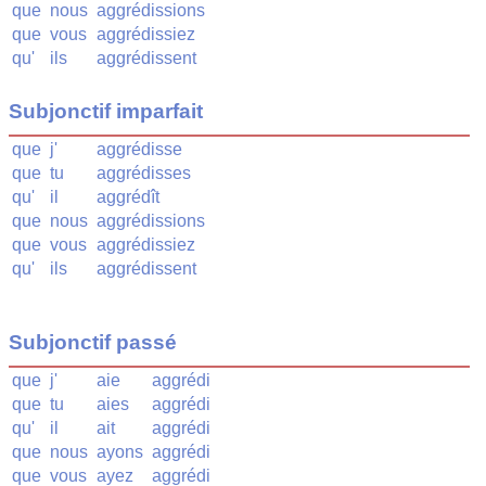
que
nous
aggrédissions
que
vous
aggrédissiez
qu'
ils
aggrédissent
Subjonctif imparfait
que
j'
aggrédisse
que
tu
aggrédisses
qu'
il
aggrédît
que
nous
aggrédissions
que
vous
aggrédissiez
qu'
ils
aggrédissent
Subjonctif passé
que
j'
aie
aggrédi
que
tu
aies
aggrédi
qu'
il
ait
aggrédi
que
nous
ayons
aggrédi
que
vous
ayez
aggrédi