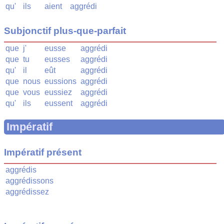
qu'
ils
aient
aggrédi
Subjonctif plus-que-parfait
que
j'
eusse
aggrédi
que
tu
eusses
aggrédi
qu'
il
eût
aggrédi
que
nous
eussions
aggrédi
que
vous
eussiez
aggrédi
qu'
ils
eussent
aggrédi
Impératif
Impératif présent
aggrédis
aggrédissons
aggrédissez