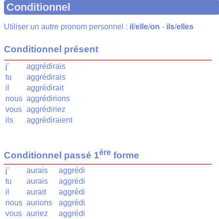
Conditionnel
Utiliser un autre pronom personnel :
il
/
elle
/
on
-
ils
/
elles
Conditionnel présent
j'
aggrédirais
tu
aggrédirais
il
aggrédirait
nous
aggrédirions
vous
aggrédiriez
ils
aggrédiraient
ère
Conditionnel passé 1
forme
j'
aurais
aggrédi
tu
aurais
aggrédi
il
aurait
aggrédi
nous
aurions
aggrédi
vous
auriez
aggrédi