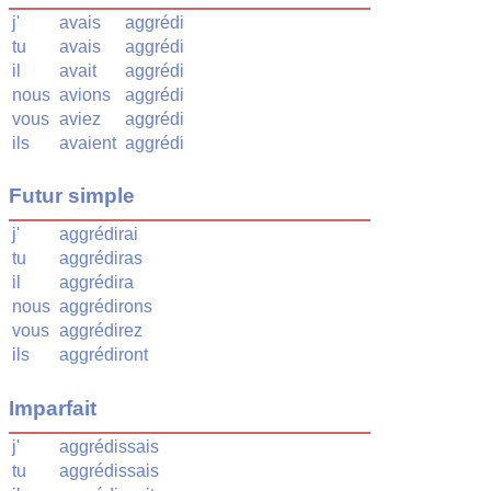
j'
avais
aggrédi
tu
avais
aggrédi
il
avait
aggrédi
nous
avions
aggrédi
vous
aviez
aggrédi
ils
avaient
aggrédi
Futur simple
j'
aggrédirai
tu
aggrédiras
il
aggrédira
nous
aggrédirons
vous
aggrédirez
ils
aggrédiront
Imparfait
j'
aggrédissais
tu
aggrédissais