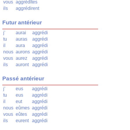
vous
aggrédîtes
ils
aggrédirent
Futur antérieur
j'
aurai
aggrédi
tu
auras
aggrédi
il
aura
aggrédi
nous
aurons
aggrédi
vous
aurez
aggrédi
ils
auront
aggrédi
Passé antérieur
j'
eus
aggrédi
tu
eus
aggrédi
il
eut
aggrédi
nous
eûmes
aggrédi
vous
eûtes
aggrédi
ils
eurent
aggrédi