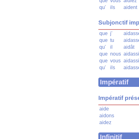
que
vous
aidiez
qu'
ils
aident
Subjonctif imp
que
j'
aidass
que
tu
aidass
qu'
il
aidât
que
nous
aidass
que
vous
aidass
qu'
ils
aidass
Impératif
Impératif prés
aide
aidons
aidez
Infinitif