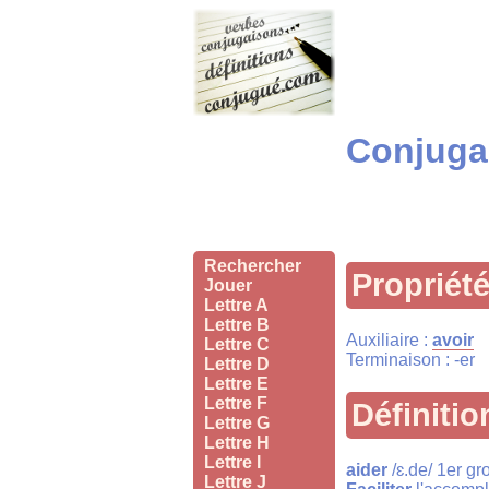
Conjugai
Rechercher
Propriét
Jouer
Lettre A
Lettre B
Auxiliaire :
avoir
Lettre C
Terminaison : -er
Lettre D
Lettre E
Lettre F
Définitio
Lettre G
Lettre H
Lettre I
aider
/ɛ.de/ 1er g
Lettre J