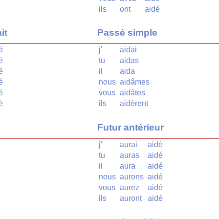
ils
ont
aidé
it
Passé simple
é
j'
aidai
é
tu
aidas
é
il
aida
é
nous
aidâmes
é
vous
aidâtes
é
ils
aidèrent
Futur antérieur
j'
aurai
aidé
tu
auras
aidé
il
aura
aidé
nous
aurons
aidé
vous
aurez
aidé
ils
auront
aidé