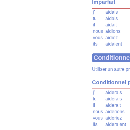
Imparfait
j'
aidais
tu
aidais
il
aidait
nous
aidions
vous
aidiez
ils
aidaient
Conditionne
Utiliser un autre 
Conditionnel 
j'
aiderais
tu
aiderais
il
aiderait
nous
aiderions
vous
aideriez
ils
aideraient