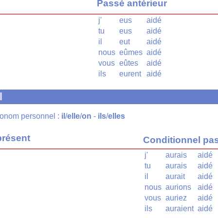
Passé antérieur
j'
eus
aidé
tu
eus
aidé
il
eut
aidé
nous
eûmes
aidé
vous
eûtes
aidé
ils
eurent
aidé
l
pronom personnel :
il
/
elle
/
on
-
ils
/
elles
présent
Conditionnel pa
j'
aurais
aidé
tu
aurais
aidé
il
aurait
aidé
nous
aurions
aidé
vous
auriez
aidé
ils
auraient
aidé