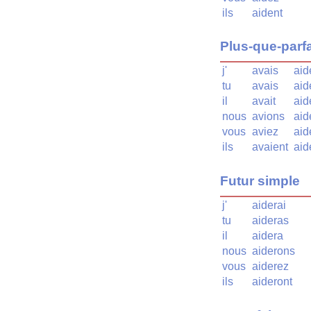
ils
aident
Plus-que-parfa
j'
avais
aid
tu
avais
aid
il
avait
aid
nous
avions
aid
vous
aviez
aid
ils
avaient
aid
Futur simple
j'
aiderai
tu
aideras
il
aidera
nous
aiderons
vous
aiderez
ils
aideront