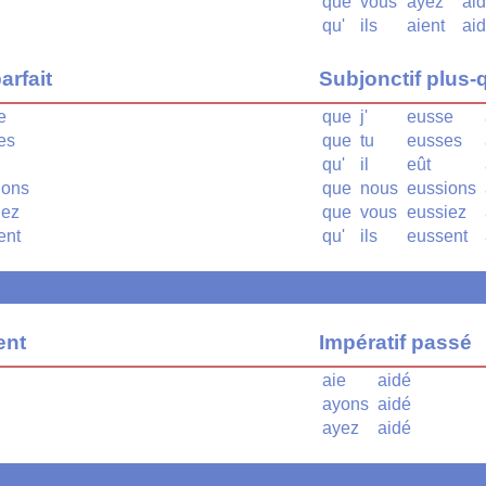
que
vous
ayez
ai
qu'
ils
aient
ai
arfait
Subjonctif plus-q
e
que
j'
eusse
es
que
tu
eusses
qu'
il
eût
ions
que
nous
eussions
iez
que
vous
eussiez
ent
qu'
ils
eussent
ent
Impératif passé
aie
aidé
ayons
aidé
ayez
aidé