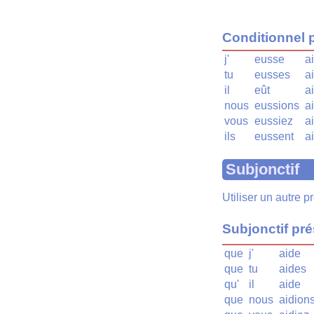
Conditionnel 
j'
eusse
a
tu
eusses
a
il
eût
a
nous
eussions
a
vous
eussiez
a
ils
eussent
a
Subjonctif
Utiliser un autre 
Subjonctif pr
que
j'
aide
que
tu
aides
qu'
il
aide
que
nous
aidion