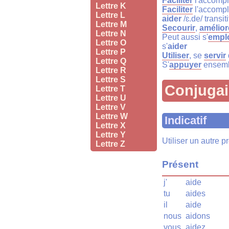
Faciliter
l'accompl
Lettre K
Faciliter
l'accompl
Lettre L
aider
/ɛ.de/ transit
Lettre M
Secourir
,
amélior
Lettre N
Peut aussi s'
empl
Lettre O
s'
aider
Lettre P
Utiliser
, se
servir
Lettre Q
S'
appuyer
ensemb
Lettre R
Lettre S
Conjuga
Lettre T
Lettre U
Lettre V
Lettre W
Indicatif
Lettre X
Lettre Y
Utiliser un autre 
Lettre Z
Présent
j'
aide
tu
aides
il
aide
nous
aidons
vous
aidez