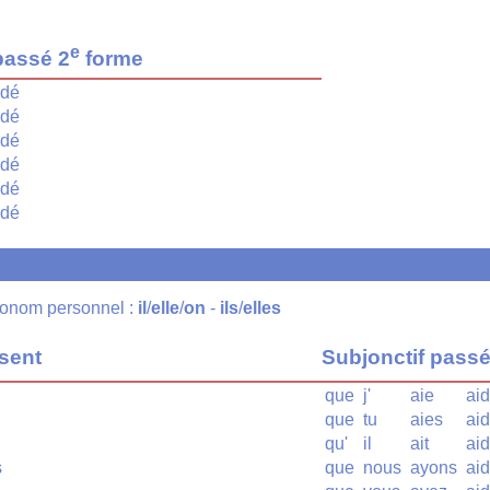
e
passé 2
forme
idé
idé
idé
idé
idé
idé
pronom personnel :
il
/
elle
/
on
-
ils
/
elles
ésent
Subjonctif pass
que
j'
aie
ai
que
tu
aies
ai
qu'
il
ait
ai
s
que
nous
ayons
ai