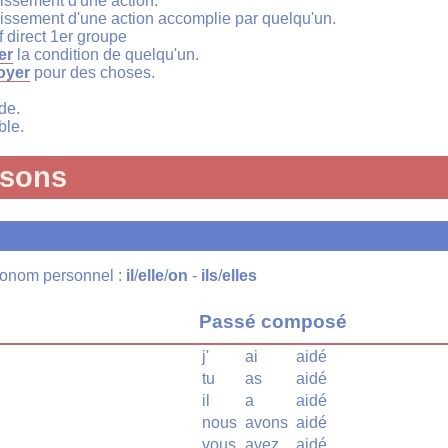
issement d'une action.
issement d'une action accomplie par quelqu'un.
if direct 1er groupe
er
la condition de quelqu'un.
oyer
pour des choses.
de.
le.
isons
pronom personnel :
il
/
elle
/
on
-
ils
/
elles
Passé composé
j'
ai
aidé
tu
as
aidé
il
a
aidé
nous
avons
aidé
vous
avez
aidé