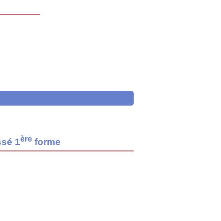
ère
ssé 1
forme