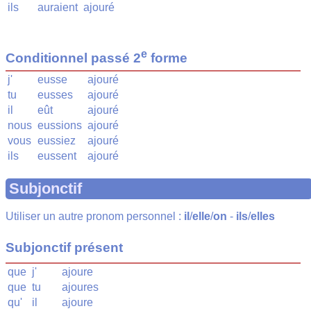
ils
auraient
ajouré
e
Conditionnel passé 2
forme
j'
eusse
ajouré
tu
eusses
ajouré
il
eût
ajouré
nous
eussions
ajouré
vous
eussiez
ajouré
ils
eussent
ajouré
Subjonctif
Utiliser un autre pronom personnel :
il
/
elle
/
on
-
ils
/
elles
Subjonctif présent
que
j'
ajoure
que
tu
ajoures
qu'
il
ajoure