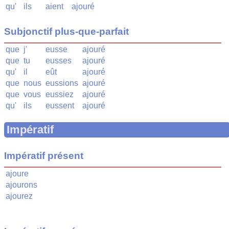
qu'
ils
aient
ajouré
Subjonctif plus-que-parfait
que
j'
eusse
ajouré
que
tu
eusses
ajouré
qu'
il
eût
ajouré
que
nous
eussions
ajouré
que
vous
eussiez
ajouré
qu'
ils
eussent
ajouré
Impératif
Impératif présent
ajoure
ajourons
ajourez