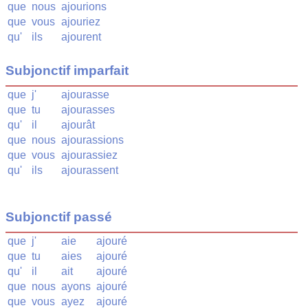
que
nous
ajourions
que
vous
ajouriez
qu'
ils
ajourent
Subjonctif imparfait
que
j'
ajourasse
que
tu
ajourasses
qu'
il
ajourât
que
nous
ajourassions
que
vous
ajourassiez
qu'
ils
ajourassent
Subjonctif passé
que
j'
aie
ajouré
que
tu
aies
ajouré
qu'
il
ait
ajouré
que
nous
ayons
ajouré
que
vous
ayez
ajouré