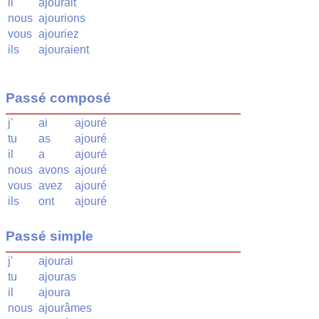
il
ajourait
nous
ajourions
vous
ajouriez
ils
ajouraient
Passé composé
j'
ai
ajouré
tu
as
ajouré
il
a
ajouré
nous
avons
ajouré
vous
avez
ajouré
ils
ont
ajouré
Passé simple
j'
ajourai
tu
ajouras
il
ajoura
nous
ajourâmes