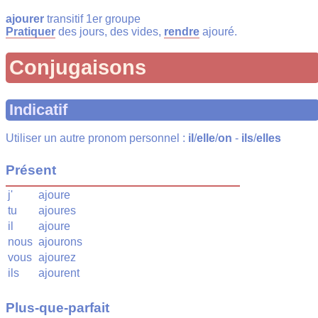
ajourer
transitif 1er groupe
Pratiquer
des jours, des vides,
rendre
ajouré.
Conjugaisons
Indicatif
Utiliser un autre pronom personnel :
il
/
elle
/
on
-
ils
/
elles
Présent
j'
ajoure
tu
ajoures
il
ajoure
nous
ajourons
vous
ajourez
ils
ajourent
Plus-que-parfait