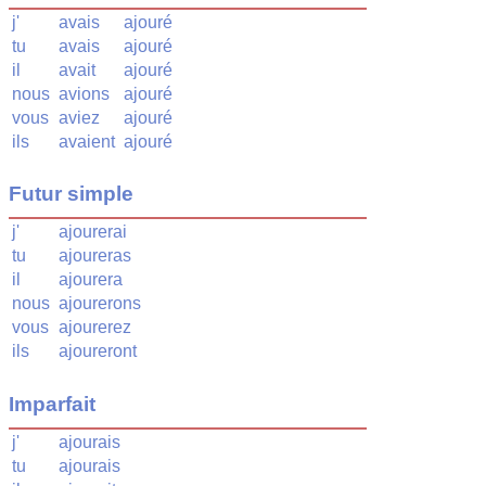
j'
avais
ajouré
tu
avais
ajouré
il
avait
ajouré
nous
avions
ajouré
vous
aviez
ajouré
ils
avaient
ajouré
Futur simple
j'
ajourerai
tu
ajoureras
il
ajourera
nous
ajourerons
vous
ajourerez
ils
ajoureront
Imparfait
j'
ajourais
tu
ajourais