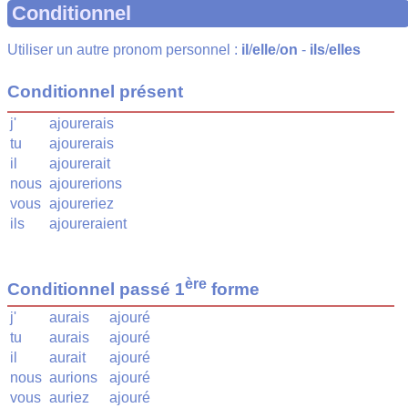
Conditionnel
Utiliser un autre pronom personnel :
il
/
elle
/
on
-
ils
/
elles
Conditionnel présent
j'
ajourerais
tu
ajourerais
il
ajourerait
nous
ajourerions
vous
ajoureriez
ils
ajoureraient
ère
Conditionnel passé 1
forme
j'
aurais
ajouré
tu
aurais
ajouré
il
aurait
ajouré
nous
aurions
ajouré
vous
auriez
ajouré