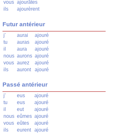
vous
ajourâtes
ils
ajourèrent
Futur antérieur
j'
aurai
ajouré
tu
auras
ajouré
il
aura
ajouré
nous
aurons
ajouré
vous
aurez
ajouré
ils
auront
ajouré
Passé antérieur
j'
eus
ajouré
tu
eus
ajouré
il
eut
ajouré
nous
eûmes
ajouré
vous
eûtes
ajouré
ils
eurent
ajouré