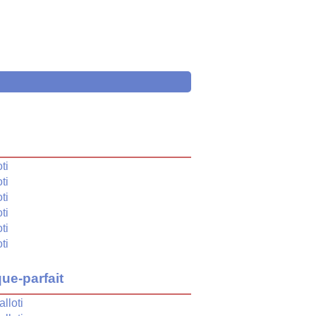
é
oti
oti
oti
oti
oti
oti
ue-parfait
alloti