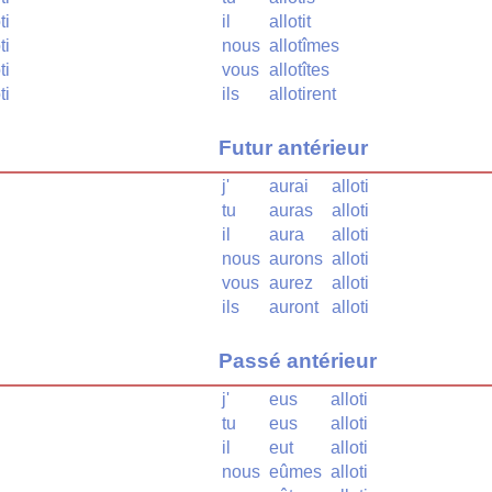
ti
il
allotit
ti
nous
allotîmes
ti
vous
allotîtes
ti
ils
allotirent
Futur antérieur
j'
aurai
alloti
tu
auras
alloti
il
aura
alloti
nous
aurons
alloti
vous
aurez
alloti
ils
auront
alloti
Passé antérieur
j'
eus
alloti
tu
eus
alloti
il
eut
alloti
nous
eûmes
alloti