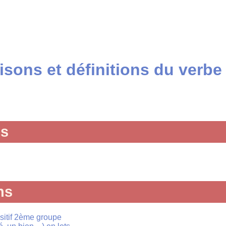
sons et définitions du verbe a
és
ns
ansitif 2ème groupe