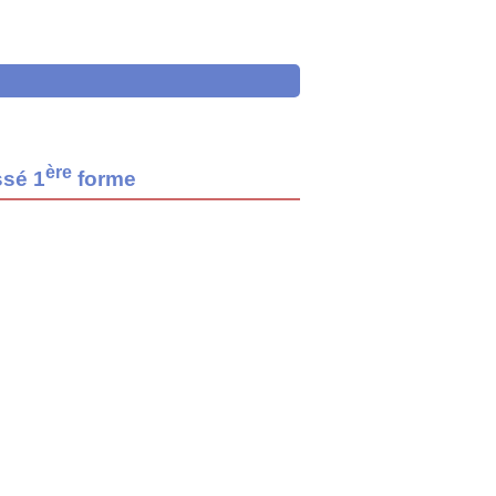
ère
ssé 1
forme