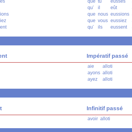
ses
que
tu
eusses
qu'
il
eût
sions
que
nous
eussions
siez
que
vous
eussiez
sent
qu'
ils
eussent
ent
Impératif passé
aie
alloti
ayons
alloti
ayez
alloti
t
Infinitif passé
avoir
alloti