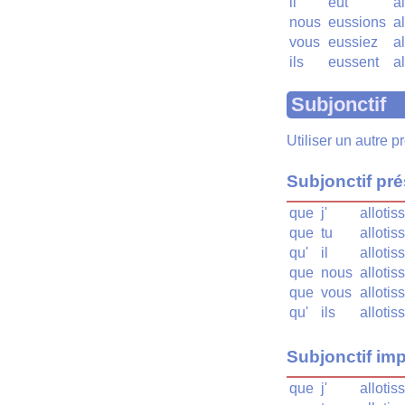
il
eût
al
nous
eussions
al
vous
eussiez
al
ils
eussent
al
Subjonctif
Utiliser un autre 
Subjonctif pr
que
j'
allotis
que
tu
allotis
qu'
il
allotis
que
nous
allotis
que
vous
allotis
qu'
ils
allotis
Subjonctif imp
que
j'
allotis