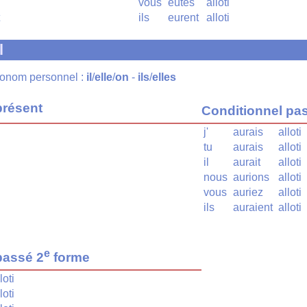
vous
eûtes
alloti
ils
eurent
alloti
l
pronom personnel :
il
/
elle
/
on
-
ils
/
elles
présent
Conditionnel pa
j'
aurais
alloti
tu
aurais
alloti
il
aurait
alloti
nous
aurions
alloti
vous
auriez
alloti
ils
auraient
alloti
e
passé 2
forme
loti
loti