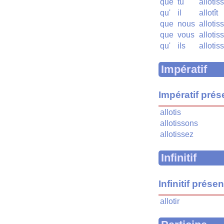
que
tu
allotis
qu'
il
allotît
que
nous
allotis
que
vous
allotis
qu'
ils
allotis
Impératif
Impératif prés
allotis
allotissons
allotissez
Infinitif
Infinitif présen
allotir