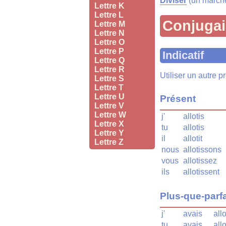
Diviser
(un marché
Lettre K
Lettre L
Conjuga
Lettre M
Lettre N
Lettre O
Lettre P
Indicatif
Lettre Q
Lettre R
Utiliser un autre 
Lettre S
Lettre T
Lettre U
Présent
Lettre V
Lettre W
j'
allotis
Lettre X
tu
allotis
Lettre Y
il
allotit
Lettre Z
nous
allotissons
vous
allotissez
ils
allotissent
Plus-que-parfa
j'
avais
allo
tu
avais
allo