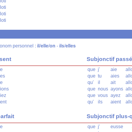
loti
loti
loti
loti
pronom personnel :
il
/
elle
/
on
-
ils
/
elles
ésent
Subjonctif pass
se
que
j'
aie
all
ses
que
tu
aies
all
se
qu'
il
ait
all
sions
que
nous
ayons
all
siez
que
vous
ayez
all
sent
qu'
ils
aient
all
arfait
Subjonctif plus-q
se
que
j'
eusse