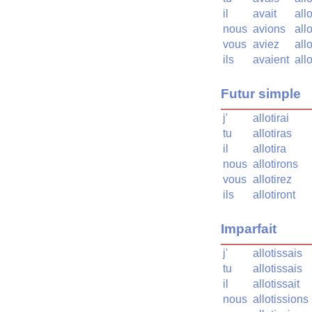
il
avait
allo
nous
avions
allo
vous
aviez
allo
ils
avaient
allo
Futur simple
j'
allotirai
tu
allotiras
il
allotira
nous
allotirons
vous
allotirez
ils
allotiront
Imparfait
j'
allotissais
tu
allotissais
il
allotissait
nous
allotissions