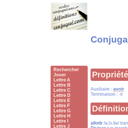
Conjugai
Rechercher
Propriét
Jouer
Lettre A
Lettre B
Auxiliaire :
avoir
Lettre C
Terminaison : -ir
Lettre D
Lettre E
Lettre F
Définitio
Lettre G
Lettre H
Lettre I
allotir
/a.lɔ.tiʁ/ tr
Lettre J