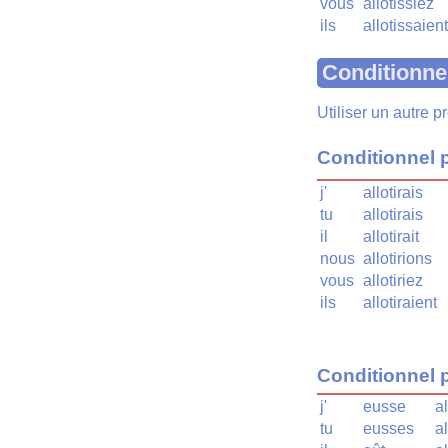
vous
allotissiez
ils
allotissaient
Conditionne
Utiliser un autre 
Conditionnel 
j'
allotirais
tu
allotirais
il
allotirait
nous
allotirions
vous
allotiriez
ils
allotiraient
Conditionnel 
j'
eusse
al
tu
eusses
al