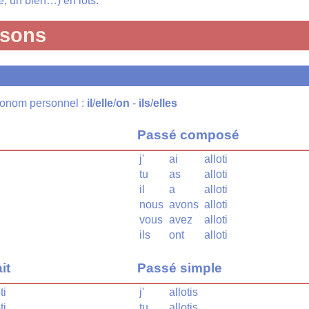
, un bien…) en lots.
isons
pronom personnel :
il
/
elle
/
on
-
ils
/
elles
Passé composé
j'
ai
alloti
tu
as
alloti
il
a
alloti
nous
avons
alloti
vous
avez
alloti
ils
ont
alloti
it
Passé simple
ti
j'
allotis
ti
tu
allotis