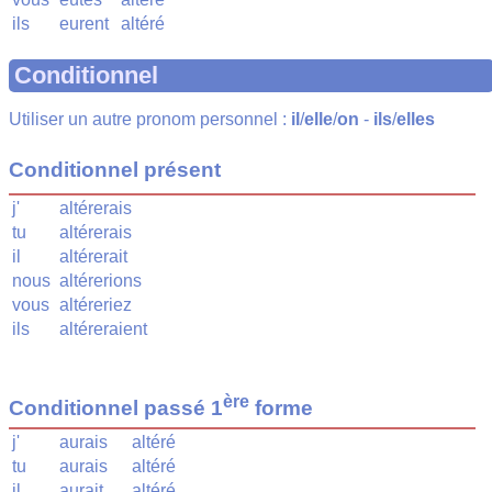
ils
eurent
altéré
Conditionnel
Utiliser un autre pronom personnel :
il
/
elle
/
on
-
ils
/
elles
Conditionnel présent
j'
altérerais
tu
altérerais
il
altérerait
nous
altérerions
vous
altéreriez
ils
altéreraient
ère
Conditionnel passé 1
forme
j'
aurais
altéré
tu
aurais
altéré
il
aurait
altéré