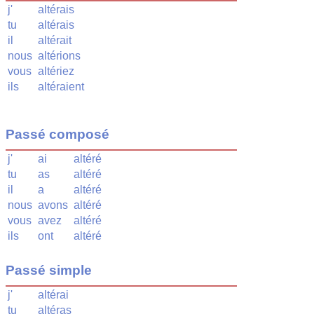
j'
altérais
tu
altérais
il
altérait
nous
altérions
vous
altériez
ils
altéraient
Passé composé
j'
ai
altéré
tu
as
altéré
il
a
altéré
nous
avons
altéré
vous
avez
altéré
ils
ont
altéré
Passé simple
j'
altérai
tu
altéras