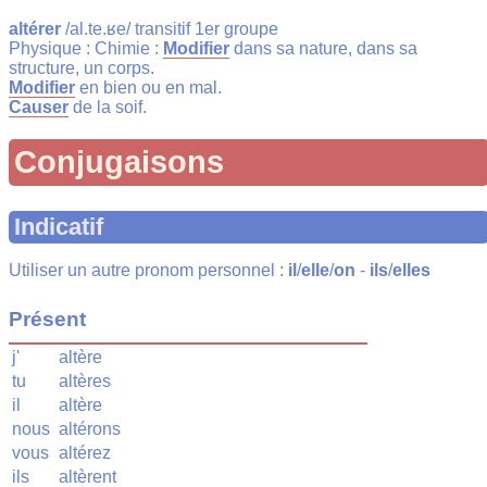
altérer
/al.te.ʁe/ transitif 1er groupe
Physique : Chimie :
Modifier
dans sa nature, dans sa
structure, un corps.
Modifier
en bien ou en mal.
Causer
de la soif.
Conjugaisons
Indicatif
Utiliser un autre pronom personnel :
il
/
elle
/
on
-
ils
/
elles
Présent
j'
altère
tu
altères
il
altère
nous
altérons
vous
altérez
ils
altèrent