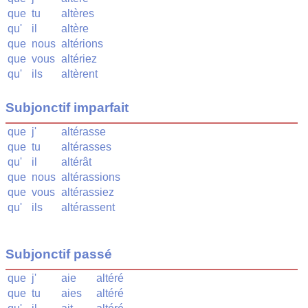
que
tu
altères
qu'
il
altère
que
nous
altérions
que
vous
altériez
qu'
ils
altèrent
Subjonctif imparfait
que
j'
altérasse
que
tu
altérasses
qu'
il
altérât
que
nous
altérassions
que
vous
altérassiez
qu'
ils
altérassent
Subjonctif passé
que
j'
aie
altéré
que
tu
aies
altéré