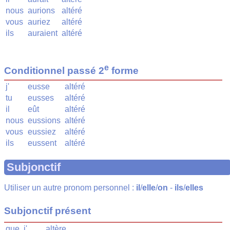
nous
aurions
altéré
vous
auriez
altéré
ils
auraient
altéré
e
Conditionnel passé 2
forme
j'
eusse
altéré
tu
eusses
altéré
il
eût
altéré
nous
eussions
altéré
vous
eussiez
altéré
ils
eussent
altéré
Subjonctif
Utiliser un autre pronom personnel :
il
/
elle
/
on
-
ils
/
elles
Subjonctif présent
que
j'
altère