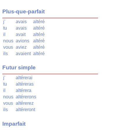
Plus-que-parfait
j'
avais
altéré
tu
avais
altéré
il
avait
altéré
nous
avions
altéré
vous
aviez
altéré
ils
avaient
altéré
Futur simple
j'
altérerai
tu
altéreras
il
altérera
nous
altérerons
vous
altérerez
ils
altéreront
Imparfait