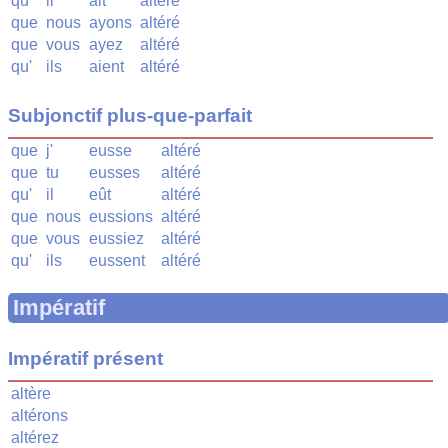
qu'
il
ait
altéré
que
nous
ayons
altéré
que
vous
ayez
altéré
qu'
ils
aient
altéré
Subjonctif plus-que-parfait
que
j'
eusse
altéré
que
tu
eusses
altéré
qu'
il
eût
altéré
que
nous
eussions
altéré
que
vous
eussiez
altéré
qu'
ils
eussent
altéré
Impératif
Impératif présent
altère
altérons
altérez