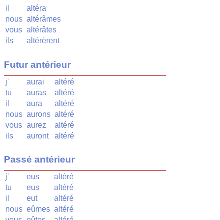
il
altéra
nous
altérâmes
vous
altérâtes
ils
altérèrent
Futur antérieur
j'
aurai
altéré
tu
auras
altéré
il
aura
altéré
nous
aurons
altéré
vous
aurez
altéré
ils
auront
altéré
Passé antérieur
j'
eus
altéré
tu
eus
altéré
il
eut
altéré
nous
eûmes
altéré
vous
eûtes
altéré