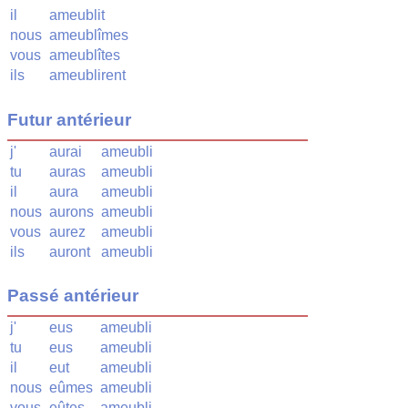
il
ameublit
nous
ameublîmes
vous
ameublîtes
ils
ameublirent
Futur antérieur
j'
aurai
ameubli
tu
auras
ameubli
il
aura
ameubli
nous
aurons
ameubli
vous
aurez
ameubli
ils
auront
ameubli
Passé antérieur
j'
eus
ameubli
tu
eus
ameubli
il
eut
ameubli
nous
eûmes
ameubli
vous
eûtes
ameubli