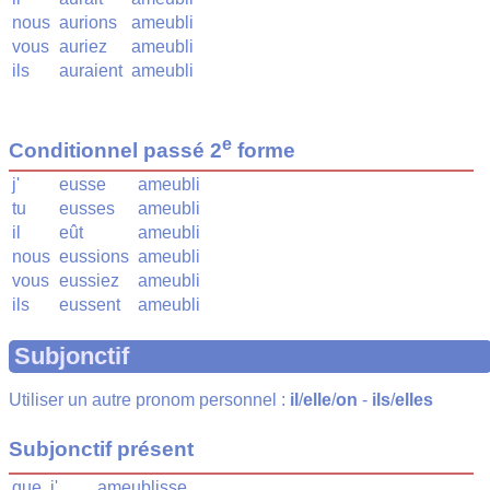
nous
aurions
ameubli
vous
auriez
ameubli
ils
auraient
ameubli
e
Conditionnel passé 2
forme
j'
eusse
ameubli
tu
eusses
ameubli
il
eût
ameubli
nous
eussions
ameubli
vous
eussiez
ameubli
ils
eussent
ameubli
Subjonctif
Utiliser un autre pronom personnel :
il
/
elle
/
on
-
ils
/
elles
Subjonctif présent
que
j'
ameublisse