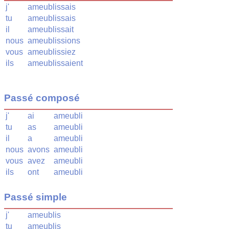
j'
ameublissais
tu
ameublissais
il
ameublissait
nous
ameublissions
vous
ameublissiez
ils
ameublissaient
Passé composé
j'
ai
ameubli
tu
as
ameubli
il
a
ameubli
nous
avons
ameubli
vous
avez
ameubli
ils
ont
ameubli
Passé simple
j'
ameublis
tu
ameublis