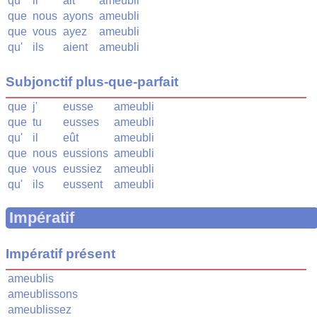
qu'
il
ait
ameubli
que
nous
ayons
ameubli
que
vous
ayez
ameubli
qu'
ils
aient
ameubli
Subjonctif plus-que-parfait
que
j'
eusse
ameubli
que
tu
eusses
ameubli
qu'
il
eût
ameubli
que
nous
eussions
ameubli
que
vous
eussiez
ameubli
qu'
ils
eussent
ameubli
Impératif
Impératif présent
ameublis
ameublissons
ameublissez