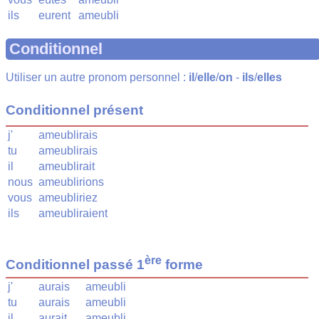
ils
eurent
ameubli
Conditionnel
Utiliser un autre pronom personnel :
il
/
elle
/
on
-
ils
/
elles
Conditionnel présent
j'
ameublirais
tu
ameublirais
il
ameublirait
nous
ameublirions
vous
ameubliriez
ils
ameubliraient
ère
Conditionnel passé 1
forme
j'
aurais
ameubli
tu
aurais
ameubli
il
aurait
ameubli