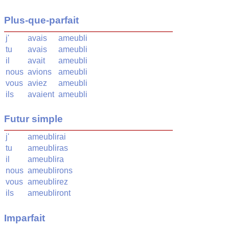
Plus-que-parfait
j'
avais
ameubli
tu
avais
ameubli
il
avait
ameubli
nous
avions
ameubli
vous
aviez
ameubli
ils
avaient
ameubli
Futur simple
j'
ameublirai
tu
ameubliras
il
ameublira
nous
ameublirons
vous
ameublirez
ils
ameubliront
Imparfait