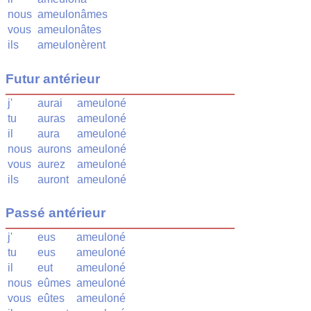
nous
ameulonâmes
vous
ameulonâtes
ils
ameulonèrent
Futur antérieur
j'
aurai
ameuloné
tu
auras
ameuloné
il
aura
ameuloné
nous
aurons
ameuloné
vous
aurez
ameuloné
ils
auront
ameuloné
Passé antérieur
j'
eus
ameuloné
tu
eus
ameuloné
il
eut
ameuloné
nous
eûmes
ameuloné
vous
eûtes
ameuloné