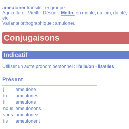
ameuloner
transitif 1er groupe
Agriculture : Vieilli : Désuet :
Mettre
en meule, du foin, du blé,
etc.
Variante orthographique : amuloner.
Conjugaisons
Indicatif
Utiliser un autre pronom personnel :
il
/
elle
/
on
-
ils
/
elles
Présent
j'
ameulone
tu
ameulones
il
ameulone
nous
ameulonons
vous
ameulonez
ils
ameulonent