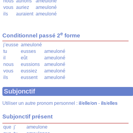
nous
aurions
ameuloné
vous
auriez
ameuloné
ils
auraient
ameuloné
e
Conditionnel passé 2
forme
j’eusse
ameuloné
tu
eusses
ameuloné
il
eût
ameuloné
nous
eussions
ameuloné
vous
eussiez
ameuloné
ils
eussent
ameuloné
Subjonctif
Utiliser un autre pronom personnel :
il
/
elle
/
on
-
ils
/
elles
Subjonctif présent
que
j'
ameulone