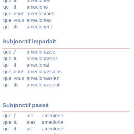
que
tu
ameulones
qu'
il
ameulone
que
nous
ameulonions
que
vous
ameuloniez
qu'
ils
ameulonent
Subjonctif imparfait
que
j'
ameulonasse
que
tu
ameulonasses
qu'
il
ameulonât
que
nous
ameulonassions
que
vous
ameulonassiez
qu'
ils
ameulonassent
Subjonctif passé
que
j'
aie
ameuloné
que
tu
aies
ameuloné
qu'
il
ait
ameuloné