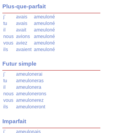
Plus-que-parfait
j'
avais
ameuloné
tu
avais
ameuloné
il
avait
ameuloné
nous
avions
ameuloné
vous
aviez
ameuloné
ils
avaient
ameuloné
Futur simple
j'
ameulonerai
tu
ameuloneras
il
ameulonera
nous
ameulonerons
vous
ameulonerez
ils
ameuloneront
Imparfait
j'
ameulonais