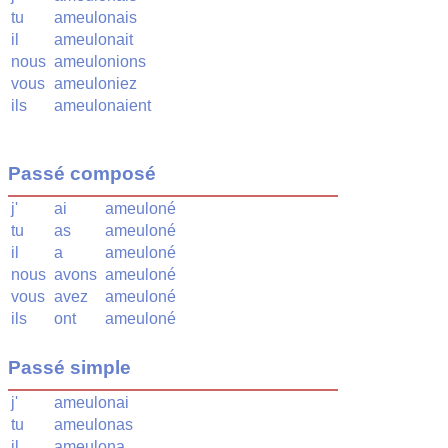
tu
ameulonais
il
ameulonait
nous
ameulonions
vous
ameuloniez
ils
ameulonaient
Passé composé
j'
ai
ameuloné
tu
as
ameuloné
il
a
ameuloné
nous
avons
ameuloné
vous
avez
ameuloné
ils
ont
ameuloné
Passé simple
j'
ameulonai
tu
ameulonas
il
ameulona