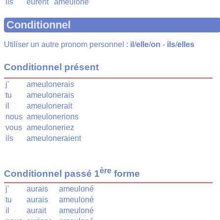
ils
eurent
ameuloné
Conditionnel
Utiliser un autre pronom personnel :
il
/
elle
/
on
-
ils
/
elles
Conditionnel présent
j'
ameulonerais
tu
ameulonerais
il
ameulonerait
nous
ameulonerions
vous
ameuloneriez
ils
ameuloneraient
ère
Conditionnel passé 1
forme
j'
aurais
ameuloné
tu
aurais
ameuloné
il
aurait
ameuloné