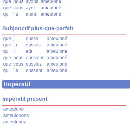
que
nous
ayons
ameuloné
que
vous
ayez
ameuloné
qu'
ils
aient
ameuloné
Subjonctif plus-que-parfait
que
j'
eusse
ameuloné
que
tu
eusses
ameuloné
qu'
il
eût
ameuloné
que
nous
eussions
ameuloné
que
vous
eussiez
ameuloné
qu'
ils
eussent
ameuloné
Impératif
Impératif présent
ameulone
ameulonons
ameulonez