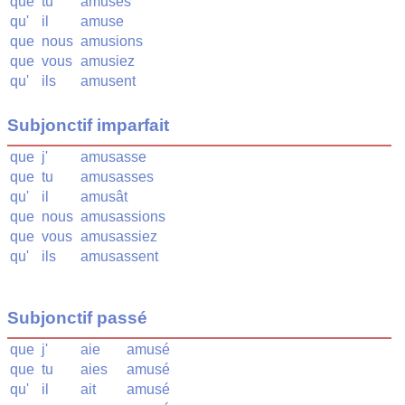
que
tu
amuses
qu'
il
amuse
que
nous
amusions
que
vous
amusiez
qu'
ils
amusent
Subjonctif imparfait
que
j'
amusasse
que
tu
amusasses
qu'
il
amusât
que
nous
amusassions
que
vous
amusassiez
qu'
ils
amusassent
Subjonctif passé
que
j'
aie
amusé
que
tu
aies
amusé
qu'
il
ait
amusé