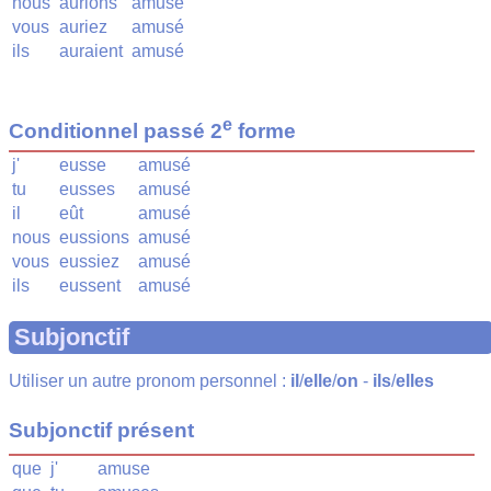
nous
aurions
amusé
vous
auriez
amusé
ils
auraient
amusé
e
Conditionnel passé 2
forme
j'
eusse
amusé
tu
eusses
amusé
il
eût
amusé
nous
eussions
amusé
vous
eussiez
amusé
ils
eussent
amusé
Subjonctif
Utiliser un autre pronom personnel :
il
/
elle
/
on
-
ils
/
elles
Subjonctif présent
que
j'
amuse