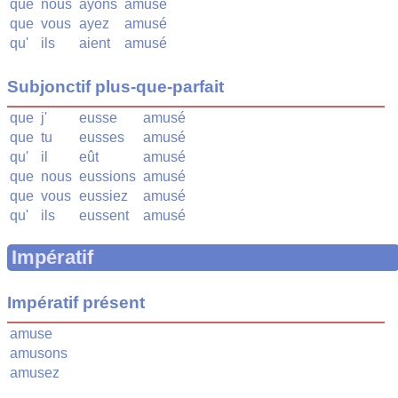
que
nous
ayons
amusé
que
vous
ayez
amusé
qu'
ils
aient
amusé
Subjonctif plus-que-parfait
que
j'
eusse
amusé
que
tu
eusses
amusé
qu'
il
eût
amusé
que
nous
eussions
amusé
que
vous
eussiez
amusé
qu'
ils
eussent
amusé
Impératif
Impératif présent
amuse
amusons
amusez