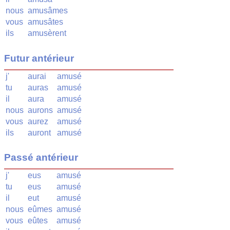
nous
amusâmes
vous
amusâtes
ils
amusèrent
Futur antérieur
j'
aurai
amusé
tu
auras
amusé
il
aura
amusé
nous
aurons
amusé
vous
aurez
amusé
ils
auront
amusé
Passé antérieur
j'
eus
amusé
tu
eus
amusé
il
eut
amusé
nous
eûmes
amusé
vous
eûtes
amusé