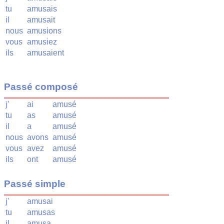
tu
amusais
il
amusait
nous
amusions
vous
amusiez
ils
amusaient
Passé composé
j'
ai
amusé
tu
as
amusé
il
a
amusé
nous
avons
amusé
vous
avez
amusé
ils
ont
amusé
Passé simple
j'
amusai
tu
amusas
il
amusa