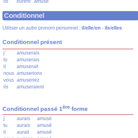
ils
eurent
amusé
Conditionnel
Utiliser un autre pronom personnel :
il
/
elle
/
on
-
ils
/
elles
Conditionnel présent
j'
amuserais
tu
amuserais
il
amuserait
nous
amuserions
vous
amuseriez
ils
amuseraient
ère
Conditionnel passé 1
forme
j'
aurais
amusé
tu
aurais
amusé
il
aurait
amusé