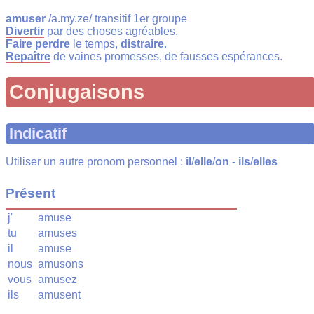
amuser
/a.my.ze/ transitif 1er groupe
Divertir
par des choses agréables.
Faire
perdre
le temps,
distraire
.
Repaître
de vaines promesses, de fausses espérances.
Conjugaisons
Indicatif
Utiliser un autre pronom personnel :
il
/
elle
/
on
-
ils
/
elles
Présent
j'
amuse
tu
amuses
il
amuse
nous
amusons
vous
amusez
ils
amusent