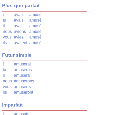
Plus-que-parfait
j'
avais
amusé
tu
avais
amusé
il
avait
amusé
nous
avions
amusé
vous
aviez
amusé
ils
avaient
amusé
Futur simple
j'
amuserai
tu
amuseras
il
amusera
nous
amuserons
vous
amuserez
ils
amuseront
Imparfait
j'
amusais