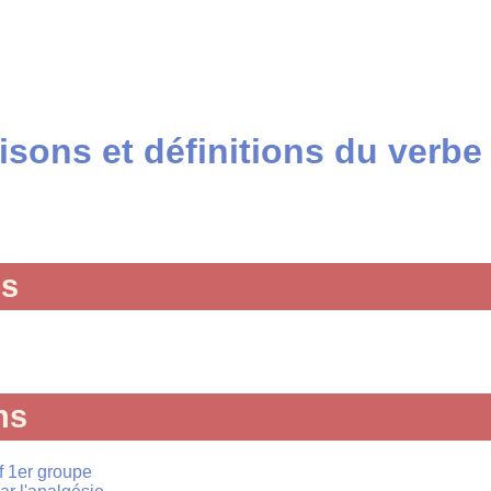
sons et définitions du verbe
és
ns
if 1er groupe