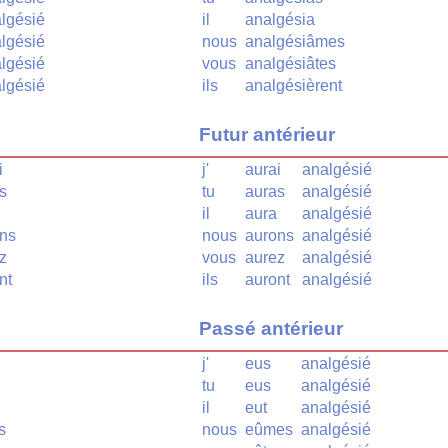
lgésié
il
analgésia
lgésié
nous
analgésiâmes
lgésié
vous
analgésiâtes
lgésié
ils
analgésièrent
Futur antérieur
i
j'
aurai
analgésié
s
tu
auras
analgésié
il
aura
analgésié
ons
nous
aurons
analgésié
z
vous
aurez
analgésié
nt
ils
auront
analgésié
Passé antérieur
j'
eus
analgésié
tu
eus
analgésié
il
eut
analgésié
s
nous
eûmes
analgésié