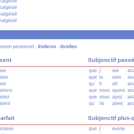
nalgésié
nalgésié
nalgésié
nalgésié
pronom personnel :
il
/
elle
/
on
-
ils
/
elles
ésent
Subjonctif pass
sie
que
j'
aie
an
sies
que
tu
aies
an
sie
qu'
il
ait
an
siions
que
nous
ayons
an
siiez
que
vous
ayez
an
sient
qu'
ils
aient
an
arfait
Subjonctif plus-q
siasse
que
j'
eusse