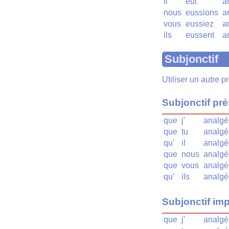
il
eût
a
nous
eussions
a
vous
eussiez
a
ils
eussent
a
Subjonctif
Utiliser un autre 
Subjonctif pr
que
j'
analgé
que
tu
analgé
qu'
il
analgé
que
nous
analgé
que
vous
analgé
qu'
ils
analgé
Subjonctif imp
que
j'
analgé