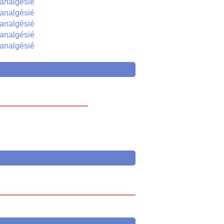
analgésié
analgésié
analgésié
analgésié
analgésié