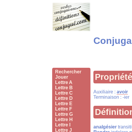
Conjugai
Rechercher
Propriét
Jouer
Lettre A
Lettre B
Auxiliaire :
avoir
Lettre C
Terminaison : -ier
Lettre D
Lettre E
Lettre F
Définitio
Lettre G
Lettre H
Lettre I
analgésier
transit
Lettre J