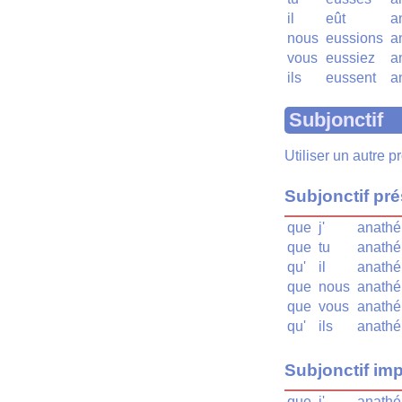
il
eût
a
nous
eussions
a
vous
eussiez
a
ils
eussent
a
Subjonctif
Utiliser un autre 
Subjonctif pr
que
j'
anathé
que
tu
anathé
qu'
il
anathé
que
nous
anathé
que
vous
anathé
qu'
ils
anathé
Subjonctif imp
que
j'
anathé