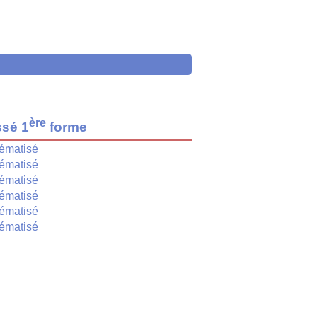
ère
ssé 1
forme
ématisé
ématisé
ématisé
ématisé
ématisé
ématisé