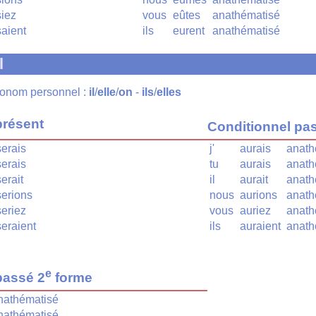
iez
vous
eûtes
anathématisé
aient
ils
eurent
anathématisé
l
pronom personnel :
il
/
elle
/
on
-
ils
/
elles
présent
Conditionnel pa
erais
j'
aurais
anath
erais
tu
aurais
anath
erait
il
aurait
anath
erions
nous
aurions
anath
eriez
vous
auriez
anath
eraient
ils
auraient
anath
e
passé 2
forme
nathématisé
nathématisé