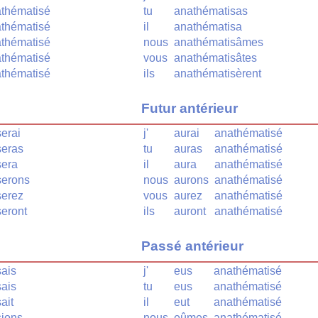
thématisé
tu
anathématisas
thématisé
il
anathématisa
thématisé
nous
anathématisâmes
thématisé
vous
anathématisâtes
thématisé
ils
anathématisèrent
Futur antérieur
erai
j'
aurai
anathématisé
seras
tu
auras
anathématisé
sera
il
aura
anathématisé
serons
nous
aurons
anathématisé
serez
vous
aurez
anathématisé
eront
ils
auront
anathématisé
Passé antérieur
ais
j'
eus
anathématisé
ais
tu
eus
anathématisé
ait
il
eut
anathématisé
sions
nous
eûmes
anathématisé