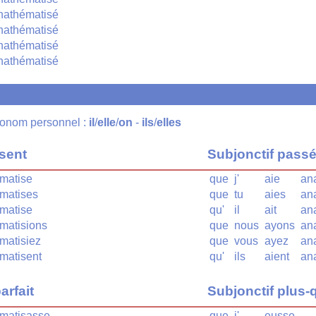
nathématisé
nathématisé
nathématisé
nathématisé
pronom personnel :
il
/
elle
/
on
-
ils
/
elles
ésent
Subjonctif pass
matise
que
j'
aie
an
matises
que
tu
aies
an
matise
qu'
il
ait
an
matisions
que
nous
ayons
an
matisiez
que
vous
ayez
an
matisent
qu'
ils
aient
an
arfait
Subjonctif plus-q
matisasse
que
j'
eusse