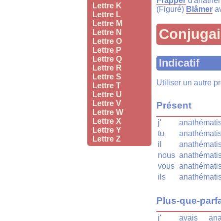
Frapper
d'anathè
Lettre K
(Figuré)
Blâmer
av
Lettre L
Lettre M
Conjuga
Lettre N
Lettre O
Lettre P
Lettre Q
Indicatif
Lettre R
Lettre S
Utiliser un autre 
Lettre T
Lettre U
Lettre V
Présent
Lettre W
Lettre X
j'
anathémati
Lettre Y
tu
anathémati
Lettre Z
il
anathémati
nous
anathémati
vous
anathémati
ils
anathémati
Plus-que-parfa
j'
avais
ana