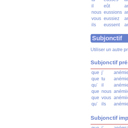
il
eût
a
nous
eussions
a
vous
eussiez
a
ils
eussent
a
Subjonctif
Utiliser un autre 
Subjonctif pr
que
j'
anémi
que
tu
anémi
qu'
il
anémi
que
nous
anémii
que
vous
anémii
qu'
ils
anémie
Subjonctif imp
que
j'
anémi