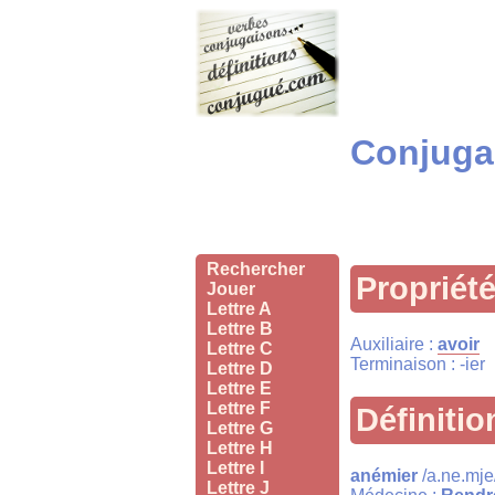
Conjugai
Rechercher
Propriét
Jouer
Lettre A
Lettre B
Auxiliaire :
avoir
Lettre C
Terminaison : -ier
Lettre D
Lettre E
Lettre F
Définitio
Lettre G
Lettre H
Lettre I
anémier
/a.ne.mje/
Lettre J