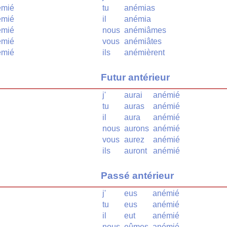
émié
tu
anémias
émié
il
anémia
émié
nous
anémiâmes
émié
vous
anémiâtes
émié
ils
anémièrent
Futur antérieur
j'
aurai
anémié
tu
auras
anémié
il
aura
anémié
nous
aurons
anémié
vous
aurez
anémié
ils
auront
anémié
Passé antérieur
j'
eus
anémié
tu
eus
anémié
il
eut
anémié
nous
eûmes
anémié