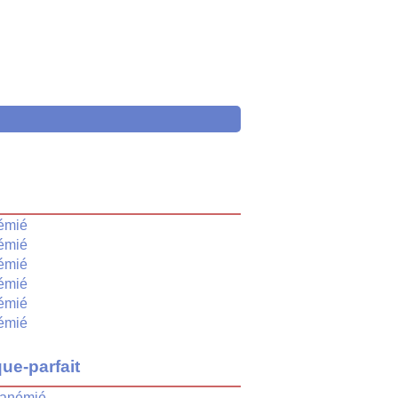
é
émié
émié
émié
émié
émié
émié
ue-parfait
anémié