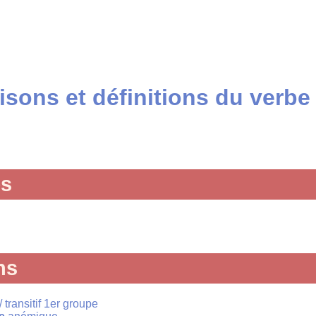
sons et définitions du verbe
és
ns
 transitif 1er groupe