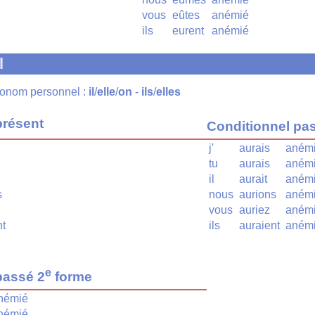
vous
eûtes
anémié
ils
eurent
anémié
l
pronom personnel :
il
/
elle
/
on
-
ils
/
elles
présent
Conditionnel pa
j'
aurais
aném
tu
aurais
aném
il
aurait
aném
s
nous
aurions
aném
vous
auriez
aném
nt
ils
auraient
aném
e
passé 2
forme
némié
némié