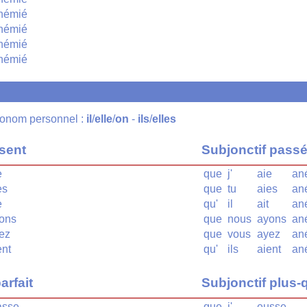
némié
némié
némié
némié
pronom personnel :
il
/
elle
/
on
-
ils
/
elles
ésent
Subjonctif pass
e
que
j'
aie
an
es
que
tu
aies
an
e
qu'
il
ait
an
ons
que
nous
ayons
an
ez
que
vous
ayez
an
nt
qu'
ils
aient
an
arfait
Subjonctif plus-q
asse
que
j'
eusse