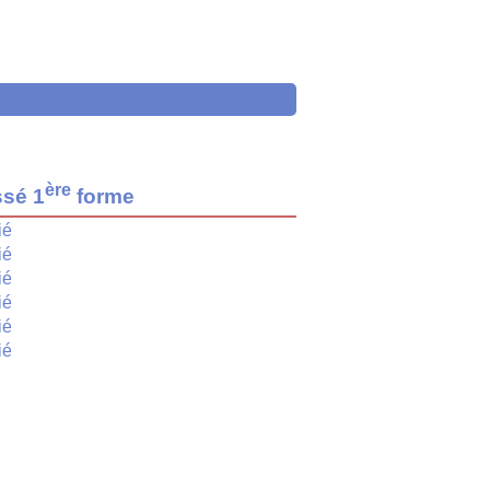
ère
ssé 1
forme
ié
ié
ié
ié
ié
ié