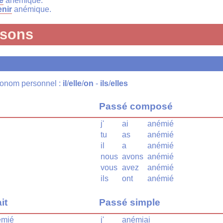
e
anémique.
nir
anémique.
isons
pronom personnel :
il
/
elle
/
on
-
ils
/
elles
Passé composé
j'
ai
anémié
tu
as
anémié
il
a
anémié
nous
avons
anémié
vous
avez
anémié
ils
ont
anémié
it
Passé simple
émié
j'
anémiai