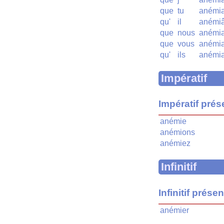
que
tu
anémi
qu'
il
anémiâ
que
nous
anémia
que
vous
anémia
qu'
ils
anémia
Impératif
Impératif prés
anémie
anémions
anémiez
Infinitif
Infinitif présen
anémier