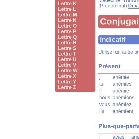
Médecine :
Rendr
Lettre K
(Pronominal)
Deve
Lettre L
Lettre M
Conjuga
Lettre N
Lettre O
Lettre P
Lettre Q
Indicatif
Lettre R
Lettre S
Utiliser un autre 
Lettre T
Lettre U
Lettre V
Présent
Lettre W
Lettre X
j'
anémie
Lettre Y
tu
anémies
Lettre Z
il
anémie
nous
anémions
vous
anémiez
ils
anémient
Plus-que-parfa
j'
avais
an