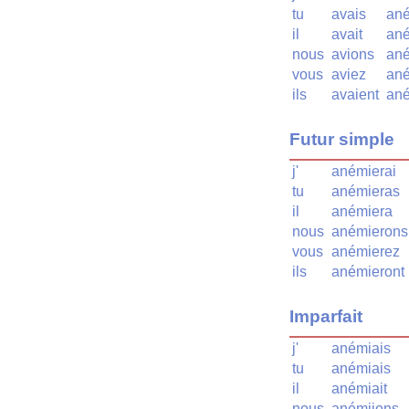
tu
avais
an
il
avait
an
nous
avions
an
vous
aviez
an
ils
avaient
an
Futur simple
j'
anémierai
tu
anémieras
il
anémiera
nous
anémierons
vous
anémierez
ils
anémieront
Imparfait
j'
anémiais
tu
anémiais
il
anémiait
nous
anémiions