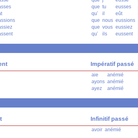
asses
que
tu
eusses
t
qu'
il
eût
ssions
que
nous
eussions
ssiez
que
vous
eussiez
ssent
qu'
ils
eussent
ent
Impératif passé
aie
anémié
ayons
anémié
ayez
anémié
t
Infinitif passé
avoir
anémié