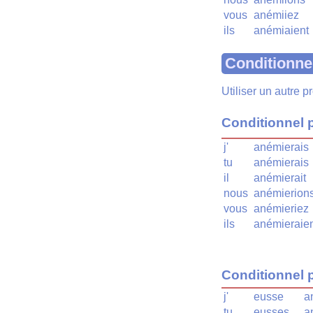
vous
anémiiez
ils
anémiaient
Conditionne
Utiliser un autre 
Conditionnel 
j'
anémierais
tu
anémierais
il
anémierait
nous
anémierion
vous
anémieriez
ils
anémieraie
Conditionnel 
j'
eusse
a
tu
eusses
a