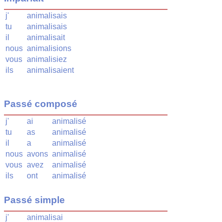
j'
animalisais
tu
animalisais
il
animalisait
nous
animalisions
vous
animalisiez
ils
animalisaient
Passé composé
j'
ai
animalisé
tu
as
animalisé
il
a
animalisé
nous
avons
animalisé
vous
avez
animalisé
ils
ont
animalisé
Passé simple
j'
animalisai