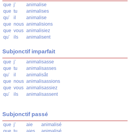
que
j'
animalise
que
tu
animalises
qu'
il
animalise
que
nous
animalisions
que
vous
animalisiez
qu'
ils
animalisent
Subjonctif imparfait
que
j'
animalisasse
que
tu
animalisasses
qu'
il
animalisât
que
nous
animalisassions
que
vous
animalisassiez
qu'
ils
animalisassent
Subjonctif passé
que
j'
aie
animalisé
que
tu
aies
animalisé