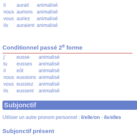
il
aurait
animalisé
nous
aurions
animalisé
vous
auriez
animalisé
ils
auraient
animalisé
e
Conditionnel passé 2
forme
j'
eusse
animalisé
tu
eusses
animalisé
il
eût
animalisé
nous
eussions
animalisé
vous
eussiez
animalisé
ils
eussent
animalisé
Subjonctif
Utiliser un autre pronom personnel :
il
/
elle
/
on
-
ils
/
elles
Subjonctif présent