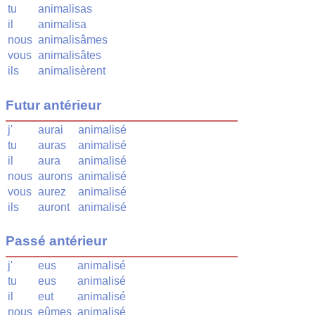
tu
animalisas
il
animalisa
nous
animalisâmes
vous
animalisâtes
ils
animalisèrent
Futur antérieur
j'
aurai
animalisé
tu
auras
animalisé
il
aura
animalisé
nous
aurons
animalisé
vous
aurez
animalisé
ils
auront
animalisé
Passé antérieur
j'
eus
animalisé
tu
eus
animalisé
il
eut
animalisé
nous
eûmes
animalisé