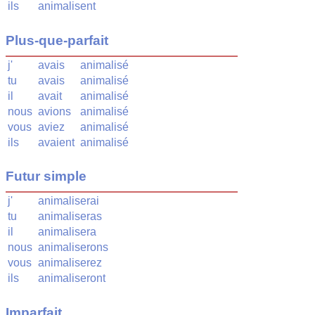
ils
animalisent
Plus-que-parfait
j'
avais
animalisé
tu
avais
animalisé
il
avait
animalisé
nous
avions
animalisé
vous
aviez
animalisé
ils
avaient
animalisé
Futur simple
j'
animaliserai
tu
animaliseras
il
animalisera
nous
animaliserons
vous
animaliserez
ils
animaliseront
Imparfait