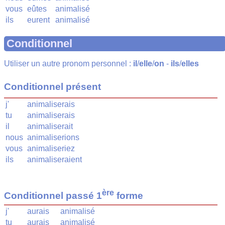
vous
eûtes
animalisé
ils
eurent
animalisé
Conditionnel
Utiliser un autre pronom personnel :
il
/
elle
/
on
-
ils
/
elles
Conditionnel présent
j'
animaliserais
tu
animaliserais
il
animaliserait
nous
animaliserions
vous
animaliseriez
ils
animaliseraient
ère
Conditionnel passé 1
forme
j'
aurais
animalisé
tu
aurais
animalisé