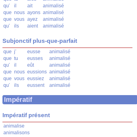
qu'
il
ait
animalisé
que
nous
ayons
animalisé
que
vous
ayez
animalisé
qu'
ils
aient
animalisé
Subjonctif plus-que-parfait
que
j'
eusse
animalisé
que
tu
eusses
animalisé
qu'
il
eût
animalisé
que
nous
eussions
animalisé
que
vous
eussiez
animalisé
qu'
ils
eussent
animalisé
Impératif
Impératif présent
animalise
animalisons