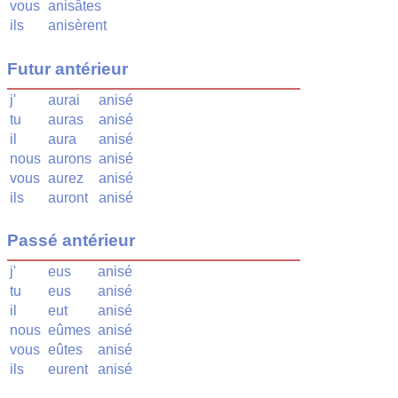
vous
anisâtes
ils
anisèrent
Futur antérieur
j'
aurai
anisé
tu
auras
anisé
il
aura
anisé
nous
aurons
anisé
vous
aurez
anisé
ils
auront
anisé
Passé antérieur
j'
eus
anisé
tu
eus
anisé
il
eut
anisé
nous
eûmes
anisé
vous
eûtes
anisé
ils
eurent
anisé