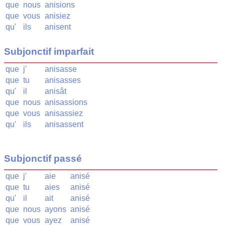
que
nous
anisions
que
vous
anisiez
qu'
ils
anisent
Subjonctif imparfait
que
j'
anisasse
que
tu
anisasses
qu'
il
anisât
que
nous
anisassions
que
vous
anisassiez
qu'
ils
anisassent
Subjonctif passé
que
j'
aie
anisé
que
tu
aies
anisé
qu'
il
ait
anisé
que
nous
ayons
anisé
que
vous
ayez
anisé