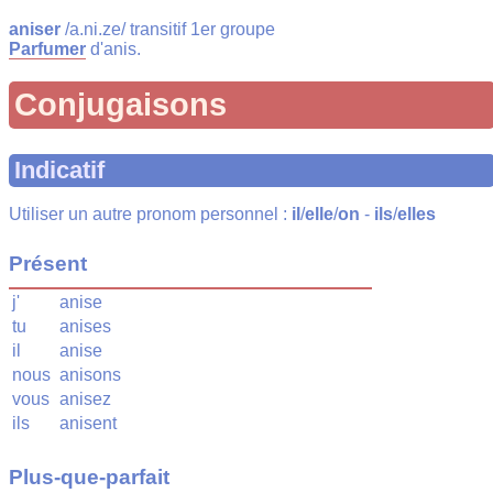
aniser
/a.ni.ze/ transitif 1er groupe
Parfumer
d'anis.
Conjugaisons
Indicatif
Utiliser un autre pronom personnel :
il
/
elle
/
on
-
ils
/
elles
Présent
j'
anise
tu
anises
il
anise
nous
anisons
vous
anisez
ils
anisent
Plus-que-parfait