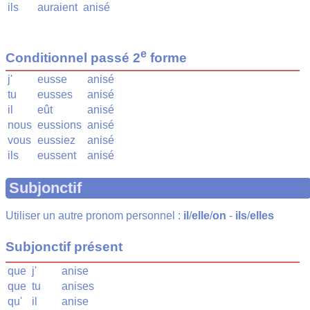
ils
auraient
anisé
e
Conditionnel passé 2
forme
j'
eusse
anisé
tu
eusses
anisé
il
eût
anisé
nous
eussions
anisé
vous
eussiez
anisé
ils
eussent
anisé
Subjonctif
Utiliser un autre pronom personnel :
il
/
elle
/
on
-
ils
/
elles
Subjonctif présent
que
j'
anise
que
tu
anises
qu'
il
anise