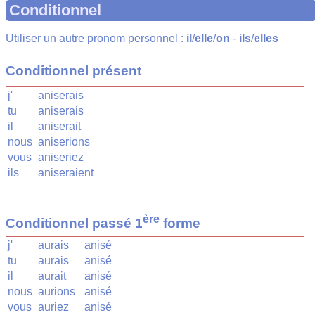
Conditionnel
Utiliser un autre pronom personnel :
il
/
elle
/
on
-
ils
/
elles
Conditionnel présent
j'
aniserais
tu
aniserais
il
aniserait
nous
aniserions
vous
aniseriez
ils
aniseraient
ère
Conditionnel passé 1
forme
j'
aurais
anisé
tu
aurais
anisé
il
aurait
anisé
nous
aurions
anisé
vous
auriez
anisé