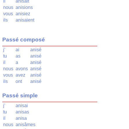
il
anisait
nous
anisions
vous
anisiez
ils
anisaient
Passé composé
j'
ai
anisé
tu
as
anisé
il
a
anisé
nous
avons
anisé
vous
avez
anisé
ils
ont
anisé
Passé simple
j'
anisai
tu
anisas
il
anisa
nous
anisâmes