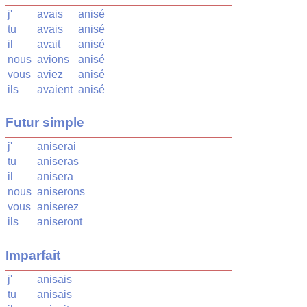
j'
avais
anisé
tu
avais
anisé
il
avait
anisé
nous
avions
anisé
vous
aviez
anisé
ils
avaient
anisé
Futur simple
j'
aniserai
tu
aniseras
il
anisera
nous
aniserons
vous
aniserez
ils
aniseront
Imparfait
j'
anisais
tu
anisais