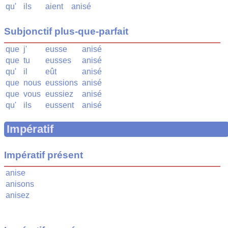
qu'
ils
aient
anisé
Subjonctif plus-que-parfait
que
j'
eusse
anisé
que
tu
eusses
anisé
qu'
il
eût
anisé
que
nous
eussions
anisé
que
vous
eussiez
anisé
qu'
ils
eussent
anisé
Impératif
Impératif présent
anise
anisons
anisez