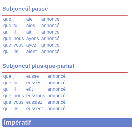
Subjonctif passé
que
j'
aie
annoncé
que
tu
aies
annoncé
qu'
il
ait
annoncé
que
nous
ayons
annoncé
que
vous
ayez
annoncé
qu'
ils
aient
annoncé
Subjonctif plus-que-parfait
que
j'
eusse
annoncé
que
tu
eusses
annoncé
qu'
il
eût
annoncé
que
nous
eussions
annoncé
que
vous
eussiez
annoncé
qu'
ils
eussent
annoncé
Impératif