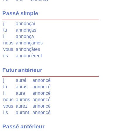
Passé simple
j'
annonçai
tu
annonças
il
annonça
nous
annonçâmes
vous
annonçâtes
ils
annoncèrent
Futur antérieur
j'
aurai
annoncé
tu
auras
annoncé
il
aura
annoncé
nous
aurons
annoncé
vous
aurez
annoncé
ils
auront
annoncé
Passé antérieur