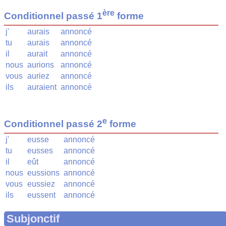
ère
Conditionnel passé 1
forme
j'
aurais
annoncé
tu
aurais
annoncé
il
aurait
annoncé
nous
aurions
annoncé
vous
auriez
annoncé
ils
auraient
annoncé
e
Conditionnel passé 2
forme
j'
eusse
annoncé
tu
eusses
annoncé
il
eût
annoncé
nous
eussions
annoncé
vous
eussiez
annoncé
ils
eussent
annoncé
Subjonctif