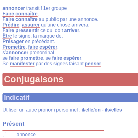
annoncer
transitif 1er groupe
Faire
connaître
.
Faire
connaître
au public par une annonce.
Prédire
,
assurer
qu'une chose arrivera.
Faire
pressentir
ce qui doit
arriver
.
Être
le signe, la marque de.
Présager
en précédant.
Promettre
,
faire
espérer
.
s'
annoncer
pronominal
se
faire
promettre
, se
faire
espérer
.
Se
manifester
par des signes faisant
penser
.
Conjugaisons
Indicatif
Utiliser un autre pronom personnel :
il
/
elle
/
on
-
ils
/
elles
Présent
j'
annonce