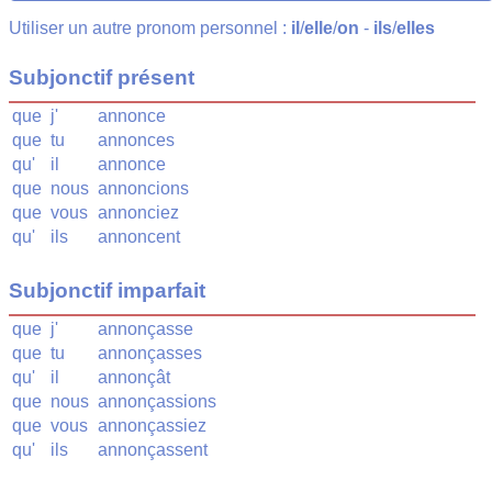
Utiliser un autre pronom personnel :
il
/
elle
/
on
-
ils
/
elles
Subjonctif présent
que
j'
annonce
que
tu
annonces
qu'
il
annonce
que
nous
annoncions
que
vous
annonciez
qu'
ils
annoncent
Subjonctif imparfait
que
j'
annonçasse
que
tu
annonçasses
qu'
il
annonçât
que
nous
annonçassions
que
vous
annonçassiez
qu'
ils
annonçassent