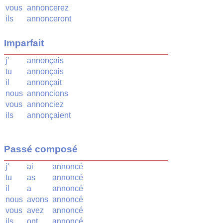
vous
annoncerez
ils
annonceront
Imparfait
j'
annonçais
tu
annonçais
il
annonçait
nous
annoncions
vous
annonciez
ils
annonçaient
Passé composé
j'
ai
annoncé
tu
as
annoncé
il
a
annoncé
nous
avons
annoncé
vous
avez
annoncé
ils
ont
annoncé