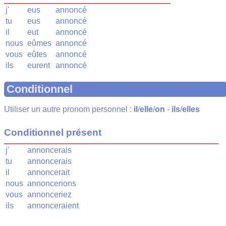
j'
eus
annoncé
tu
eus
annoncé
il
eut
annoncé
nous
eûmes
annoncé
vous
eûtes
annoncé
ils
eurent
annoncé
Conditionnel
Utiliser un autre pronom personnel :
il
/
elle
/
on
-
ils
/
elles
Conditionnel présent
j'
annoncerais
tu
annoncerais
il
annoncerait
nous
annoncerions
vous
annonceriez
ils
annonceraient