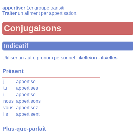
appertiser
1er groupe transitif
Traiter
un aliment par appertisation.
Conjugaisons
Indicatif
Utiliser un autre pronom personnel :
il
/
elle
/
on
-
ils
/
elles
Présent
j'
appertise
tu
appertises
il
appertise
nous
appertisons
vous
appertisez
ils
appertisent
Plus-que-parfait