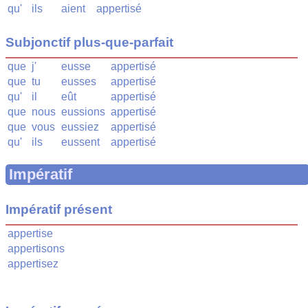
qu'
ils
aient
appertisé
Subjonctif plus-que-parfait
que
j'
eusse
appertisé
que
tu
eusses
appertisé
qu'
il
eût
appertisé
que
nous
eussions
appertisé
que
vous
eussiez
appertisé
qu'
ils
eussent
appertisé
Impératif
Impératif présent
appertise
appertisons
appertisez