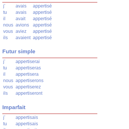
j'
avais
appertisé
tu
avais
appertisé
il
avait
appertisé
nous
avions
appertisé
vous
aviez
appertisé
ils
avaient
appertisé
Futur simple
j'
appertiserai
tu
appertiseras
il
appertisera
nous
appertiserons
vous
appertiserez
ils
appertiseront
Imparfait
j'
appertisais
tu
appertisais