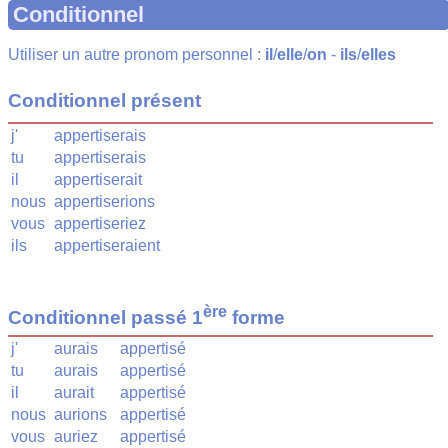
Conditionnel
Utiliser un autre pronom personnel :
il
/
elle
/
on
-
ils
/
elles
Conditionnel présent
j'
appertiserais
tu
appertiserais
il
appertiserait
nous
appertiserions
vous
appertiseriez
ils
appertiseraient
ère
Conditionnel passé 1
forme
j'
aurais
appertisé
tu
aurais
appertisé
il
aurait
appertisé
nous
aurions
appertisé
vous
auriez
appertisé