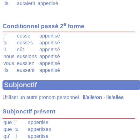
ils
auraient
appertisé
e
Conditionnel passé 2
forme
j'
eusse
appertisé
tu
eusses
appertisé
il
eût
appertisé
nous
eussions
appertisé
vous
eussiez
appertisé
ils
eussent
appertisé
Subjonctif
Utiliser un autre pronom personnel :
il
/
elle
/
on
-
ils
/
elles
Subjonctif présent
que
j'
appertise
que
tu
appertises
qu'
il
appertise