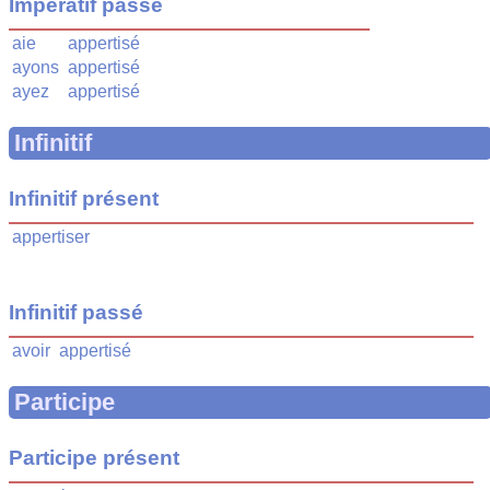
Impératif passé
aie
appertisé
ayons
appertisé
ayez
appertisé
Infinitif
Infinitif présent
appertiser
Infinitif passé
avoir
appertisé
Participe
Participe présent