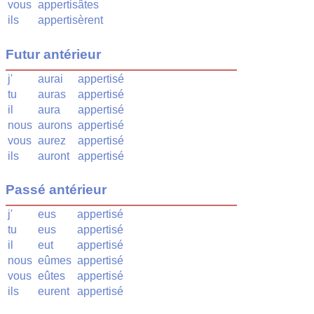
vous
appertisâtes
ils
appertisèrent
Futur antérieur
j'
aurai
appertisé
tu
auras
appertisé
il
aura
appertisé
nous
aurons
appertisé
vous
aurez
appertisé
ils
auront
appertisé
Passé antérieur
j'
eus
appertisé
tu
eus
appertisé
il
eut
appertisé
nous
eûmes
appertisé
vous
eûtes
appertisé
ils
eurent
appertisé