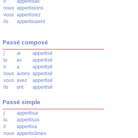
il
appertisait
nous
appertisions
vous
appertisiez
ils
appertisaient
Passé composé
j'
ai
appertisé
tu
as
appertisé
il
a
appertisé
nous
avons
appertisé
vous
avez
appertisé
ils
ont
appertisé
Passé simple
j'
appertisai
tu
appertisas
il
appertisa
nous
appertisâmes