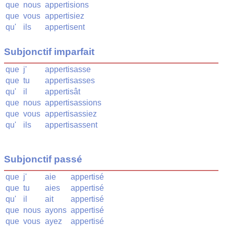
que
nous
appertisions
que
vous
appertisiez
qu'
ils
appertisent
Subjonctif imparfait
que
j'
appertisasse
que
tu
appertisasses
qu'
il
appertisât
que
nous
appertisassions
que
vous
appertisassiez
qu'
ils
appertisassent
Subjonctif passé
que
j'
aie
appertisé
que
tu
aies
appertisé
qu'
il
ait
appertisé
que
nous
ayons
appertisé
que
vous
ayez
appertisé