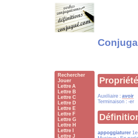
Conjugai
Rechercher
Propriét
Jouer
Lettre A
Lettre B
Auxiliaire :
avoir
Lettre C
Terminaison : -er
Lettre D
Lettre E
Lettre F
Définitio
Lettre G
Lettre H
Lettre I
appoggiaturer
1e
Lettre J