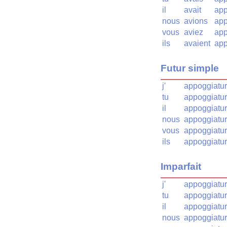
il
avait
app
nous
avions
app
vous
aviez
app
ils
avaient
app
Futur simple
j'
appoggiatur
tu
appoggiatu
il
appoggiatur
nous
appoggiatu
vous
appoggiatu
ils
appoggiatur
Imparfait
j'
appoggiatur
tu
appoggiatur
il
appoggiatur
nous
appoggiatur