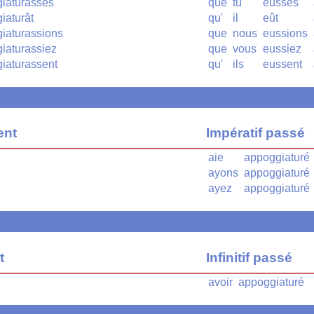
iaturasses
que
tu
eusses
iaturât
qu'
il
eût
iaturassions
que
nous
eussions
iaturassiez
que
vous
eussiez
iaturassent
qu'
ils
eussent
ent
Impératif passé
aie
appoggiaturé
ayons
appoggiaturé
ayez
appoggiaturé
t
Infinitif passé
avoir
appoggiaturé