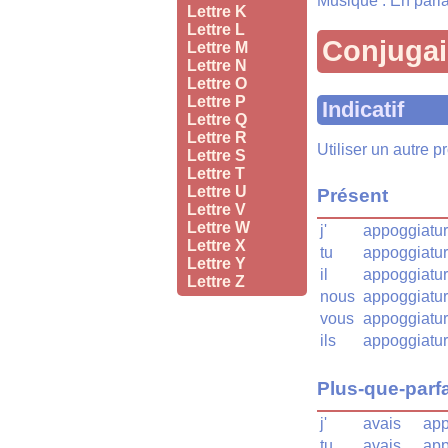
Musique : En parla
Lettre K
Lettre L
Conjuga
Lettre M
Lettre N
Lettre O
Lettre P
Indicatif
Lettre Q
Lettre R
Utiliser un autre 
Lettre S
Lettre T
Lettre U
Présent
Lettre V
Lettre W
j'
appoggiatu
Lettre X
tu
appoggiatu
Lettre Y
il
appoggiatu
Lettre Z
nous
appoggiatu
vous
appoggiatu
ils
appoggiatur
Plus-que-parfa
j'
avais
app
tu
avais
app