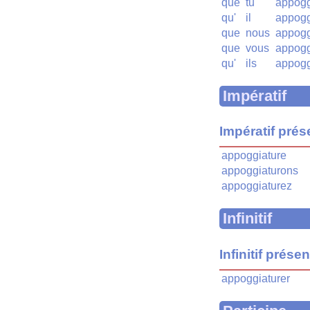
que
tu
appogg
qu'
il
appogg
que
nous
appogg
que
vous
appogg
qu'
ils
appogg
Impératif
Impératif prés
appoggiature
appoggiaturons
appoggiaturez
Infinitif
Infinitif présen
appoggiaturer