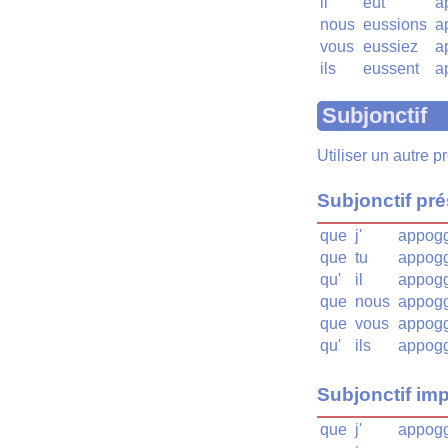
il
eût
a
nous
eussions
a
vous
eussiez
a
ils
eussent
a
Subjonctif
Utiliser un autre 
Subjonctif pr
que
j'
appogg
que
tu
appogg
qu'
il
appogg
que
nous
appogg
que
vous
appogg
qu'
ils
appogg
Subjonctif imp
que
j'
appogg