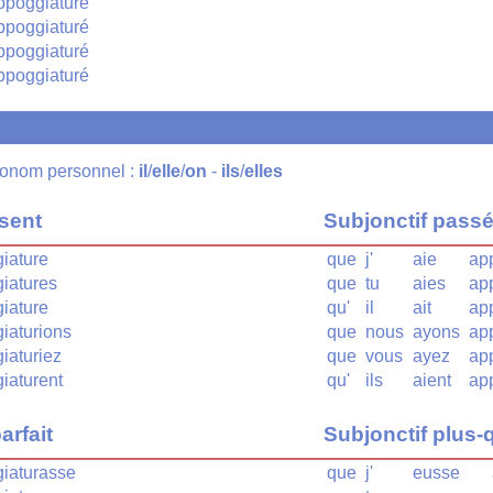
ppoggiaturé
ppoggiaturé
ppoggiaturé
ppoggiaturé
pronom personnel :
il
/
elle
/
on
-
ils
/
elles
ésent
Subjonctif pass
iature
que
j'
aie
ap
iatures
que
tu
aies
ap
iature
qu'
il
ait
ap
iaturions
que
nous
ayons
ap
iaturiez
que
vous
ayez
ap
iaturent
qu'
ils
aient
ap
arfait
Subjonctif plus-q
iaturasse
que
j'
eusse