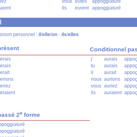
iez
vous
eûtes
appoggiaturé
aient
ils
eurent
appoggiaturé
l
pronom personnel :
il
/
elle
/
on
-
ils
/
elles
présent
Conditionnel pa
erais
j'
aurais
appog
erais
tu
aurais
appog
erait
il
aurait
appog
erions
nous
aurions
appog
eriez
vous
auriez
appog
eraient
ils
auraient
appog
e
passé 2
forme
ppoggiaturé
ppoggiaturé