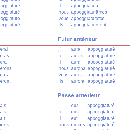
oggiaturé
il
appoggiatura
oggiaturé
nous
appoggiaturâmes
oggiaturé
vous
appoggiaturâtes
oggiaturé
ils
appoggiaturèrent
Futur antérieur
erai
j'
aurai
appoggiaturé
reras
tu
auras
appoggiaturé
era
il
aura
appoggiaturé
rerons
nous
aurons
appoggiaturé
rerez
vous
aurez
appoggiaturé
eront
ils
auront
appoggiaturé
Passé antérieur
ais
j'
eus
appoggiaturé
ais
tu
eus
appoggiaturé
ait
il
eut
appoggiaturé
ions
nous
eûmes
appoggiaturé