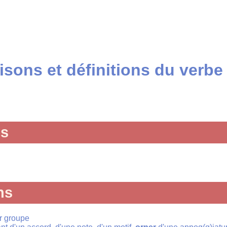
sons et définitions du verbe
és
ns
r groupe