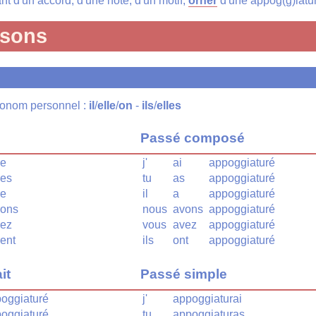
nt d'un accord, d'une note, d'un motif,
orner
d'une appog(g)iatu
isons
pronom personnel :
il
/
elle
/
on
-
ils
/
elles
Passé composé
re
j'
ai
appoggiaturé
res
tu
as
appoggiaturé
re
il
a
appoggiaturé
rons
nous
avons
appoggiaturé
rez
vous
avez
appoggiaturé
ent
ils
ont
appoggiaturé
it
Passé simple
oggiaturé
j'
appoggiaturai
oggiaturé
tu
appoggiaturas