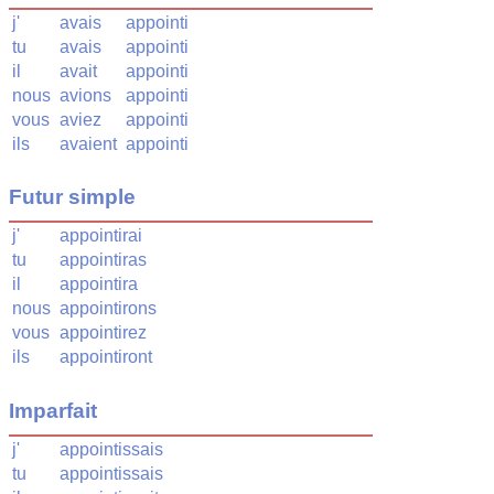
j'
avais
appointi
tu
avais
appointi
il
avait
appointi
nous
avions
appointi
vous
aviez
appointi
ils
avaient
appointi
Futur simple
j'
appointirai
tu
appointiras
il
appointira
nous
appointirons
vous
appointirez
ils
appointiront
Imparfait
j'
appointissais
tu
appointissais