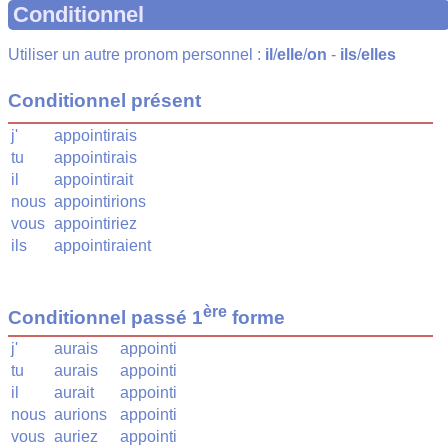
Conditionnel
Utiliser un autre pronom personnel :
il
/
elle
/
on
-
ils
/
elles
Conditionnel présent
j'
appointirais
tu
appointirais
il
appointirait
nous
appointirions
vous
appointiriez
ils
appointiraient
ère
Conditionnel passé 1
forme
j'
aurais
appointi
tu
aurais
appointi
il
aurait
appointi
nous
aurions
appointi
vous
auriez
appointi