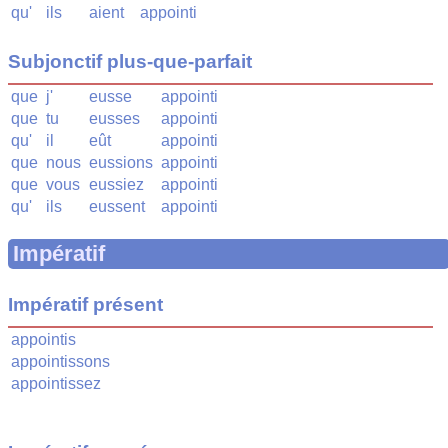
qu'
ils
aient
appointi
Subjonctif plus-que-parfait
que
j'
eusse
appointi
que
tu
eusses
appointi
qu'
il
eût
appointi
que
nous
eussions
appointi
que
vous
eussiez
appointi
qu'
ils
eussent
appointi
Impératif
Impératif présent
appointis
appointissons
appointissez