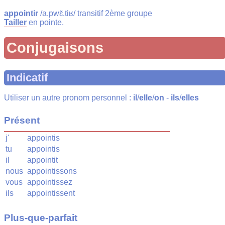
appointir
/a.pwɛ̃.tiʁ/ transitif 2ème groupe
Tailler
en pointe.
Conjugaisons
Indicatif
Utiliser un autre pronom personnel :
il
/
elle
/
on
-
ils
/
elles
Présent
j'
appointis
tu
appointis
il
appointit
nous
appointissons
vous
appointissez
ils
appointissent
Plus-que-parfait