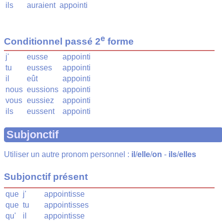
ils
auraient
appointi
e
Conditionnel passé 2
forme
j'
eusse
appointi
tu
eusses
appointi
il
eût
appointi
nous
eussions
appointi
vous
eussiez
appointi
ils
eussent
appointi
Subjonctif
Utiliser un autre pronom personnel :
il
/
elle
/
on
-
ils
/
elles
Subjonctif présent
que
j'
appointisse
que
tu
appointisses
qu'
il
appointisse