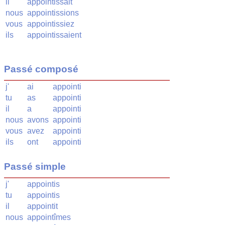
il
appointissait
nous
appointissions
vous
appointissiez
ils
appointissaient
Passé composé
j'
ai
appointi
tu
as
appointi
il
a
appointi
nous
avons
appointi
vous
avez
appointi
ils
ont
appointi
Passé simple
j'
appointis
tu
appointis
il
appointit
nous
appointîmes