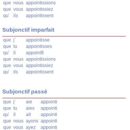
que
nous
appointissions
que
vous
appointissiez
qu'
ils
appointissent
Subjonctif imparfait
que
j'
appointisse
que
tu
appointisses
qu'
il
appointît
que
nous
appointissions
que
vous
appointissiez
qu'
ils
appointissent
Subjonctif passé
que
j'
aie
appointi
que
tu
aies
appointi
qu'
il
ait
appointi
que
nous
ayons
appointi
que
vous
ayez
appointi