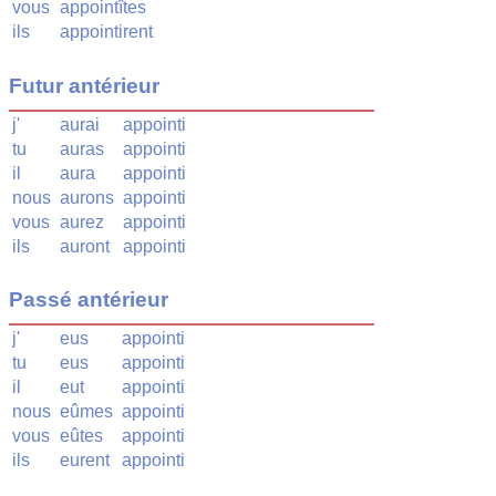
vous
appointîtes
ils
appointirent
Futur antérieur
j'
aurai
appointi
tu
auras
appointi
il
aura
appointi
nous
aurons
appointi
vous
aurez
appointi
ils
auront
appointi
Passé antérieur
j'
eus
appointi
tu
eus
appointi
il
eut
appointi
nous
eûmes
appointi
vous
eûtes
appointi
ils
eurent
appointi