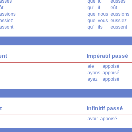
asses
que
tu
eusses
ât
qu'
il
eût
assions
que
nous
eussions
assiez
que
vous
eussiez
assent
qu'
ils
eussent
ent
Impératif passé
aie
appoisé
ayons
appoisé
ayez
appoisé
t
Infinitif passé
avoir
appoisé