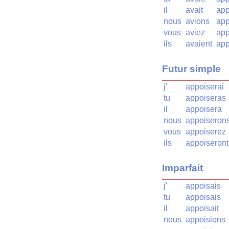
il
avait
app
nous
avions
app
vous
aviez
app
ils
avaient
app
Futur simple
j'
appoiserai
tu
appoiseras
il
appoisera
nous
appoiseron
vous
appoiserez
ils
appoiseront
Imparfait
j'
appoisais
tu
appoisais
il
appoisait
nous
appoisions