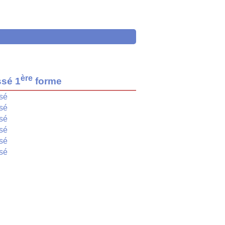
ère
ssé 1
forme
sé
sé
sé
sé
sé
sé