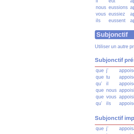
il
eût
a
nous
eussions
a
vous
eussiez
a
ils
eussent
a
Subjonctif
Utiliser un autre 
Subjonctif pr
que
j'
appois
que
tu
appois
qu'
il
appois
que
nous
appois
que
vous
appois
qu'
ils
appois
Subjonctif imp
que
j'
appois