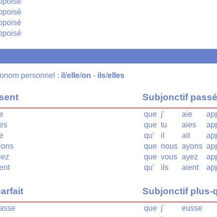
ppoisé
ppoisé
ppoisé
ppoisé
pronom personnel :
il
/
elle
/
on
-
ils
/
elles
ésent
Subjonctif pass
e
que
j'
aie
ap
es
que
tu
aies
ap
e
qu'
il
ait
ap
ions
que
nous
ayons
ap
iez
que
vous
ayez
ap
ent
qu'
ils
aient
ap
arfait
Subjonctif plus-q
asse
que
j'
eusse