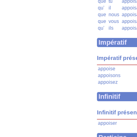
que
tu
appois
qu'
il
appois
que
nous
appois
que
vous
appois
qu'
ils
appois
Impératif
Impératif prés
appoise
appoisons
appoisez
Infinitif
Infinitif présen
appoiser