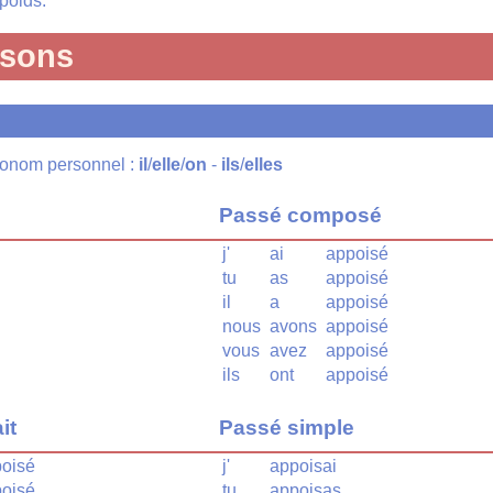
poids.
isons
pronom personnel :
il
/
elle
/
on
-
ils
/
elles
Passé composé
j'
ai
appoisé
tu
as
appoisé
il
a
appoisé
nous
avons
appoisé
vous
avez
appoisé
ils
ont
appoisé
it
Passé simple
oisé
j'
appoisai
oisé
tu
appoisas