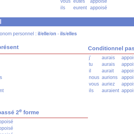
vous
eûtes
appoisé
ils
eurent
appoisé
l
pronom personnel :
il
/
elle
/
on
-
ils
/
elles
présent
Conditionnel pa
j'
aurais
appoi
tu
aurais
appoi
il
aurait
appoi
s
nous
aurions
appoi
vous
auriez
appoi
nt
ils
auraient
appoi
e
passé 2
forme
ppoisé
ppoisé