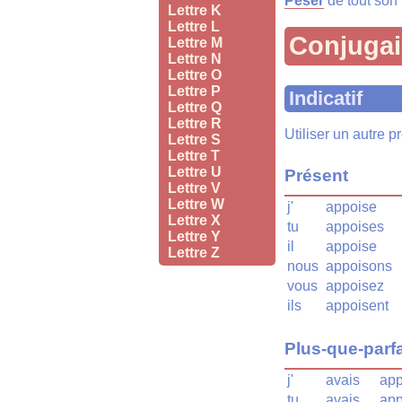
Peser
de tout son 
Lettre K
Lettre L
Conjuga
Lettre M
Lettre N
Lettre O
Lettre P
Indicatif
Lettre Q
Lettre R
Utiliser un autre 
Lettre S
Lettre T
Lettre U
Présent
Lettre V
Lettre W
j'
appoise
Lettre X
tu
appoises
Lettre Y
il
appoise
Lettre Z
nous
appoisons
vous
appoisez
ils
appoisent
Plus-que-parfa
j'
avais
app
tu
avais
app