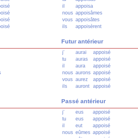
oisé
il
appoisa
oisé
nous
appoisâmes
oisé
vous
appoisâtes
oisé
ils
appoisèrent
Futur antérieur
j'
aurai
appoisé
tu
auras
appoisé
il
aura
appoisé
s
nous
aurons
appoisé
vous
aurez
appoisé
ils
auront
appoisé
Passé antérieur
j'
eus
appoisé
tu
eus
appoisé
il
eut
appoisé
nous
eûmes
appoisé