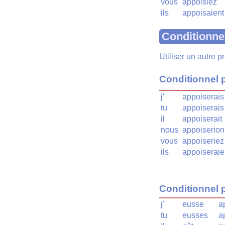
vous
appoisiez
ils
appoisaient
Conditionne
Utiliser un autre 
Conditionnel 
j'
appoiserais
tu
appoiserais
il
appoiserait
nous
appoiserion
vous
appoiseriez
ils
appoiseraie
Conditionnel 
j'
eusse
a
tu
eusses
a