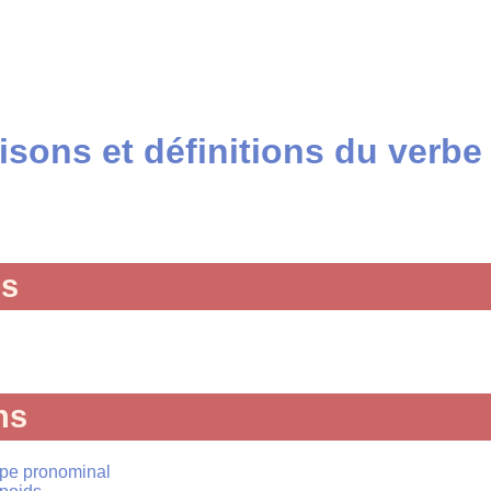
sons et définitions du verbe
és
ns
pe pronominal