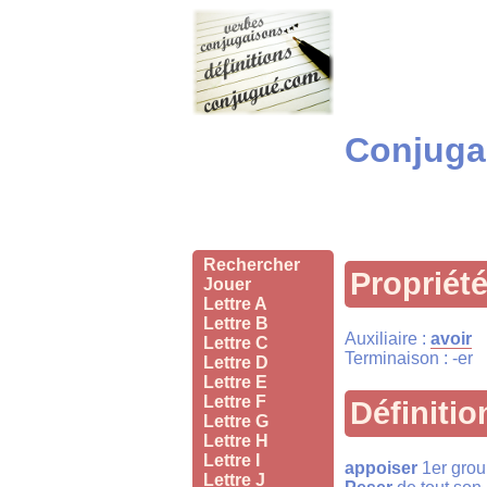
Conjugai
Rechercher
Propriét
Jouer
Lettre A
Lettre B
Auxiliaire :
avoir
Lettre C
Terminaison : -er
Lettre D
Lettre E
Lettre F
Définitio
Lettre G
Lettre H
Lettre I
appoiser
1er grou
Lettre J