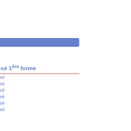
ère
ssé 1
forme
isé
isé
isé
isé
isé
isé