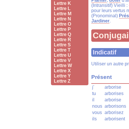
Planter
,
doter
d'ar
Lettre K
(Intransitif) Vieill
Lettre L
pour leurs vertus 
Lettre M
(Pronominal)
Prés
Lettre N
Jardiner
.
Lettre O
Lettre P
Conjuga
Lettre Q
Lettre R
Lettre S
Lettre T
Indicatif
Lettre U
Lettre V
Utiliser un autre 
Lettre W
Lettre X
Lettre Y
Présent
Lettre Z
j'
arborise
tu
arborises
il
arborise
nous
arborisons
vous
arborisez
ils
arborisent