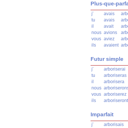
Plus-que-parfa
j'
avais
arb
tu
avais
arb
il
avait
arb
nous
avions
arb
vous
aviez
arb
ils
avaient
arb
Futur simple
j'
arboriserai
tu
arboriseras
il
arborisera
nous
arboriseron
vous
arboriserez
ils
arboriseront
Imparfait
j'
arborisais