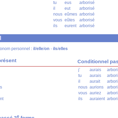
tu
eus
arborisé
il
eut
arborisé
nous
eûmes
arborisé
vous
eûtes
arborisé
ils
eurent
arborisé
l
pronom personnel :
il
/
elle
/
on
-
ils
/
elles
présent
Conditionnel pa
j'
aurais
arbor
tu
aurais
arbor
il
aurait
arbor
ns
nous
aurions
arbor
vous
auriez
arbor
nt
ils
auraient
arbor
e
passé 2
forme