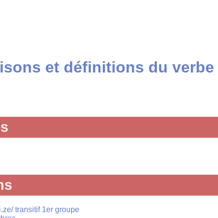
sons et définitions du verbe 
és
ns
.ze/ transitif 1er groupe