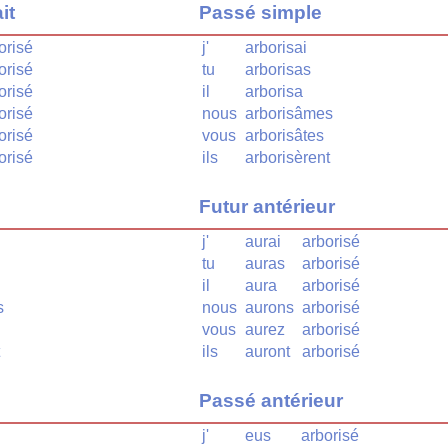
it
Passé simple
orisé
j'
arborisai
orisé
tu
arborisas
orisé
il
arborisa
orisé
nous
arborisâmes
orisé
vous
arborisâtes
orisé
ils
arborisèrent
Futur antérieur
j'
aurai
arborisé
tu
auras
arborisé
il
aura
arborisé
s
nous
aurons
arborisé
vous
aurez
arborisé
ils
auront
arborisé
Passé antérieur
j'
eus
arborisé