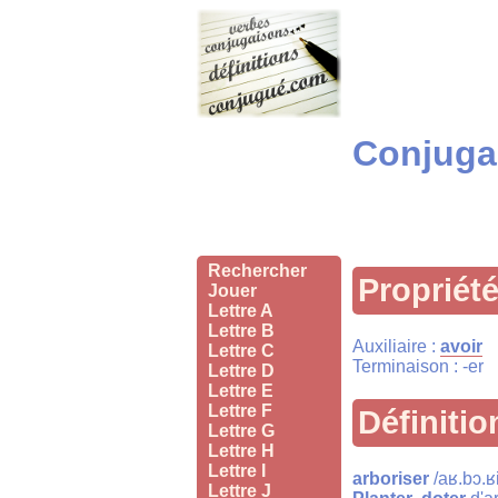
Conjugai
Rechercher
Propriét
Jouer
Lettre A
Lettre B
Auxiliaire :
avoir
Lettre C
Terminaison : -er
Lettre D
Lettre E
Lettre F
Définitio
Lettre G
Lettre H
Lettre I
arboriser
/aʁ.bɔ.ʁi
Lettre J