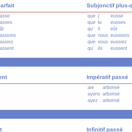
arfait
Subjonctif plus-q
sasse
que
j'
eusse
sasses
que
tu
eusses
ât
qu'
il
eût
sassions
que
nous
eussions
sassiez
que
vous
eussiez
sassent
qu'
ils
eussent
ent
Impératif passé
aie
arborisé
ayons
arborisé
ayez
arborisé
t
Infinitif passé