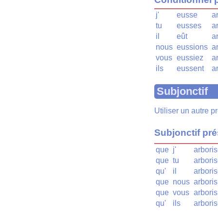
j'
eusse
a
tu
eusses
a
il
eût
a
nous
eussions
a
vous
eussiez
a
ils
eussent
a
Subjonctif
Utiliser un autre 
Subjonctif pr
que
j'
arbori
que
tu
arbori
qu'
il
arbori
que
nous
arbori
que
vous
arboris
qu'
ils
arboris