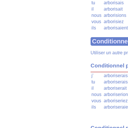
tu
arborisais
il
arborisait
nous
arborisions
vous
arborisiez
ils
arborisaient
Conditionne
Utiliser un autre 
Conditionnel 
j'
arboriserais
tu
arboriserais
il
arboriserait
nous
arboriserio
vous
arboriseriez
ils
arboriseraie
Conditionnel 