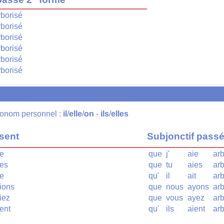
rborisé
rborisé
rborisé
rborisé
rborisé
rborisé
pronom personnel :
il
/
elle
/
on
-
ils
/
elles
ésent
Subjonctif pass
se
que
j'
aie
arb
ses
que
tu
aies
arb
se
qu'
il
ait
arb
sions
que
nous
ayons
arb
iez
que
vous
ayez
arb
ent
qu'
ils
aient
arb