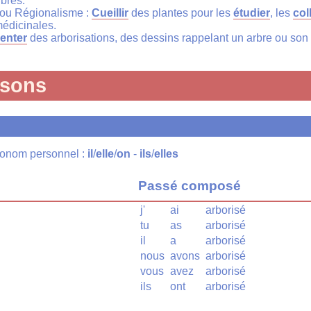
bres.
i : ou Régionalisme :
Cueillir
des plantes pour les
étudier
, les
col
médicinales.
enter
des arborisations, des dessins rappelant un arbre ou son 
isons
pronom personnel :
il
/
elle
/
on
-
ils
/
elles
Passé composé
j'
ai
arborisé
tu
as
arborisé
il
a
arborisé
nous
avons
arborisé
vous
avez
arborisé
ils
ont
arborisé