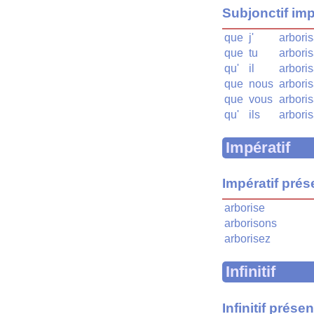
Subjonctif imp
que
j'
arbori
que
tu
arbori
qu'
il
arboris
que
nous
arbori
que
vous
arbori
qu'
ils
arbori
Impératif
Impératif prés
arborise
arborisons
arborisez
Infinitif
Infinitif présen