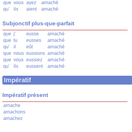
que
vous
ayez
arnaché
qu'
ils
aient
arnaché
Subjonctif plus-que-parfait
que
j'
eusse
arnaché
que
tu
eusses
arnaché
qu'
il
eût
arnaché
que
nous
eussions
arnaché
que
vous
eussiez
arnaché
qu'
ils
eussent
arnaché
Impératif
Impératif présent
arnache
arnachons
arnachez