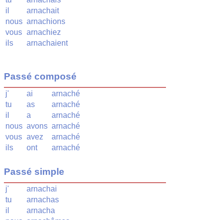
il
arnachait
nous
arnachions
vous
arnachiez
ils
arnachaient
Passé composé
j'
ai
arnaché
tu
as
arnaché
il
a
arnaché
nous
avons
arnaché
vous
avez
arnaché
ils
ont
arnaché
Passé simple
j'
arnachai
tu
arnachas
il
arnacha