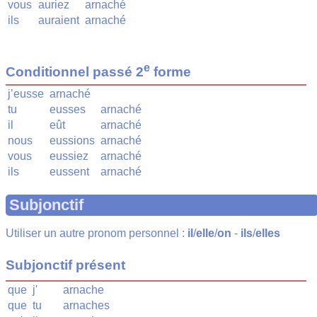
vous
auriez
arnaché
ils
auraient
arnaché
e
Conditionnel passé 2
forme
j’eusse
arnaché
tu
eusses
arnaché
il
eût
arnaché
nous
eussions
arnaché
vous
eussiez
arnaché
ils
eussent
arnaché
Subjonctif
Utiliser un autre pronom personnel :
il
/
elle
/
on
-
ils
/
elles
Subjonctif présent
que
j'
arnache
que
tu
arnaches