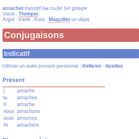
arnacher
transitif /aʁ.na.ʃe/ 1er groupe
Vieilli :
Tromper
.
Argot : Vieilli : Rare :
Maquiller
un objet.
Conjugaisons
Indicatif
Utiliser un autre pronom personnel :
il
/
elle
/
on
-
ils
/
elles
Présent
j'
arnache
tu
arnaches
il
arnache
nous
arnachons
vous
arnachez
ils
arnachent