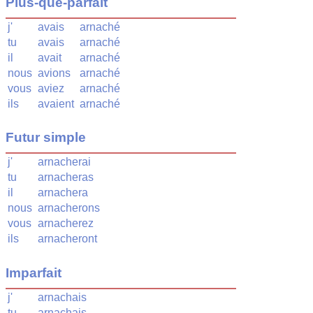
Plus-que-parfait
j'
avais
arnaché
tu
avais
arnaché
il
avait
arnaché
nous
avions
arnaché
vous
aviez
arnaché
ils
avaient
arnaché
Futur simple
j'
arnacherai
tu
arnacheras
il
arnachera
nous
arnacherons
vous
arnacherez
ils
arnacheront
Imparfait
j'
arnachais
tu
arnachais