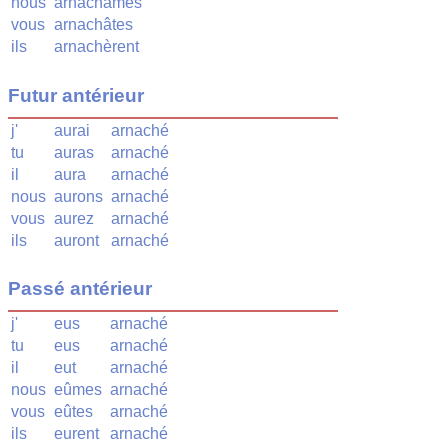
nous
arnachâmes
vous
arnachâtes
ils
arnachèrent
Futur antérieur
j'
aurai
arnaché
tu
auras
arnaché
il
aura
arnaché
nous
aurons
arnaché
vous
aurez
arnaché
ils
auront
arnaché
Passé antérieur
j'
eus
arnaché
tu
eus
arnaché
il
eut
arnaché
nous
eûmes
arnaché
vous
eûtes
arnaché
ils
eurent
arnaché