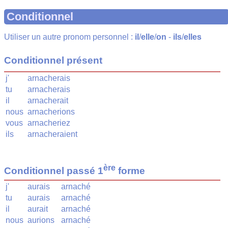
Conditionnel
Utiliser un autre pronom personnel :
il
/
elle
/
on
-
ils
/
elles
Conditionnel présent
j'
arnacherais
tu
arnacherais
il
arnacherait
nous
arnacherions
vous
arnacheriez
ils
arnacheraient
ère
Conditionnel passé 1
forme
j'
aurais
arnaché
tu
aurais
arnaché
il
aurait
arnaché
nous
aurions
arnaché