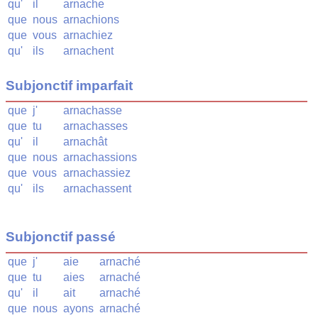
qu'
il
arnache
que
nous
arnachions
que
vous
arnachiez
qu'
ils
arnachent
Subjonctif imparfait
que
j'
arnachasse
que
tu
arnachasses
qu'
il
arnachât
que
nous
arnachassions
que
vous
arnachassiez
qu'
ils
arnachassent
Subjonctif passé
que
j'
aie
arnaché
que
tu
aies
arnaché
qu'
il
ait
arnaché
que
nous
ayons
arnaché