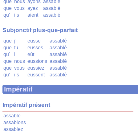
que
nous
ayons
assablé
que
vous
ayez
assablé
qu'
ils
aient
assablé
Subjonctif plus-que-parfait
que
j'
eusse
assablé
que
tu
eusses
assablé
qu'
il
eût
assablé
que
nous
eussions
assablé
que
vous
eussiez
assablé
qu'
ils
eussent
assablé
Impératif
Impératif présent
assable
assablons
assablez