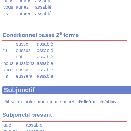
nous
aurions
assablé
vous
auriez
assablé
ils
auraient
assablé
e
Conditionnel passé 2
forme
j'
eusse
assablé
tu
eusses
assablé
il
eût
assablé
nous
eussions
assablé
vous
eussiez
assablé
ils
eussent
assablé
Subjonctif
Utiliser un autre pronom personnel :
il
/
elle
/
on
-
ils
/
elles
Subjonctif présent
que
j'
assable