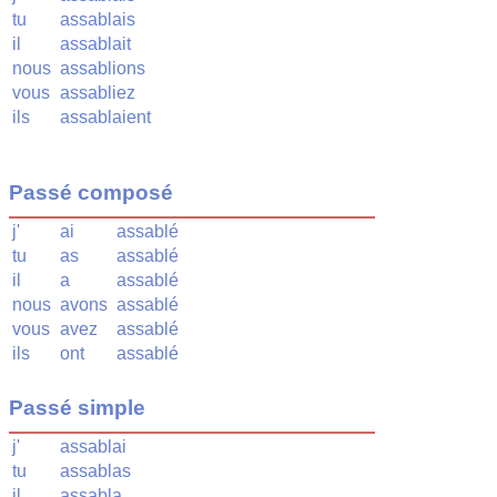
tu
assablais
il
assablait
nous
assablions
vous
assabliez
ils
assablaient
Passé composé
j'
ai
assablé
tu
as
assablé
il
a
assablé
nous
avons
assablé
vous
avez
assablé
ils
ont
assablé
Passé simple
j'
assablai
tu
assablas
il
assabla