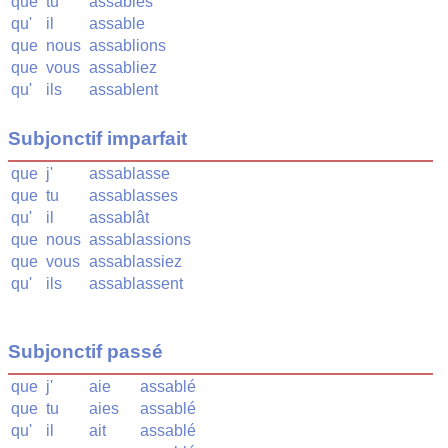
que
tu
assables
qu'
il
assable
que
nous
assablions
que
vous
assabliez
qu'
ils
assablent
Subjonctif imparfait
que
j'
assablasse
que
tu
assablasses
qu'
il
assablât
que
nous
assablassions
que
vous
assablassiez
qu'
ils
assablassent
Subjonctif passé
que
j'
aie
assablé
que
tu
aies
assablé
qu'
il
ait
assablé