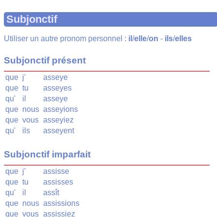
Subjonctif
Utiliser un autre pronom personnel :
il
/
elle
/
on
-
ils
/
elles
Subjonctif présent
que
j'
asseye
que
tu
asseyes
qu'
il
asseye
que
nous
asseyions
que
vous
asseyiez
qu'
ils
asseyent
Subjonctif imparfait
que
j'
assisse
que
tu
assisses
qu'
il
assît
que
nous
assissions
que
vous
assissiez