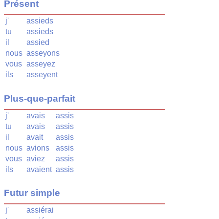
Présent
j'
assieds
tu
assieds
il
assied
nous
asseyons
vous
asseyez
ils
asseyent
Plus-que-parfait
j'
avais
assis
tu
avais
assis
il
avait
assis
nous
avions
assis
vous
aviez
assis
ils
avaient
assis
Futur simple
j'
assiérai