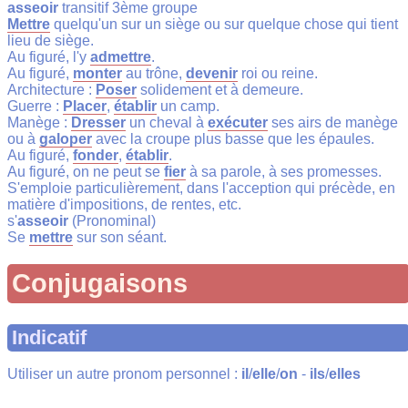
asseoir
transitif 3ème groupe
Mettre
quelqu'un sur un siège ou sur quelque chose qui tient
lieu de siège.
Au figuré, l'y
admettre
.
Au figuré,
monter
au trône,
devenir
roi ou reine.
Architecture :
Poser
solidement et à demeure.
Guerre :
Placer
,
établir
un camp.
Manège :
Dresser
un cheval à
exécuter
ses airs de manège
ou à
galoper
avec la croupe plus basse que les épaules.
Au figuré,
fonder
,
établir
.
Au figuré, on ne peut se
fier
à sa parole, à ses promesses.
S'emploie particulièrement, dans l'acception qui précède, en
matière d'impositions, de rentes, etc.
s'
asseoir
(Pronominal)
Se
mettre
sur son séant.
Conjugaisons
Indicatif
Utiliser un autre pronom personnel :
il
/
elle
/
on
-
ils
/
elles