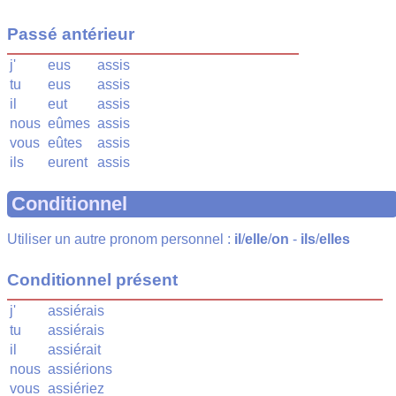
Passé antérieur
j'
eus
assis
tu
eus
assis
il
eut
assis
nous
eûmes
assis
vous
eûtes
assis
ils
eurent
assis
Conditionnel
Utiliser un autre pronom personnel :
il
/
elle
/
on
-
ils
/
elles
Conditionnel présent
j'
assiérais
tu
assiérais
il
assiérait
nous
assiérions
vous
assiériez