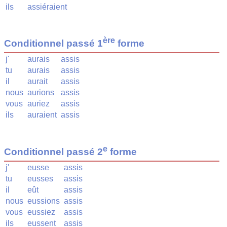
ils
assiéraient
ère
Conditionnel passé 1
forme
j'
aurais
assis
tu
aurais
assis
il
aurait
assis
nous
aurions
assis
vous
auriez
assis
ils
auraient
assis
e
Conditionnel passé 2
forme
j'
eusse
assis
tu
eusses
assis
il
eût
assis
nous
eussions
assis
vous
eussiez
assis
ils
eussent
assis