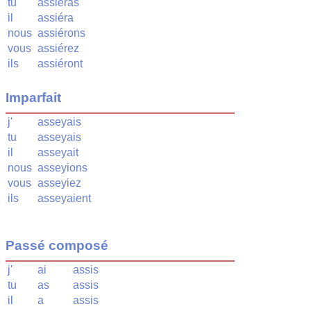
tu
assiéras
il
assiéra
nous
assiérons
vous
assiérez
ils
assiéront
Imparfait
j'
asseyais
tu
asseyais
il
asseyait
nous
asseyions
vous
asseyiez
ils
asseyaient
Passé composé
j'
ai
assis
tu
as
assis
il
a
assis