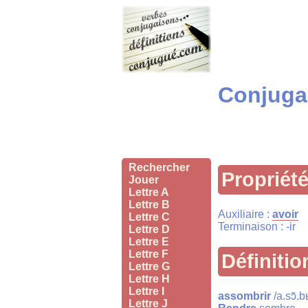
Conjugai
Rechercher
Propriét
Jouer
Lettre A
Lettre B
Auxiliaire :
avoir
Lettre C
Terminaison : -ir
Lettre D
Lettre E
Lettre F
Définitio
Lettre G
Lettre H
Lettre I
assombrir
/a.sɔ̃.b
Lettre J