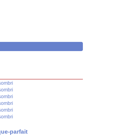
é
sombri
sombri
sombri
sombri
sombri
sombri
ue-parfait