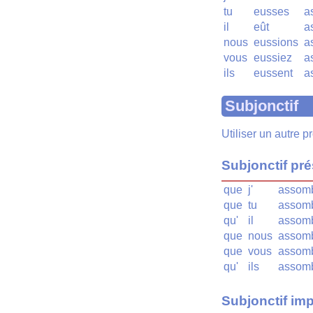
tu
eusses
a
il
eût
a
nous
eussions
a
vous
eussiez
a
ils
eussent
a
Subjonctif
Utiliser un autre 
Subjonctif pr
que
j'
assomb
que
tu
assomb
qu'
il
assomb
que
nous
assomb
que
vous
assomb
qu'
ils
assomb
Subjonctif imp