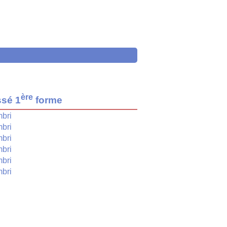
ère
ssé 1
forme
bri
bri
bri
bri
bri
bri