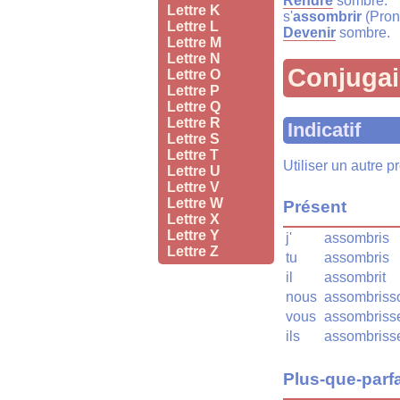
Rendre
sombre.
Lettre K
s'
assombrir
(Pron
Lettre L
Devenir
sombre.
Lettre M
Lettre N
Conjuga
Lettre O
Lettre P
Lettre Q
Lettre R
Indicatif
Lettre S
Lettre T
Utiliser un autre 
Lettre U
Lettre V
Lettre W
Présent
Lettre X
Lettre Y
j'
assombris
Lettre Z
tu
assombris
il
assombrit
nous
assombriss
vous
assombriss
ils
assombriss
Plus-que-parfa