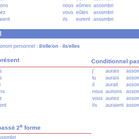
ions
nous
eûmes
assombri
iez
vous
eûtes
assombri
aient
ils
eurent
assombri
l
pronom personnel :
il
/
elle
/
on
-
ils
/
elles
présent
Conditionnel pa
s
j'
aurais
assom
s
tu
aurais
assom
t
il
aurait
assom
ns
nous
aurions
assom
z
vous
auriez
assom
ent
ils
auraient
assom
e
passé 2
forme
ssombri