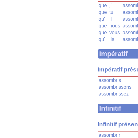
que
j'
assomb
que
tu
assomb
qu'
il
assomb
que
nous
assomb
que
vous
assomb
qu'
ils
assomb
Impératif
Impératif prés
assombris
assombrissons
assombrissez
Infinitif
Infinitif présen
assombrir