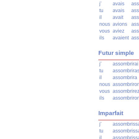
j'
avais
ass
tu
avais
ass
il
avait
ass
nous
avions
ass
vous
aviez
ass
ils
avaient
ass
Futur simple
j'
assombrirai
tu
assombrira
il
assombrira
nous
assombriro
vous
assombrire
ils
assombriron
Imparfait
j'
assombriss
tu
assombriss
il
assombrissa