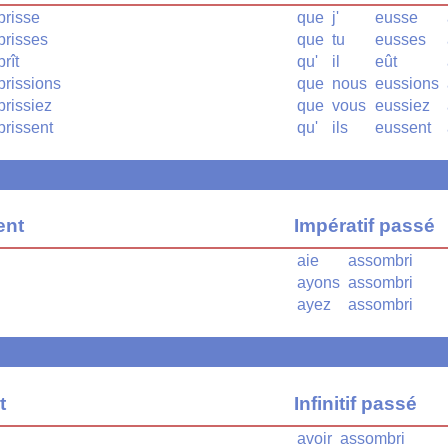
risse
que
j'
eusse
risses
que
tu
eusses
rît
qu'
il
eût
rissions
que
nous
eussions
rissiez
que
vous
eussiez
rissent
qu'
ils
eussent
ent
Impératif passé
aie
assombri
ayons
assombri
ayez
assombri
t
Infinitif passé
avoir
assombri