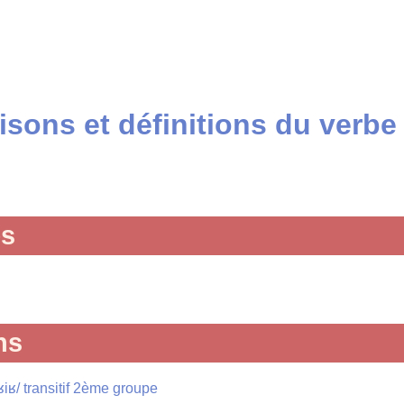
sons et définitions du verbe
és
ns
ʁiʁ/ transitif 2ème groupe