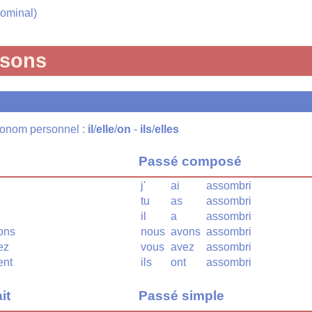
ominal)
isons
pronom personnel :
il
/
elle
/
on
-
ils
/
elles
Passé composé
j'
ai
assombri
tu
as
assombri
il
a
assombri
ons
nous
avons
assombri
ez
vous
avez
assombri
ent
ils
ont
assombri
it
Passé simple