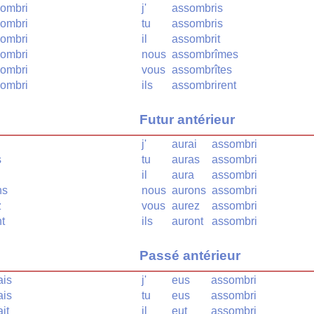
ombri
j'
assombris
ombri
tu
assombris
ombri
il
assombrit
ombri
nous
assombrîmes
ombri
vous
assombrîtes
ombri
ils
assombrirent
Futur antérieur
j'
aurai
assombri
s
tu
auras
assombri
il
aura
assombri
ns
nous
aurons
assombri
z
vous
aurez
assombri
t
ils
auront
assombri
Passé antérieur
ais
j'
eus
assombri
ais
tu
eus
assombri
it
il
eut
assombri