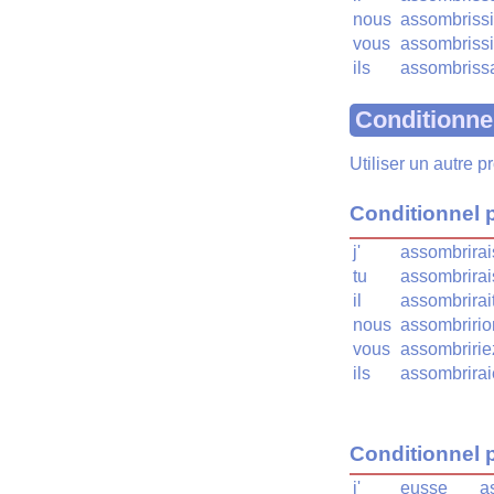
nous
assombriss
vous
assombriss
ils
assombriss
Conditionne
Utiliser un autre 
Conditionnel 
j'
assombrirai
tu
assombrirai
il
assombrirai
nous
assombririo
vous
assombririe
ils
assombrirai
Conditionnel 
j'
eusse
a