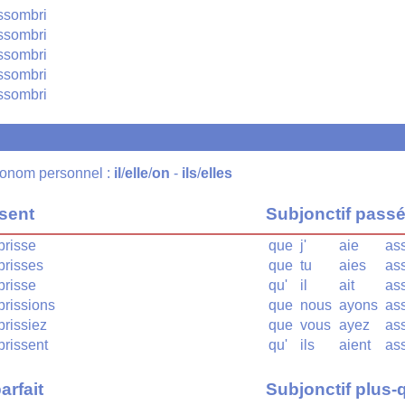
ssombri
ssombri
ssombri
ssombri
ssombri
pronom personnel :
il
/
elle
/
on
-
ils
/
elles
ésent
Subjonctif pass
risse
que
j'
aie
as
risses
que
tu
aies
as
risse
qu'
il
ait
as
rissions
que
nous
ayons
as
rissiez
que
vous
ayez
as
rissent
qu'
ils
aient
as
arfait
Subjonctif plus-q