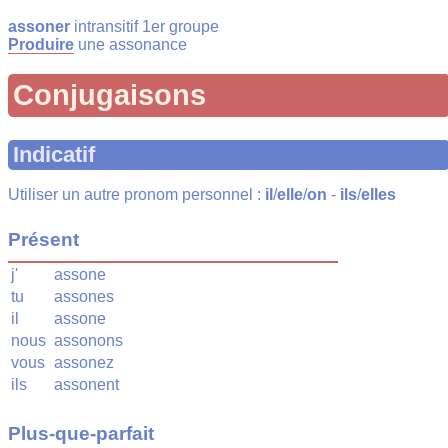
assoner
intransitif 1er groupe
Produire
une assonance
Conjugaisons
Indicatif
Utiliser un autre pronom personnel :
il
/
elle
/
on
-
ils
/
elles
Présent
j'
assone
tu
assones
il
assone
nous
assonons
vous
assonez
ils
assonent
Plus-que-parfait