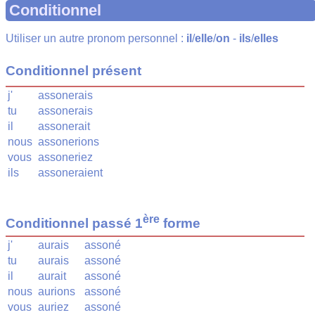
Conditionnel
Utiliser un autre pronom personnel :
il
/
elle
/
on
-
ils
/
elles
Conditionnel présent
j'
assonerais
tu
assonerais
il
assonerait
nous
assonerions
vous
assoneriez
ils
assoneraient
ère
Conditionnel passé 1
forme
j'
aurais
assoné
tu
aurais
assoné
il
aurait
assoné
nous
aurions
assoné
vous
auriez
assoné