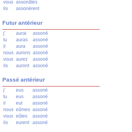
vous
assonâtes
ils
assonèrent
Futur antérieur
j'
aurai
assoné
tu
auras
assoné
il
aura
assoné
nous
aurons
assoné
vous
aurez
assoné
ils
auront
assoné
Passé antérieur
j'
eus
assoné
tu
eus
assoné
il
eut
assoné
nous
eûmes
assoné
vous
eûtes
assoné
ils
eurent
assoné