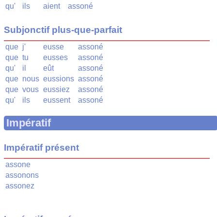
qu'
ils
aient
assoné
Subjonctif plus-que-parfait
que
j'
eusse
assoné
que
tu
eusses
assoné
qu'
il
eût
assoné
que
nous
eussions
assoné
que
vous
eussiez
assoné
qu'
ils
eussent
assoné
Impératif
Impératif présent
assone
assonons
assonez