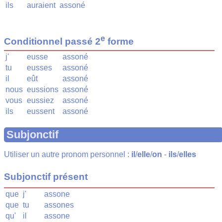
ils
auraient
assoné
e
Conditionnel passé 2
forme
j'
eusse
assoné
tu
eusses
assoné
il
eût
assoné
nous
eussions
assoné
vous
eussiez
assoné
ils
eussent
assoné
Subjonctif
Utiliser un autre pronom personnel :
il
/
elle
/
on
-
ils
/
elles
Subjonctif présent
que
j'
assone
que
tu
assones
qu'
il
assone