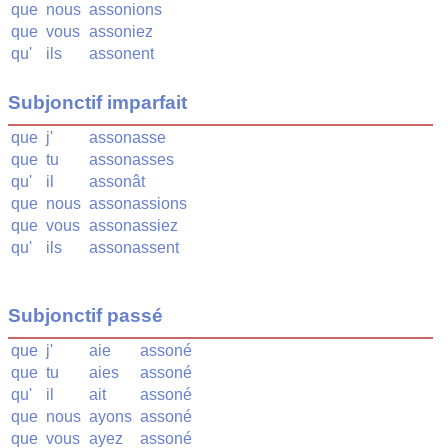
que
nous
assonions
que
vous
assoniez
qu'
ils
assonent
Subjonctif imparfait
que
j'
assonasse
que
tu
assonasses
qu'
il
assonât
que
nous
assonassions
que
vous
assonassiez
qu'
ils
assonassent
Subjonctif passé
que
j'
aie
assoné
que
tu
aies
assoné
qu'
il
ait
assoné
que
nous
ayons
assoné
que
vous
ayez
assoné