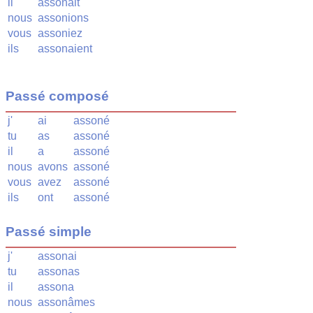
il
assonait
nous
assonions
vous
assoniez
ils
assonaient
Passé composé
j'
ai
assoné
tu
as
assoné
il
a
assoné
nous
avons
assoné
vous
avez
assoné
ils
ont
assoné
Passé simple
j'
assonai
tu
assonas
il
assona
nous
assonâmes