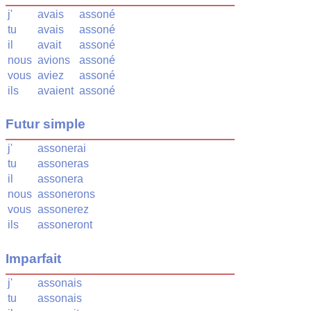
j'
avais
assoné
tu
avais
assoné
il
avait
assoné
nous
avions
assoné
vous
aviez
assoné
ils
avaient
assoné
Futur simple
j'
assonerai
tu
assoneras
il
assonera
nous
assonerons
vous
assonerez
ils
assoneront
Imparfait
j'
assonais
tu
assonais