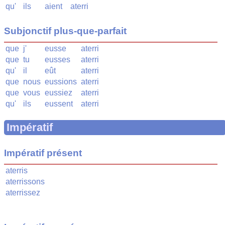
qu'
ils
aient
aterri
Subjonctif plus-que-parfait
que
j'
eusse
aterri
que
tu
eusses
aterri
qu'
il
eût
aterri
que
nous
eussions
aterri
que
vous
eussiez
aterri
qu'
ils
eussent
aterri
Impératif
Impératif présent
aterris
aterrissons
aterrissez