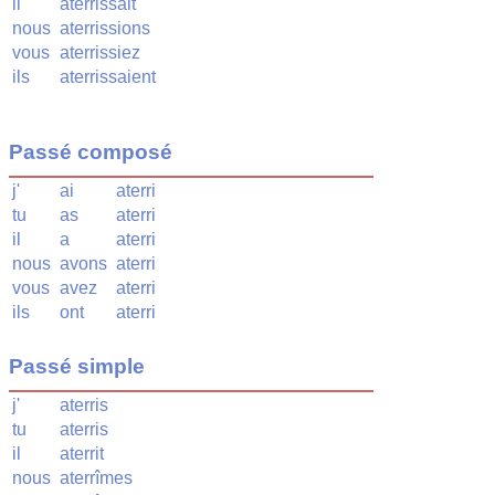
il
aterrissait
nous
aterrissions
vous
aterrissiez
ils
aterrissaient
Passé composé
j'
ai
aterri
tu
as
aterri
il
a
aterri
nous
avons
aterri
vous
avez
aterri
ils
ont
aterri
Passé simple
j'
aterris
tu
aterris
il
aterrit
nous
aterrîmes