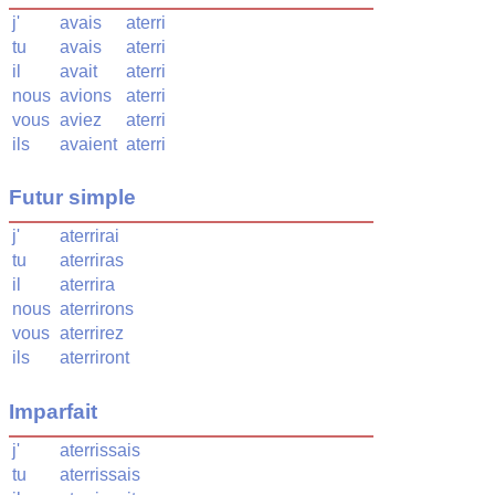
j'
avais
aterri
tu
avais
aterri
il
avait
aterri
nous
avions
aterri
vous
aviez
aterri
ils
avaient
aterri
Futur simple
j'
aterrirai
tu
aterriras
il
aterrira
nous
aterrirons
vous
aterrirez
ils
aterriront
Imparfait
j'
aterrissais
tu
aterrissais