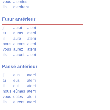
vous
aterrîtes
ils
aterrirent
Futur antérieur
j'
aurai
aterri
tu
auras
aterri
il
aura
aterri
nous
aurons
aterri
vous
aurez
aterri
ils
auront
aterri
Passé antérieur
j'
eus
aterri
tu
eus
aterri
il
eut
aterri
nous
eûmes
aterri
vous
eûtes
aterri
ils
eurent
aterri