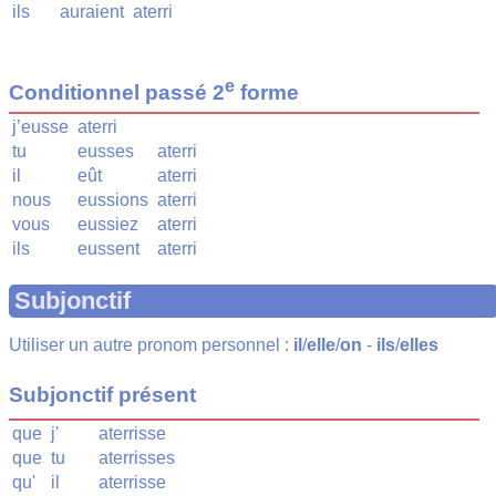
ils
auraient
aterri
e
Conditionnel passé 2
forme
j’eusse
aterri
tu
eusses
aterri
il
eût
aterri
nous
eussions
aterri
vous
eussiez
aterri
ils
eussent
aterri
Subjonctif
Utiliser un autre pronom personnel :
il
/
elle
/
on
-
ils
/
elles
Subjonctif présent
que
j'
aterrisse
que
tu
aterrisses
qu'
il
aterrisse