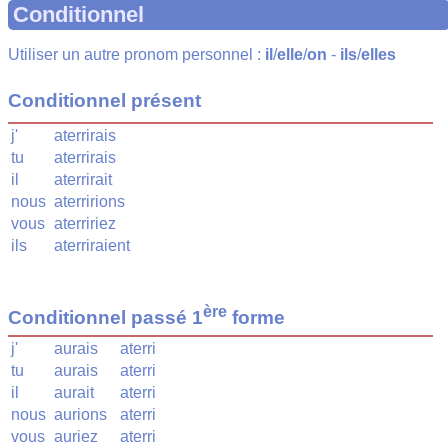
Conditionnel
Utiliser un autre pronom personnel :
il
/
elle
/
on
-
ils
/
elles
Conditionnel présent
j'
aterrirais
tu
aterrirais
il
aterrirait
nous
aterririons
vous
aterririez
ils
aterriraient
ère
Conditionnel passé 1
forme
j'
aurais
aterri
tu
aurais
aterri
il
aurait
aterri
nous
aurions
aterri
vous
auriez
aterri