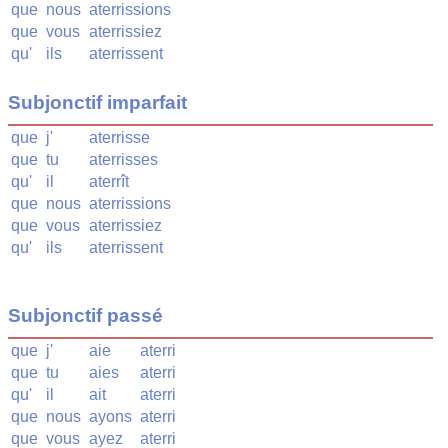
que
nous
aterrissions
que
vous
aterrissiez
qu'
ils
aterrissent
Subjonctif imparfait
que
j'
aterrisse
que
tu
aterrisses
qu'
il
aterrît
que
nous
aterrissions
que
vous
aterrissiez
qu'
ils
aterrissent
Subjonctif passé
que
j'
aie
aterri
que
tu
aies
aterri
qu'
il
ait
aterri
que
nous
ayons
aterri
que
vous
ayez
aterri