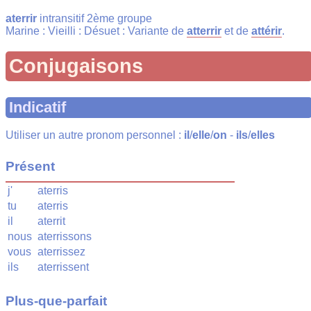
aterrir
intransitif 2ème groupe
Marine : Vieilli : Désuet : Variante de
atterrir
et de
attérir
.
Conjugaisons
Indicatif
Utiliser un autre pronom personnel :
il
/
elle
/
on
-
ils
/
elles
Présent
j'
aterris
tu
aterris
il
aterrit
nous
aterrissons
vous
aterrissez
ils
aterrissent
Plus-que-parfait