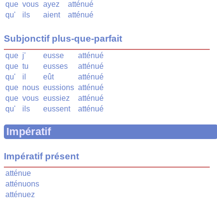
que
vous
ayez
atténué
qu'
ils
aient
atténué
Subjonctif plus-que-parfait
que
j'
eusse
atténué
que
tu
eusses
atténué
qu'
il
eût
atténué
que
nous
eussions
atténué
que
vous
eussiez
atténué
qu'
ils
eussent
atténué
Impératif
Impératif présent
atténue
atténuons
atténuez