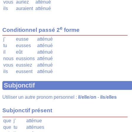
vous
auriez
atténué
ils
auraient
atténué
e
Conditionnel passé 2
forme
j'
eusse
atténué
tu
eusses
atténué
il
eût
atténué
nous
eussions
atténué
vous
eussiez
atténué
ils
eussent
atténué
Subjonctif
Utiliser un autre pronom personnel :
il
/
elle
/
on
-
ils
/
elles
Subjonctif présent
que
j'
atténue
que
tu
atténues