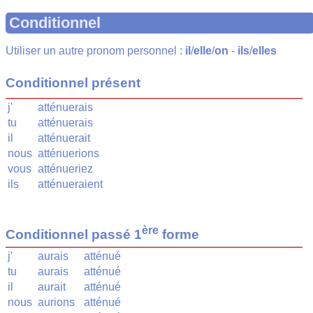
Conditionnel
Utiliser un autre pronom personnel :
il
/
elle
/
on
-
ils
/
elles
Conditionnel présent
j'
atténuerais
tu
atténuerais
il
atténuerait
nous
atténuerions
vous
atténueriez
ils
atténueraient
ère
Conditionnel passé 1
forme
j'
aurais
atténué
tu
aurais
atténué
il
aurait
atténué
nous
aurions
atténué