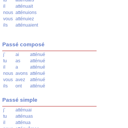
il
atténuait
nous
atténuions
vous
atténuiez
ils
atténuaient
Passé composé
j'
ai
atténué
tu
as
atténué
il
a
atténué
nous
avons
atténué
vous
avez
atténué
ils
ont
atténué
Passé simple
j'
atténuai
tu
atténuas
il
atténua