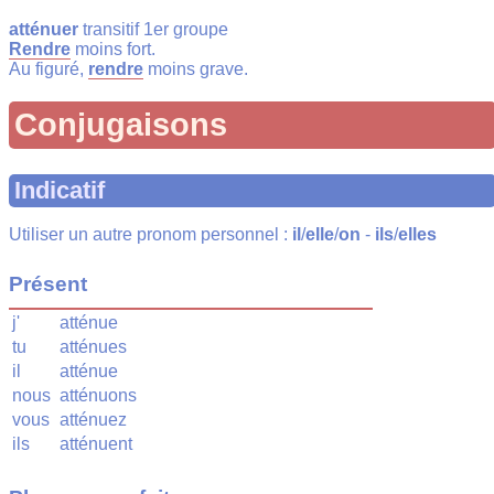
atténuer
transitif 1er groupe
Rendre
moins fort.
Au figuré,
rendre
moins grave.
Conjugaisons
Indicatif
Utiliser un autre pronom personnel :
il
/
elle
/
on
-
ils
/
elles
Présent
j'
atténue
tu
atténues
il
atténue
nous
atténuons
vous
atténuez
ils
atténuent