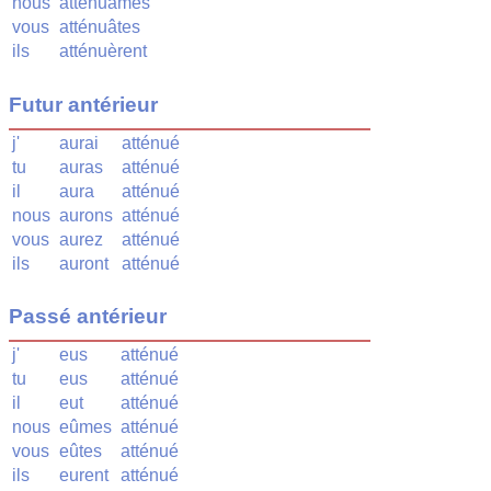
nous
atténuâmes
vous
atténuâtes
ils
atténuèrent
Futur antérieur
j'
aurai
atténué
tu
auras
atténué
il
aura
atténué
nous
aurons
atténué
vous
aurez
atténué
ils
auront
atténué
Passé antérieur
j'
eus
atténué
tu
eus
atténué
il
eut
atténué
nous
eûmes
atténué
vous
eûtes
atténué
ils
eurent
atténué