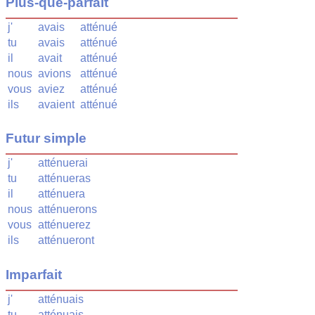
Plus-que-parfait
j'
avais
atténué
tu
avais
atténué
il
avait
atténué
nous
avions
atténué
vous
aviez
atténué
ils
avaient
atténué
Futur simple
j'
atténuerai
tu
atténueras
il
atténuera
nous
atténuerons
vous
atténuerez
ils
atténueront
Imparfait
j'
atténuais
tu
atténuais