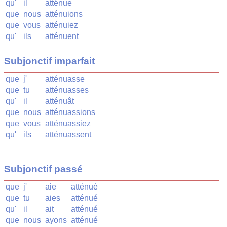
qu'
il
atténue
que
nous
atténuions
que
vous
atténuiez
qu'
ils
atténuent
Subjonctif imparfait
que
j'
atténuasse
que
tu
atténuasses
qu'
il
atténuât
que
nous
atténuassions
que
vous
atténuassiez
qu'
ils
atténuassent
Subjonctif passé
que
j'
aie
atténué
que
tu
aies
atténué
qu'
il
ait
atténué
que
nous
ayons
atténué