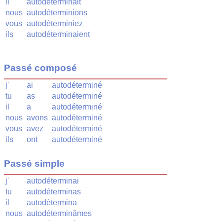
il
autodéterminait
nous
autodéterminions
vous
autodéterminiez
ils
autodéterminaient
Passé composé
j'
ai
autodéterminé
tu
as
autodéterminé
il
a
autodéterminé
nous
avons
autodéterminé
vous
avez
autodéterminé
ils
ont
autodéterminé
Passé simple
j'
autodéterminai
tu
autodéterminas
il
autodétermina
nous
autodéterminâmes