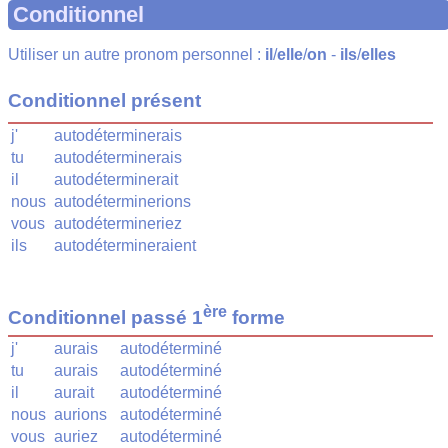
Conditionnel
Utiliser un autre pronom personnel :
il
/
elle
/
on
-
ils
/
elles
Conditionnel présent
j'
autodéterminerais
tu
autodéterminerais
il
autodéterminerait
nous
autodéterminerions
vous
autodétermineriez
ils
autodétermineraient
ère
Conditionnel passé 1
forme
j'
aurais
autodéterminé
tu
aurais
autodéterminé
il
aurait
autodéterminé
nous
aurions
autodéterminé
vous
auriez
autodéterminé