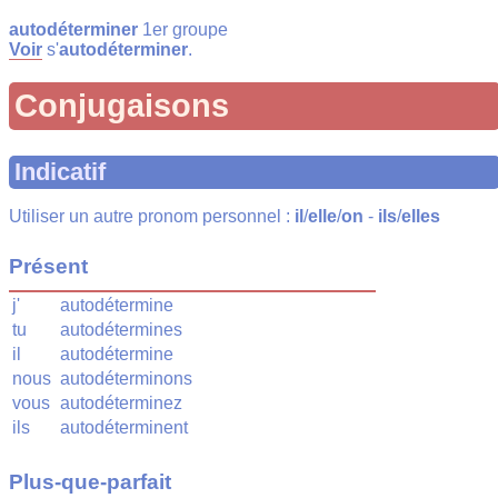
autodéterminer
1er groupe
Voir
s'
autodéterminer
.
Conjugaisons
Indicatif
Utiliser un autre pronom personnel :
il
/
elle
/
on
-
ils
/
elles
Présent
j'
autodétermine
tu
autodétermines
il
autodétermine
nous
autodéterminons
vous
autodéterminez
ils
autodéterminent
Plus-que-parfait