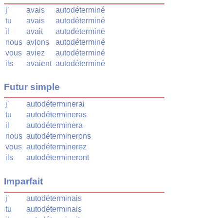
j'
avais
autodéterminé
tu
avais
autodéterminé
il
avait
autodéterminé
nous
avions
autodéterminé
vous
aviez
autodéterminé
ils
avaient
autodéterminé
Futur simple
j'
autodéterminerai
tu
autodétermineras
il
autodéterminera
nous
autodéterminerons
vous
autodéterminerez
ils
autodétermineront
Imparfait
j'
autodéterminais
tu
autodéterminais