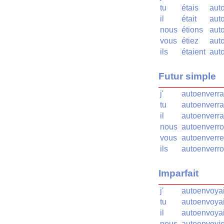
tu
étais
aut
il
était
aut
nous
étions
aut
vous
étiez
aut
ils
étaient
aut
Futur simple
j'
autoenverra
tu
autoenverr
il
autoenverra
nous
autoenverr
vous
autoenverr
ils
autoenverro
Imparfait
j'
autoenvoya
tu
autoenvoya
il
autoenvoyai
nous
autoenvoyi