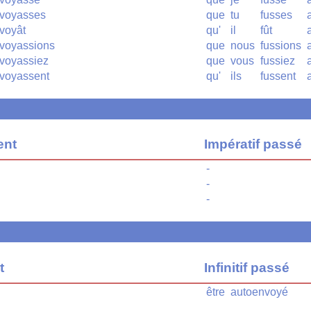
voyasses
que
tu
fusses
voyât
qu'
il
fût
voyassions
que
nous
fussions
voyassiez
que
vous
fussiez
voyassent
qu'
ils
fussent
ent
Impératif passé
-
-
-
t
Infinitif passé
être
autoenvoyé