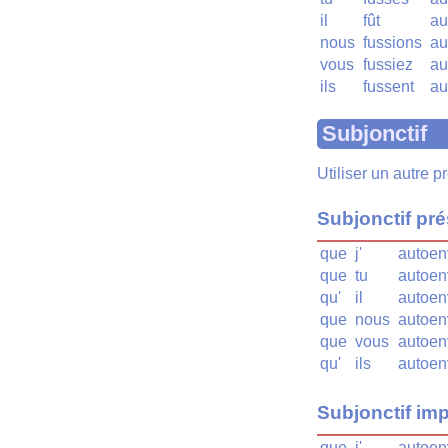
il
fût
au
nous
fussions
au
vous
fussiez
au
ils
fussent
au
Subjonctif
Utiliser un autre 
Subjonctif pr
que
j'
autoen
que
tu
autoen
qu'
il
autoen
que
nous
autoen
que
vous
autoen
qu'
ils
autoen
Subjonctif imp
que
j'
autoen