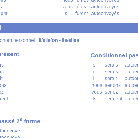
ez
vous
fûtes
autoenvoyés
ient
ils
furent
autoenvoyés
l
pronom personnel :
il
/
elle
/
on
-
ils
/
elles
présent
Conditionnel pa
is
je
serais
autoe
is
tu
serais
autoe
it
il
serait
autoe
ons
nous
serions
autoe
ez
vous
seriez
autoe
ient
ils
seraient
autoe
e
passé 2
forme
toenvoyé
toenvoyé