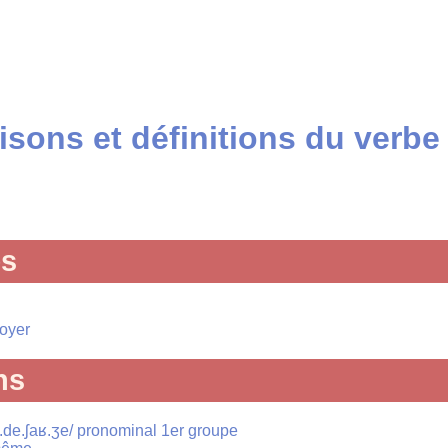
sons et définitions du verb
és
voyer
ns
o.de.ʃaʁ.ʒe/ pronominal 1er groupe