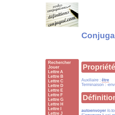
Conjugai
Rechercher
Propriét
Jouer
Lettre A
Lettre B
Auxiliaire :
être
Lettre C
Terminaison : -en
Lettre D
Lettre E
Lettre F
Définitio
Lettre G
Lettre H
Lettre I
autoenvoyer
/o.t
Lettre J