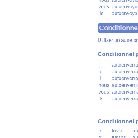
vous
autoenvoyi
ils
autoenvoya
Conditionne
Utiliser un autre 
Conditionnel 
j'
autoenverra
tu
autoenverra
il
autoenverra
nous
autoenverri
vous
autoenverri
ils
autoenverra
Conditionnel 
je
fusse
au
tu
fusses
au