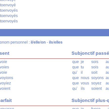
toenvoyé
toenvoyés
toenvoyés
toenvoyés
pronom personnel :
il
/
elle
/
on
-
ils
/
elles
ésent
Subjonctif pass
voie
que
je
sois
a
voies
que
tu
sois
a
voie
qu'
il
soit
a
voyions
que
nous
soyons
a
voyiez
que
vous
soyez
a
voient
qu'
ils
soient
a
arfait
Subjonctif plus-q
voyasse
que
je
fusse