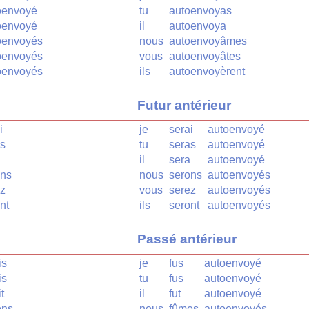
oenvoyé
tu
autoenvoyas
oenvoyé
il
autoenvoya
oenvoyés
nous
autoenvoyâmes
oenvoyés
vous
autoenvoyâtes
oenvoyés
ils
autoenvoyèrent
Futur antérieur
i
je
serai
autoenvoyé
as
tu
seras
autoenvoyé
il
sera
autoenvoyé
ons
nous
serons
autoenvoyés
ez
vous
serez
autoenvoyés
nt
ils
seront
autoenvoyés
Passé antérieur
is
je
fus
autoenvoyé
is
tu
fus
autoenvoyé
t
il
fut
autoenvoyé
ons
nous
fûmes
autoenvoyés