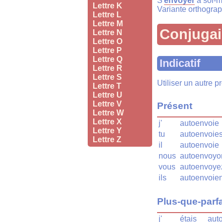
S'
envoyer
à soi-
Lettre K
Variante orthogra
Lettre L
Lettre M
Conjuga
Lettre N
Lettre O
Lettre P
Lettre Q
Indicatif
Lettre R
Lettre S
Utiliser un autre 
Lettre T
Lettre U
Lettre V
Présent
Lettre W
Lettre X
j'
autoenvoie
Lettre Y
tu
autoenvoie
Lettre Z
il
autoenvoie
nous
autoenvoyo
vous
autoenvoye
ils
autoenvoien
Plus-que-parfa
j'
étais
aut